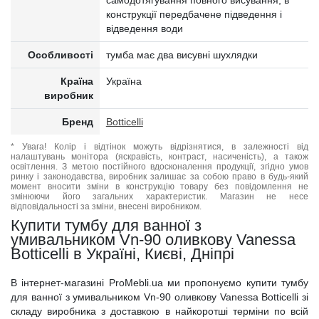
самодотягування повного висування, в
конструкції передбачене підведення і
відведення води
Особливості
тумба має два висувні шухлядки
Країна
Україна
виробник
Бренд
Botticelli
* Увага! Колір і відтінок можуть відрізнятися, в залежності від
налаштувань монітора (яскравість, контраст, насиченість), а також
освітлення. З метою постійного вдосконалення продукції, згідно умов
ринку і законодавства, виробник залишає за собою право в будь-який
момент вносити зміни в конструкцію товару без повідомлення не
змінюючи його загальних характеристик. Магазин не несе
відповідальності за зміни, внесені виробником.
Купити тумбу для ванної з
умивальником Vn-90 оливкову Vanessa
Botticelli в Україні, Києві, Дніпрі
В інтернет-магазині ProMebli.ua ми пропонуємо купити тумбу
для ванної з умивальником Vn-90 оливкову Vanessa Botticelli зі
складу виробника з доставкою в найкоротші терміни по всій