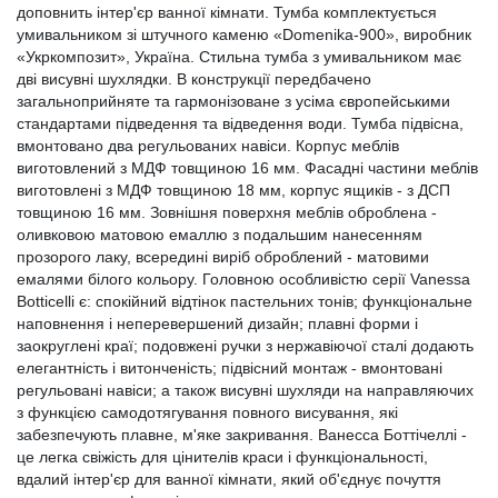
доповнить інтер'єр ванної кімнати. Тумба комплектується
умивальником зі штучного каменю «Domenika-900», виробник
«Укркомпозит», Україна. Стильна тумба з умивальником має
дві висувні шухлядки. В конструкції передбачено
загальноприйняте та гармонізоване з усіма європейськими
стандартами підведення та відведення води. Тумба підвісна,
вмонтовано два регульованих навіси. Корпус меблів
виготовлений з МДФ товщиною 16 мм. Фасадні частини меблів
виготовлені з МДФ товщиною 18 мм, корпус ящиків - з ДСП
товщиною 16 мм. Зовнішня поверхня меблів оброблена -
оливковою матовою емаллю з подальшим нанесенням
прозорого лаку, всередині виріб оброблений - матовими
емалями білого кольору. Головною особливістю серії Vanessa
Botticelli є: спокійний відтінок пастельних тонів; функціональне
наповнення і неперевершений дизайн; плавні форми і
заокруглені краї; подовжені ручки з нержавіючої сталі додають
елегантність і витонченість; підвісний монтаж - вмонтовані
регульовані навіси; а також висувні шухляди на направляючих
з функцією самодотягування повного висування, які
забезпечують плавне, м'яке закривання. Ванесса Боттічеллі -
це легка свіжість для цінителів краси і функціональності,
вдалий інтер'єр для ванної кімнати, який об'єднує почуття