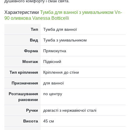
душевного комфорту і смак свята.
Характеристики
Тумба для ванної з умивальником Vn-
90 оливкова Vanessa Botticelli
Тип
Тумба для ванної
Вид
Тумба з умивальником
Форма
Прямокутна
Монтаж
Підвісний
Тип кріплення
Кріплення до стіни
Призначення
для ванної
Розташування
по центру
раковини
Ручки
довгасті з нержавіючої сталі
Висота
45 см