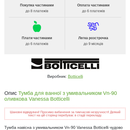
Покупка частинами
Оплата частинами
до 8 платежів
до 6 платежів
Плати частинами
Легка розстрочка
до 6 платежів
до 9 місяців
Виробник:
Botticelli
Опис
Тумба для ванної з умивальником Vn-90
оливкова Vanessa Botticelli
Шановні відвідувачі! Просимо вибачення за тимчасові незручності! Деякий
текст на цій сторінці перебуває в стадії перекладу.
Тумба навісна з умивальником Vn-90 Vanessa Botticelli чудово