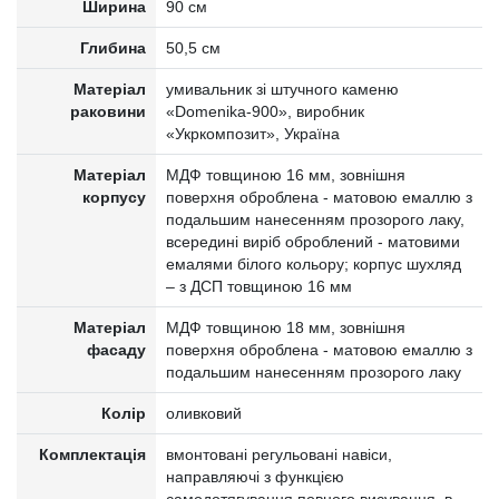
Ширина
90 см
Глибина
50,5 см
Матеріал
умивальник зі штучного каменю
раковини
«Domenika-900», виробник
«Укркомпозит», Україна
Матеріал
МДФ товщиною 16 мм, зовнішня
корпусу
поверхня оброблена - матовою емаллю з
подальшим нанесенням прозорого лаку,
всередині виріб оброблений - матовими
емалями білого кольору; корпус шухляд
– з ДСП товщиною 16 мм
Матеріал
МДФ товщиною 18 мм, зовнішня
фасаду
поверхня оброблена - матовою емаллю з
подальшим нанесенням прозорого лаку
Колір
оливковий
Комплектація
вмонтовані регульовані навіси,
направляючі з функцією