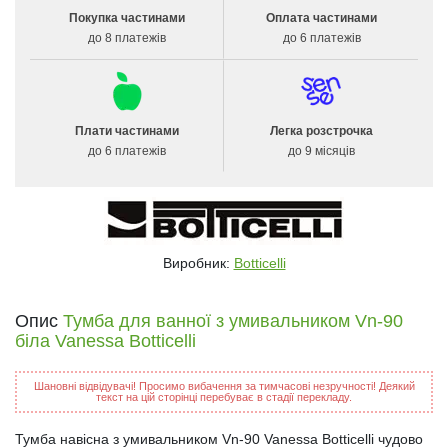
Покупка частинами
Оплата частинами
до 8 платежів
до 6 платежів
Плати частинами
Легка розстрочка
до 6 платежів
до 9 місяців
Виробник:
Botticelli
Опис
Тумба для ванної з умивальником Vn-90
біла Vanessa Botticelli
Шановні відвідувачі! Просимо вибачення за тимчасові незручності! Деякий
текст на цій сторінці перебуває в стадії перекладу.
Тумба навісна з умивальником Vn-90 Vanessa Botticelli чудово