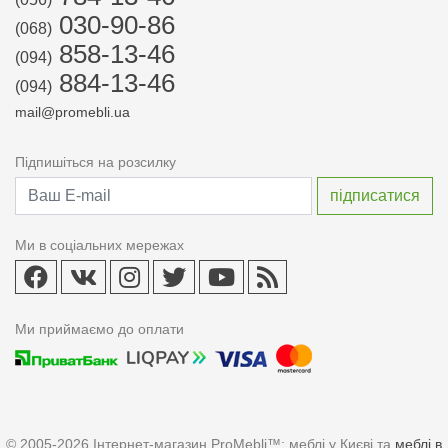
030-90-86
(068)
858-13-46
(094)
884-13-46
(094)
mail@promebli.ua
Підпишіться на розсилку
Ми в соціальних мережах
Ми приймаємо до оплати
© 2005-2026 Інтернет-магазин ProMebli™: меблі у Києві та
меблі в