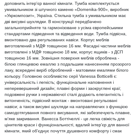
доповнить інтер'єр ванної кімнати. Тумба комплектується
умивальником зі штучного каменю «Domenika-900», виробник
«Укркомпозит», Україна. Стильна тумба з умивальником має
дві висувні шухлядки. В конструкції передбачено
загальноприйняте та гармонізоване з усіма європейськими
стандартами підведення та відведення води. Тумба підвісна,
вмонтовано два регульованих навіси. Корпус меблів
виготовлений з МДФ товщиною 16 мм. Фасадні частини меблів
виготовлені з МДФ товщиною 18 мм, корпус ящиків - з ДСП
товщиною 16 мм. Зовнішня поверхня меблів оброблена -
білою глянцевою емаллю з подальшим нанесенням прозорого
лаку, всередині виріб оброблений - матовими емалями білого
кольору. Головною особливістю серії Vanessa Botticelli є:
універсальність і легкість; функціональне наповнення і
неперевершений дизайн; плавні форми і заокруглені краї;
подовжені ручки з нержавіючої сталі додають елегантність і
витонченість; підвісний монтаж - вмонтовані регульовані
навіси; а також висувні шухляди на направляючих з функцією
самодотягування повного висування, які забезпечують плавне,
м'яке закривання. Ванесса Боттічеллі - це легка свіжість для
цінителів краси і функціональності, вдалий інтер'єр для ванної
кімнати, який об'єднує почуття душевного комфорту і смак