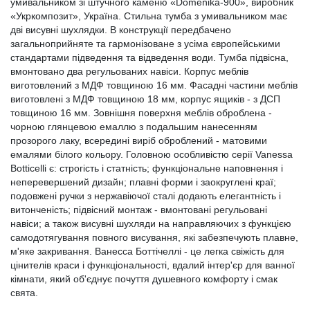
умивальником зі штучного каменю «Domenika-900», виробник
«Укркомпозит», Україна. Стильна тумба з умивальником має
дві висувні шухлядки. В конструкції передбачено
загальноприйняте та гармонізоване з усіма європейськими
стандартами підведення та відведення води. Тумба підвісна,
вмонтовано два регульованих навіси. Корпус меблів
виготовлений з МДФ товщиною 16 мм. Фасадні частини меблів
виготовлені з МДФ товщиною 18 мм, корпус ящиків - з ДСП
товщиною 16 мм. Зовнішня поверхня меблів оброблена -
чорною глянцевою емаллю з подальшим нанесенням
прозорого лаку, всередині виріб оброблений - матовими
емалями білого кольору. Головною особливістю серії Vanessa
Botticelli є: строгість і статність; функціональне наповнення і
неперевершений дизайн; плавні форми і заокруглені краї;
подовжені ручки з нержавіючої сталі додають елегантність і
витонченість; підвісний монтаж - вмонтовані регульовані
навіси; а також висувні шухляди на направляючих з функцією
самодотягування повного висування, які забезпечують плавне,
м'яке закривання. Ванесса Боттічеллі - це легка свіжість для
цінителів краси і функціональності, вдалий інтер'єр для ванної
кімнати, який об'єднує почуття душевного комфорту і смак
свята.