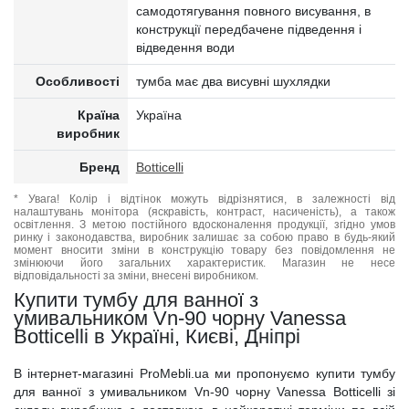
самодотягування повного висування, в
конструкції передбачене підведення і
відведення води
Особливості
тумба має два висувні шухлядки
Країна
Україна
виробник
Бренд
Botticelli
* Увага! Колір і відтінок можуть відрізнятися, в залежності від
налаштувань монітора (яскравість, контраст, насиченість), а також
освітлення. З метою постійного вдосконалення продукції, згідно умов
ринку і законодавства, виробник залишає за собою право в будь-який
момент вносити зміни в конструкцію товару без повідомлення не
змінюючи його загальних характеристик. Магазин не несе
відповідальності за зміни, внесені виробником.
Купити тумбу для ванної з
умивальником Vn-90 чорну Vanessa
Botticelli в Україні, Києві, Дніпрі
В інтернет-магазині ProMebli.ua ми пропонуємо купити тумбу
для ванної з умивальником Vn-90 чорну Vanessa Botticelli зі