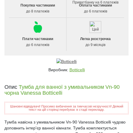
Покупка частинами
Оплата частинами
до 8 платежів
до 6 платежів
Плати частинами
Легка розстрочка
до 6 платежів
до 9 місяців
Виробник:
Botticelli
Опис
Тумба для ванної з умивальником Vn-90
чорна Vanessa Botticelli
Шановні відвідувачі! Просимо вибачення за тимчасові незручності! Деякий
текст на цій сторінці перебуває в стадії перекладу.
Тумба навісна з умивальником Vn-90 Vanessa Botticelli чудово
доповнить інтер'єр ванної кімнати. Тумба комплектується