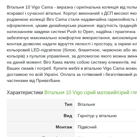
Вітальня 10 Vigo Cama - виразна і оригінальна колекція від по
яскравої і сучасної вітальні. Корпус виконаний з ДСП високої я
родзинкою колекції Віго Cama стали надзвичайна гармонійність 
оформлення, цікаве дизайнерське рішення: відсутність традиці
натисканням завдяки системі Push to Open, надійна і практична 
забезпечує максимально комфортне використання, високоміцне 
монтаж дозволяє надати відчуття легкості і простору, а окремі
кольоровий LED-підсвіткою (білою, блакитною, червоною або з
кольорів) з пультом управління, за допомогою якого можна змін
на даний момент. Віго Кама являє собою систему елементів, які
Ваших смаків і потреб. Купити меблі в вітальню Vigo Cama можн
доставкою по всій Україні. Оплата за готівковий і безготівковий 
частинами від ПриватБанк.
Характеристики
Вітальня 10 Vigo сірий матовий/сірий г
Тип
Вітальня
Вид
Гарнітур у вітальню
Монтаж
Підвісний