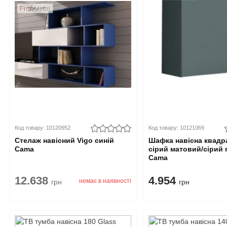
Код товару: 10120952
Код товару: 10121069
Стелаж навісний Vigo синій
Шафка навісна квадр
Cama
сірий матовий/сірий 
Cama
12.638
4.954
немає в наявності
грн
грн