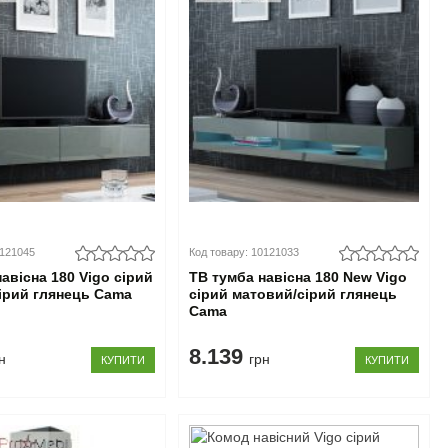
0121045
Код товару: 10121033
авісна 180 Vigo сірий
ТВ тумба навісна 180 New Vigo
ірий глянець Cama
сірий матовий/сірий глянець
Cama
8.139
н
грн
КУПИТИ
КУПИТИ