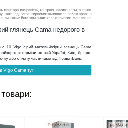
нь монітора (яскравість, контраст, насиченість), а також
нку і законодавства, виробник залишає за собою право в
не змінюючи його загальних характеристик. Магазин не
ірий глянець Cama недорого в
ьню 10 Vigo сірий матовий/сірий глянець Cama
йкоротші терміни по всій Україні, Київ, Дніпро.
трочку або оплату частинами від ПриватБанк.
в Vigo Cama тут
 товари: