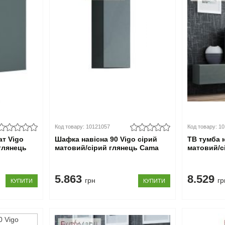
Код товару: 10121057
Код товару: 1
ат Vigo
Шафка навісна 90 Vigo сірий
ТВ тумба н
глянець
матовий/сірий глянець Cama
матовий/с
5.863
8.529
грн
гр
КУПИТИ
КУПИТИ