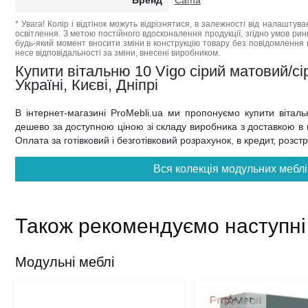
Бренд
Cama
* Увага! Колір і відтінок можуть відрізнятися, в залежності від налаштува
освітлення. З метою постійного вдосконалення продукції, згідно умов ри
будь-який момент вносити зміни в конструкцію товару без повідомлення 
несе відповідальності за зміни, внесені виробником.
Купити вітальню 10 Vigo сірий матовий/с
Україні, Києві, Дніпрі
В інтернет-магазині ProMebli.ua ми пропонуємо купити вітал
дешево за доступною ціною зі складу виробника з доставкою в на
Оплата за готівковий і безготівковий розрахунок, в кредит, розс
Вся колекція модульних меблі
Також рекомендуємо наступні
Модульні меблі