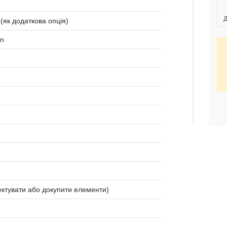
Д
 (як додаткова опція)
en
ктувати або докупити елементи)