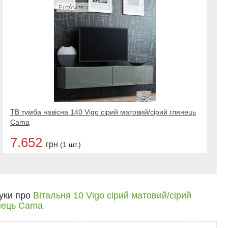
ТВ тумба навісна 140 Vigo сірий матовий/сірий глянець
Cama
7.652
грн
(1 шт.)
гуки про
Вітальня 10 Vigo сірий матовий/сірий
нець Cama