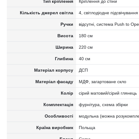
Тип кріплення
Кріплення до стіни
Кількість джерел світла
4, світлодіодне підсвічування
Ручки
відсутні, система Push to Op
Висота
180 см
Ширина
220 см
Глибина
40 см
Матеріал корпусу
ДСП
Матеріал фасаду
МДФ, загартоване скло
Колір
сірий матовий/сірий глянець
Комплектація
фурнітура, схема збірки
Особливості
модульна (можна розукомпле
Країна виробник
Польща