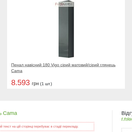
Пенал навісний 180 Vigo сірий матовий/сірий глянець
Cama
8.593
грн
(1 шт.)
ць Cama
Від
гля
 текст на цій сторінці перебуває в стадії перекладу.