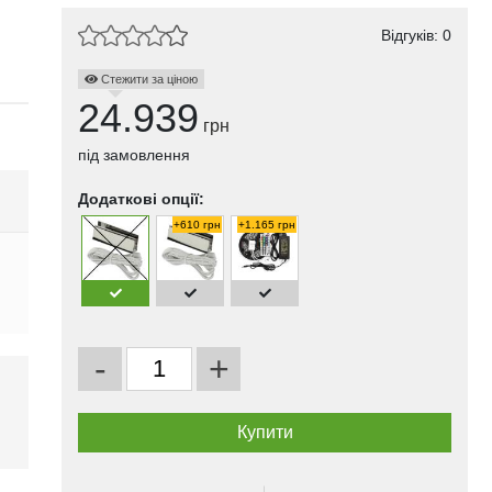
Відгуків: 0
Стежити за ціною
24.939
грн
під замовлення
Додаткові опції:
+610 грн
+1.165 грн
-
+
і