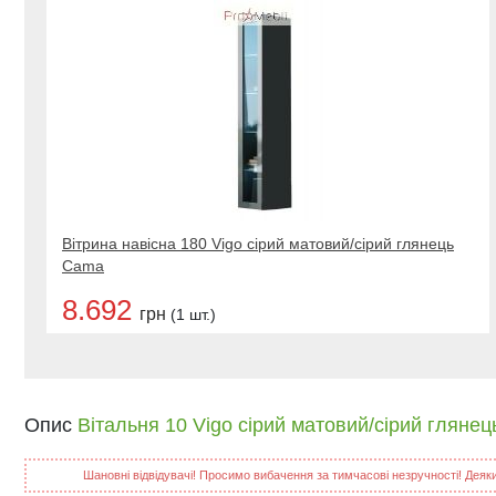
Вітрина навісна 180 Vigo сірий матовий/сірий глянець
Cama
8.692
грн
(1 шт.)
Опис
Вітальня 10 Vigo сірий матовий/сірий гляне
Шановні відвідувачі! Просимо вибачення за тимчасові незручності! Деякий