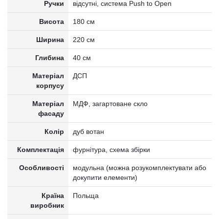
Ручки
відсутні, система Push to Open
Висота
180 см
Ширина
220 см
Глибина
40 см
Матеріал
ДСП
корпусу
Матеріал
МДФ, загартоване скло
фасаду
Колір
дуб вотан
Комплектація
фурнітура, схема збірки
Особливості
модульна (можна розукомплектувати або
докупити елементи)
Країна
Польща
виробник