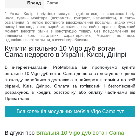
Бренд
Cama
* Увага! Колір і відтінок можуть відрізнятися, в залежності від
налаштувань монітора (яскравість, контраст, насиченість), а також
освітлення. З метою постійного вдосконалення продукції, згідно умов
ринку і законодавства, виробник залишає за собою право в будь-який
момент вносити зміни в конструкцію товару без повідомлення не
змінюючи його загальних характеристик. Магазин не несе
відповідальності за зміни, внесені виробником.
Купити вітальню 10 Vigo дуб вотан
Cama недорого в Україні, Києві, Дніпрі
В інтернет-магазині ProMebli.ua ми пропонуємо купити
вітальню 10 Vigo дуб вотан Cama дешево за доступною ціною
зі складу виробника з доставкою в найкоротші терміни по всій
Україні, Київ, Дніпро. Оплата за готівковий і безготівковий
розрахунок, в кредит, розстрочку або оплату частинами від
ПриватБанк.
Вся колекція модульних меблів Vigo Cama тут
Відгуки про
Вітальня 10 Vigo дуб вотан Cama