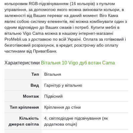
кольоровим RGB-підсвічуванням (16 кольорів) з пультом
управління, за допомогою якого можна змінювати кольори, в
залежності від Ваших переваг на даний момент. Віго Кама
являє собою систему елементів, які можна комбінувати один з
одним відповідно до Ваших смаків і потреб. Купити меблі в
вітальню Vigo Cama можна в нашому інтернет-магазині
ProMebli.ua з доставкою по всій Україні. Оплата за готівковий і
безготівковий розрахунок, в кредит, розстрочку або оплату
частинами від ПриватБанк.
Характеристики
Вітальня 10 Vigo дуб вотан Cama
Тип
Вітальня
Вид
Гарнітур у вітальню
Монтаж
Підвісний
Тип кріплення
Кріплення до стіни
Кількість
4, світлодіодне підсвічування (як
джерел світла
додаткова опція)