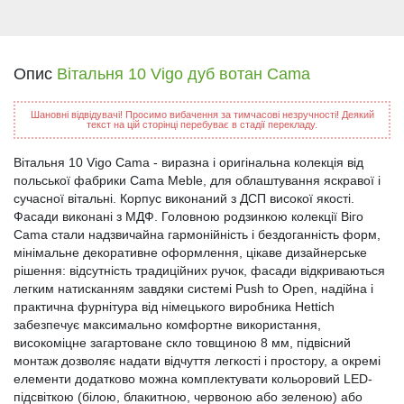
Опис
Вітальня 10 Vigo дуб вотан Cama
Шановні відвідувачі! Просимо вибачення за тимчасові незручності! Деякий
текст на цій сторінці перебуває в стадії перекладу.
Вітальня 10 Vigo Cama - виразна і оригінальна колекція від
польської фабрики Cama Meble, для облаштування яскравої і
сучасної вітальні. Корпус виконаний з ДСП високої якості.
Фасади виконані з МДФ. Головною родзинкою колекції Віго
Cama стали надзвичайна гармонійність і бездоганність форм,
мінімальне декоративне оформлення, цікаве дизайнерське
рішення: відсутність традиційних ручок, фасади відкриваються
легким натисканням завдяки системі Push to Open, надійна і
практична фурнітура від німецького виробника Hettich
забезпечує максимально комфортне використання,
високоміцне загартоване скло товщиною 8 мм, підвісний
монтаж дозволяє надати відчуття легкості і простору, а окремі
елементи додатково можна комплектувати кольоровий LED-
підсвіткою (білою, блакитною, червоною або зеленою) або