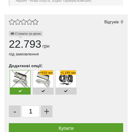
Україні - Нова пошта, згідно тарифів компанії..
Відгуків: 0
Стежити за ціною
22.793
грн
під замовлення
Додаткові опції:
+610 грн
+1.165 грн
-
+