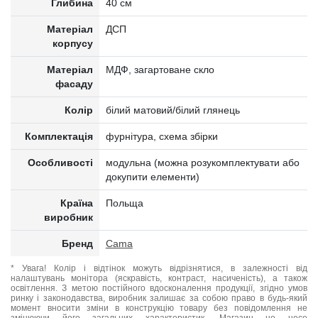
Глибина
40 см
Матеріал
ДСП
корпусу
Матеріал
МДФ, загартоване скло
фасаду
Колір
білий матовий/білий глянець
Комплектація
фурнітура, схема збірки
Особливості
модульна (можна розукомплектувати або
докупити елементи)
Країна
Польща
виробник
Бренд
Cama
* Увага! Колір і відтінок можуть відрізнятися, в залежності від
налаштувань монітора (яскравість, контраст, насиченість), а також
освітлення. З метою постійного вдосконалення продукції, згідно умов
ринку і законодавства, виробник залишає за собою право в будь-який
момент вносити зміни в конструкцію товару без повідомлення не
змінюючи його загальних характеристик. Магазин не несе