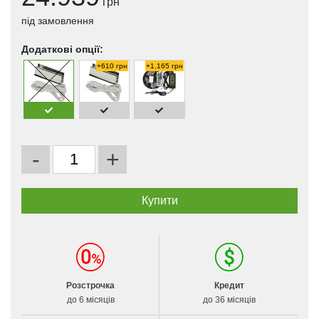
грн
під замовлення
Додаткові опції:
+610 грн
+1.165 грн
-
+
Розстрочка
Кредит
до 6 місяців
до 36 місяців