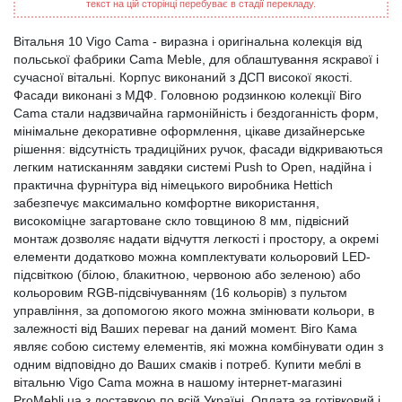
текст на цій сторінці перебуває в стадії перекладу.
Вітальня 10 Vigo Cama - виразна і оригінальна колекція від
польської фабрики Cama Meble, для облаштування яскравої і
сучасної вітальні. Корпус виконаний з ДСП високої якості.
Фасади виконані з МДФ. Головною родзинкою колекції Віго
Cama стали надзвичайна гармонійність і бездоганність форм,
мінімальне декоративне оформлення, цікаве дизайнерське
рішення: відсутність традиційних ручок, фасади відкриваються
легким натисканням завдяки системі Push to Open, надійна і
практична фурнітура від німецького виробника Hettich
забезпечує максимально комфортне використання,
високоміцне загартоване скло товщиною 8 мм, підвісний
монтаж дозволяє надати відчуття легкості і простору, а окремі
елементи додатково можна комплектувати кольоровий LED-
підсвіткою (білою, блакитною, червоною або зеленою) або
кольоровим RGB-підсвічуванням (16 кольорів) з пультом
управління, за допомогою якого можна змінювати кольори, в
залежності від Ваших переваг на даний момент. Віго Кама
являє собою систему елементів, які можна комбінувати один з
одним відповідно до Ваших смаків і потреб. Купити меблі в
вітальню Vigo Cama можна в нашому інтернет-магазині
ProMebli.ua з доставкою по всій Україні. Оплата за готівковий і