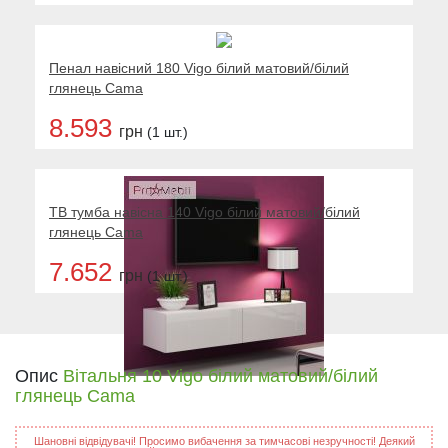
Пенал навісний 180 Vigo білий матовий/білий
глянець Cama
8.593
грн
(1 шт.)
ТВ тумба навісна 140 Vigo білий матовий/білий
глянець Cama
7.652
грн
(1 шт.)
Опис
Вітальня 10 Vigo білий матовий/білий
глянець Cama
Шановні відвідувачі! Просимо вибачення за тимчасові незручності! Деякий