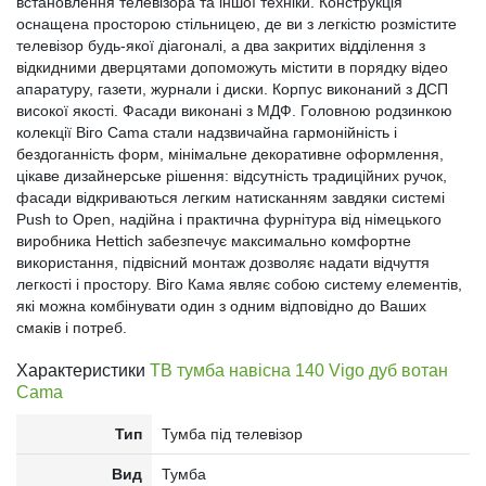
встановлення телевізора та іншої техніки. Конструкція
оснащена просторою стільницею, де ви з легкістю розмістите
телевізор будь-якої діагоналі, а два закритих відділення з
відкидними дверцятами допоможуть містити в порядку відео
апаратуру, газети, журнали і диски. Корпус виконаний з ДСП
високої якості. Фасади виконані з МДФ. Головною родзинкою
колекції Віго Cama стали надзвичайна гармонійність і
бездоганність форм, мінімальне декоративне оформлення,
цікаве дизайнерське рішення: відсутність традиційних ручок,
фасади відкриваються легким натисканням завдяки системі
Push to Open, надійна і практична фурнітура від німецького
виробника Hettich забезпечує максимально комфортне
використання, підвісний монтаж дозволяє надати відчуття
легкості і простору. Віго Кама являє собою систему елементів,
які можна комбінувати один з одним відповідно до Ваших
смаків і потреб.
Характеристики
ТВ тумба навісна 140 Vigo дуб вотан
Cama
Тип
Тумба під телевізор
Вид
Тумба