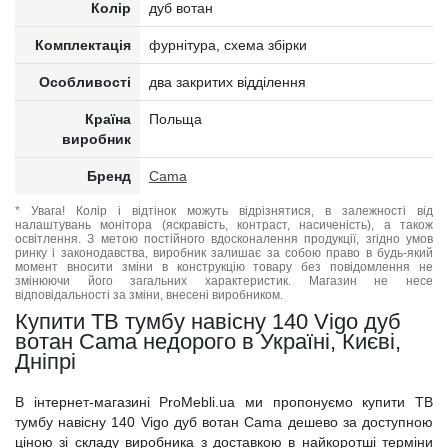
Колір
дуб вотан
Комплектація
фурнітура, схема збірки
Особливості
два закритих відділення
Країна
Польща
виробник
Бренд
Cama
* Увага! Колір і відтінок можуть відрізнятися, в залежності від
налаштувань монітора (яскравість, контраст, насиченість), а також
освітлення. З метою постійного вдосконалення продукції, згідно умов
ринку і законодавства, виробник залишає за собою право в будь-який
момент вносити зміни в конструкцію товару без повідомлення не
змінюючи його загальних характеристик. Магазин не несе
відповідальності за зміни, внесені виробником.
Купити ТВ тумбу навісну 140 Vigo дуб
вотан Cama недорого в Україні, Києві,
Дніпрі
В інтернет-магазині ProMebli.ua ми пропонуємо купити ТВ
тумбу навісну 140 Vigo дуб вотан Cama дешево за доступною
ціною зі складу виробника з доставкою в найкоротші терміни