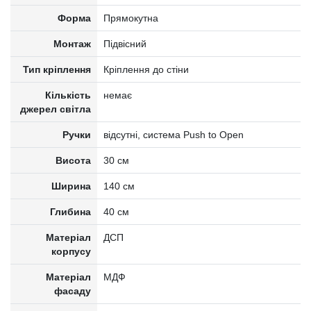
Форма
Прямокутна
Монтаж
Підвісний
Тип кріплення
Кріплення до стіни
Кількість
немає
джерел світла
Ручки
відсутні, система Push to Open
Висота
30 см
Ширина
140 см
Глибина
40 см
Матеріал
ДСП
корпусу
Матеріал
МДФ
фасаду