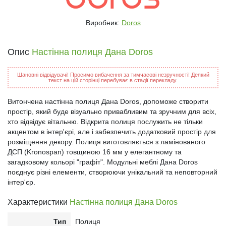
Виробник:
Doros
Опис
Настінна полиця Дана Doros
Шановні відвідувачі! Просимо вибачення за тимчасові незручності! Деякий
текст на цій сторінці перебуває в стадії перекладу.
Витончена настінна полиця Дана Doros, допоможе створити
простір, який буде візуально привабливим та зручним для всіх,
хто відвідує вітальню. Відкрита полиця послужить не тільки
акцентом в інтер'єрі, але і забезпечить додатковий простір для
розміщення декору. Полиця виготовляється з ламінованого
ДСП (Kronospan) товщиною 16 мм у елегантному та
загадковому кольорі "графіт". Модульні меблі Дана Doros
поєднує різні елементи, створюючи унікальний та неповторний
інтер'єр.
Характеристики
Настінна полиця Дана Doros
Тип
Полиця