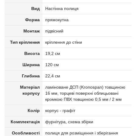
Вид
Настінна полиця
Форма
прямокутна
Монтаж
підвісний
Тип кріплення
кріплення до стіни
Висота
19,2 см
Ширина
120 см
Глибина
22,4 см
Матеріал
ламіноване ДСП (Kronospan) товщиною
корпусу
16 мм, торцеві поверхні облицьовані
кромкою ПВХ товщиною 0,5 мм / 2 мм
Колір
корпус - графіт
Комплектація
фурнітура, схема збірки
Особливості
полиця для розміщення і зберігання