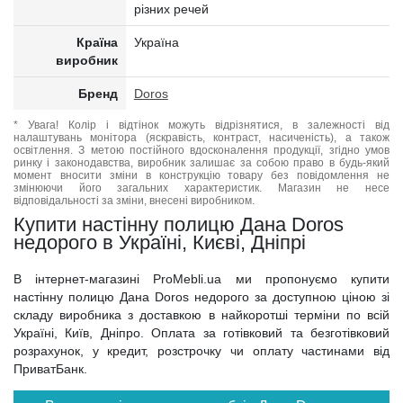
різних речей
Країна
Україна
виробник
Бренд
Doros
* Увага! Колір і відтінок можуть відрізнятися, в залежності від
налаштувань монітора (яскравість, контраст, насиченість), а також
освітлення. З метою постійного вдосконалення продукції, згідно умов
ринку і законодавства, виробник залишає за собою право в будь-який
момент вносити зміни в конструкцію товару без повідомлення не
змінюючи його загальних характеристик. Магазин не несе
відповідальності за зміни, внесені виробником.
Купити настінну полицю Дана Doros
недорого в Україні, Києві, Дніпрі
В інтернет-магазині ProMebli.ua ми пропонуємо купити
настінну полицю Дана Doros недорого за доступною ціною зі
складу виробника з доставкою в найкоротші терміни по всій
Україні, Київ, Дніпро. Оплата за готівковий та безготівковий
розрахунок, у кредит, розстрочку чи оплату частинами від
ПриватБанк.