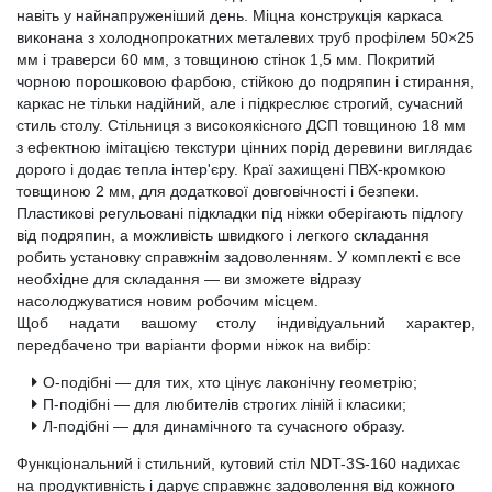
навіть у найнапруженіший день. Міцна конструкція каркаса
виконана з холоднопрокатних металевих труб профілем 50×25
мм і траверси 60 мм, з товщиною стінок 1,5 мм. Покритий
чорною порошковою фарбою, стійкою до подряпин і стирання,
каркас не тільки надійний, але і підкреслює строгий, сучасний
стиль столу. Стільниця з високоякісного ДСП товщиною 18 мм
з ефектною імітацією текстури цінних порід деревини виглядає
дорого і додає тепла інтер'єру. Краї захищені ПВХ-кромкою
товщиною 2 мм, для додаткової довговічності і безпеки.
Пластикові регульовані підкладки під ніжки оберігають підлогу
від подряпин, а можливість швидкого і легкого складання
робить установку справжнім задоволенням. У комплекті є все
необхідне для складання — ви зможете відразу
насолоджуватися новим робочим місцем.
Щоб надати вашому столу індивідуальний характер,
передбачено три варіанти форми ніжок на вибір:
О-подібні — для тих, хто цінує лаконічну геометрію;
П-подібні — для любителів строгих ліній і класики;
Л-подібні — для динамічного та сучасного образу.
Функціональний і стильний, кутовий стіл NDT-3S-160 надихає
на продуктивність і дарує справжнє задоволення від кожного