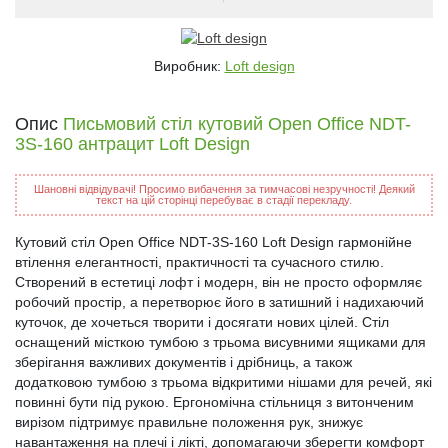
Виробник:
Loft design
Опис
Письмовий стіл кутовий Open Office NDT-
3S-160 антрацит Loft Design
Шановні відвідувачі! Просимо вибачення за тимчасові незручності! Деякий
текст на цій сторінці перебуває в стадії перекладу.
Кутовий стіл Open Office NDT-3S-160 Loft Design гармонійне
втілення елегантності, практичності та сучасного стилю.
Створений в естетиці лофт і модерн, він не просто оформляє
робочий простір, а перетворює його в затишний і надихаючий
куточок, де хочеться творити і досягати нових цілей. Стіл
оснащений місткою тумбою з трьома висувними ящиками для
зберігання важливих документів і дрібниць, а також
додатковою тумбою з трьома відкритими нішами для речей, які
повинні бути під рукою. Ергономічна стільниця з витонченим
вирізом підтримує правильне положення рук, знижує
навантаження на плечі і лікті, допомагаючи зберегти комфорт