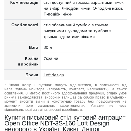
Комплектація
стіл доступний з трьома варіантами ніжок
на вибір: Л-подібні ніжки, О-подібні ніжки,
П-подібні ніжки
Особливості
стіл обладнаний тумбою з трьома
висувними шухлядами та тумбою з
трьома відкритими нішами
Вага
30 кг
Країна
Україна
виробник
Бренд
Loft design
* Увага! Колір і відтінок можуть відрізнятися, в залежності від
налаштувань монітора (яскравість, контраст, насиченість), а також
освітлення. З метою постійного вдосконалення продукції, згідно умов
ринку і законодавства, виробник залишає за собою право в будь-який
момент вносити зміни в конструкцію товару без повідомлення не
змінюючи його загальних характеристик. Магазин не несе
відповідальності за зміни, внесені виробником.
Купити письмовий стіл кутовий антрацит
Open Office NDT-3S-160 Loft Design
недорого в Україні, Києві, Дніпрі