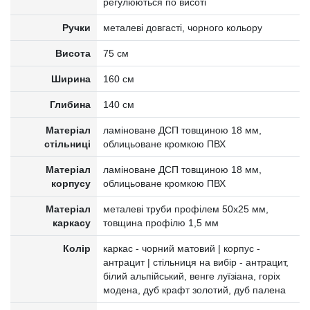
регулюються по висоті
Ручки
металеві довгасті, чорного кольору
Висота
75 см
Ширина
160 см
Глибина
140 см
Матеріал
ламіноване ДСП товщиною 18 мм,
стільниці
облицьоване кромкою ПВХ
Матеріал
ламіноване ДСП товщиною 18 мм,
корпусу
облицьоване кромкою ПВХ
Матеріал
металеві труби профілем 50х25 мм,
каркасу
товщина профілю 1,5 мм
Колір
каркас - чорний матовий | корпус -
антрацит | стільниця на вибір - антрацит,
білий альпійський, венге луїзіана, горіх
модена, дуб крафт золотий, дуб палена