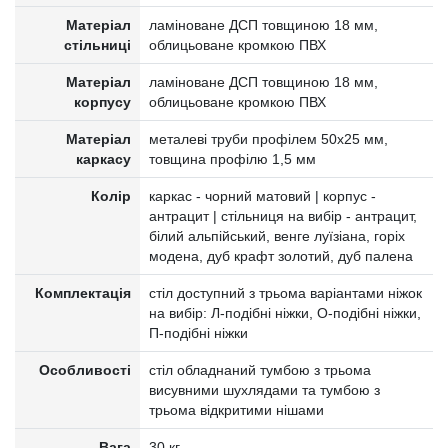
Матеріал
ламіноване ДСП товщиною 18 мм,
стільниці
облицьоване кромкою ПВХ
Матеріал
ламіноване ДСП товщиною 18 мм,
корпусу
облицьоване кромкою ПВХ
Матеріал
металеві труби профілем 50х25 мм,
каркасу
товщина профілю 1,5 мм
Колір
каркас - чорний матовий | корпус -
антрацит | стільниця на вибір - антрацит,
білий альпійський, венге луїзіана, горіх
модена, дуб крафт золотий, дуб палена
Комплектація
стіл доступний з трьома варіантами ніжок
на вибір: Л-подібні ніжки, О-подібні ніжки,
П-подібні ніжки
Особливості
стіл обладнаний тумбою з трьома
висувними шухлядами та тумбою з
трьома відкритими нішами
Вага
30 кг