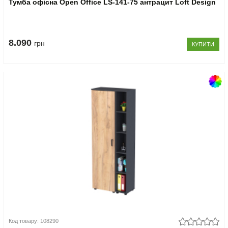
Тумба офісна Open Office LS-141-75 антрацит Loft Design
8.090
грн
КУПИТИ
Код товару: 108290