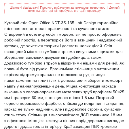
Шановні відвідувачі! Просимо вибачення за тимчасові незручності! Деякий
текст на цій сторінці перебуває в стадії перекладу.
Кутовий стіл Open Office NDT-3S-135 Loft Design гармонійне
втілення елегантності, практичності та сучасного стилю.
Створений в естетиці лофт і модерн, він не просто оформляє
робочий простір, а перетворює його в затишний і надихаючий
куточок, де хочеться творити і досягати нових цілей. Стіл
оснащений місткою тумбою з трьома висувними ящиками для
зберігання важливих документів і дрібниць, а також
додатковою тумбою з трьома відкритими нішами для речей, які
повинні бути під рукою. Ергономічна стільниця з витонченим
вирізом підтримує правильне положення рук, знижує
навантаження на плечі і лікті, допомагаючи зберегти комфорт
навіть у найнапруженіший день. Міцна конструкція каркаса
виконана з холоднопрокатних металевих труб профілем 50×25
мм і траверси 60 мм, з товщиною стінок 1,5 мм. Покритий
чорною порошковою фарбою, стійкою до подряпин і стирання,
каркас не тільки надійний, але і підкреслює строгий, сучасний
стиль столу. Стільниця з високоякісного ДСП товщиною 18 мм
з ефектною імітацією текстури цінних порід деревини виглядає
дорого і додає тепла інтер'єру. Краї захищені ПВХ-кромкою