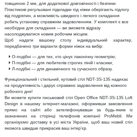
товщиною 2 мм, для додаткової довговічності і безпеки.
Пластикові регульовані підкладки під ніжки оберігають підлогу
від подряпин, а можливість швидкого і легкого складання
робить установку справжнім задоволенням. У комплекті є все
необхідне для складання — ви зможете відразу
насолоджуватися новим робочим місцем.
Щоб надати вашому столу індивідуальний характер,
передбачено три варіанти форми ніжок на вибір:
О-подібні — для тих, хто цінує лаконічну геометрію;
П-подібні — для любителів строгих ліній і класики;
Л-подібні — для динамічного та сучасного образу.
Функціональний і стильний, кутовий стіл NDT-3S-135 надихає
на продуктивність і дарує справжнє задоволення від кожного
робочого дня!
Ви можете купити письмовий стіл Open Office NDT-3S-135 Loft
Design в нашому інтернет-магазині, оформивши замовлення
прямо на сайті або зателефонувавши за будь-яким із
зазначених на сторінці телефонів компанії ProMebli. Ми
організуємо доставку в усі міста України, щоб ваш новий стіл
якомога швидше прикрасив ваш інтер'єр.