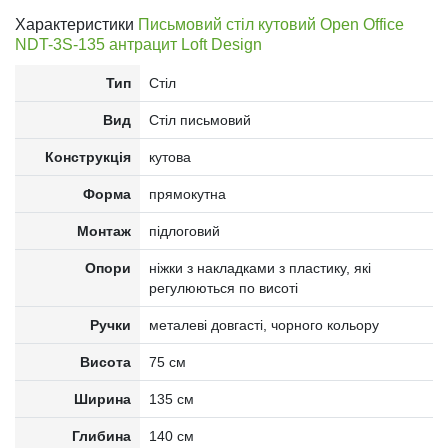
Характеристики
Письмовий стіл кутовий Open Office
NDT-3S-135 антрацит Loft Design
Тип
Стіл
Вид
Стіл письмовий
Конструкція
кутова
Форма
прямокутна
Монтаж
підлоговий
Опори
ніжки з накладками з пластику, які
регулюються по висоті
Ручки
металеві довгасті, чорного кольору
Висота
75 см
Ширина
135 см
Глибина
140 см