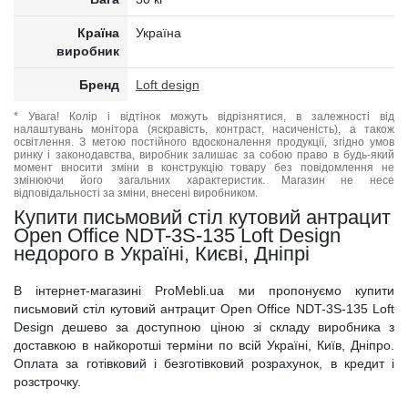
Країна
Україна
виробник
Бренд
Loft design
* Увага! Колір і відтінок можуть відрізнятися, в залежності від
налаштувань монітора (яскравість, контраст, насиченість), а також
освітлення. З метою постійного вдосконалення продукції, згідно умов
ринку і законодавства, виробник залишає за собою право в будь-який
момент вносити зміни в конструкцію товару без повідомлення не
змінюючи його загальних характеристик. Магазин не несе
відповідальності за зміни, внесені виробником.
Купити письмовий стіл кутовий антрацит
Open Office NDT-3S-135 Loft Design
недорого в Україні, Києві, Дніпрі
В інтернет-магазині ProMebli.ua ми пропонуємо купити
письмовий стіл кутовий антрацит Open Office NDT-3S-135 Loft
Design дешево за доступною ціною зі складу виробника з
доставкою в найкоротші терміни по всій Україні, Київ, Дніпро.
Оплата за готівковий і безготівковий розрахунок, в кредит і
розстрочку.