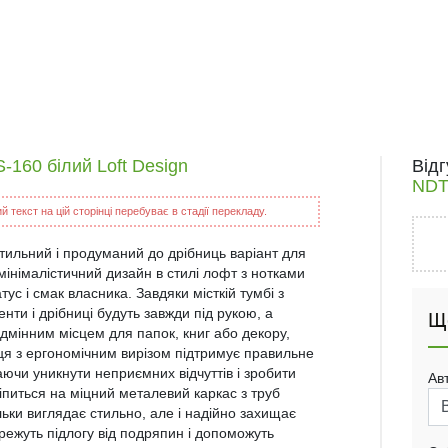
-160 білий Loft Design
Від
NDTU
 текст на цій сторінці перебуває в стадії перекладу.
стильний і продуманий до дрібниць варіант для
 мінімалістичний дизайн в стилі лофт з нотками
ус і смак власника. Завдяки місткій тумбі з
ти і дрібниці будуть завжди під рукою, а
Щ
ідмінним місцем для папок, книг або декору,
ця з ергономічним вирізом підтримує правильне
аючи уникнути неприємних відчуттів і зробити
Ав
иться на міцний металевий каркас з труб
ьки виглядає стильно, але і надійно захищає
ережуть підлогу від подряпин і допоможуть