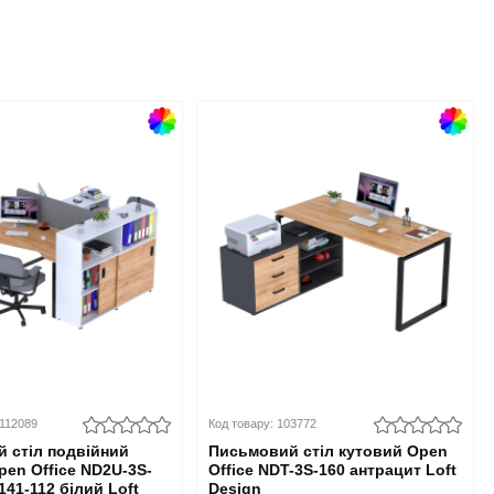
0112089
Код товару: 103772
 стіл подвійний
Письмовий стіл кутовий Open
pen Office ND2U-3S-
Office NDT-3S-160 антрацит Loft
141-112 білий Loft
Design