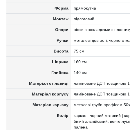
Форма
прямокутна
Монтаж
підлоговий
Опори
ніжки з накладками з пластику
Ручки
металеві довгасті, чорного к
Висота
75 см
Ширина
160 см
Глибина
140 см
Матеріал стільниці
ламіноване ДСП товщиною 1
Матеріал корпусу
ламіноване ДСП товщиною 1
Матеріал каркасу
металеві труби профілем 50
Колір
каркас - чорний матовий | кор
білий альпійський, венге луїз
палена