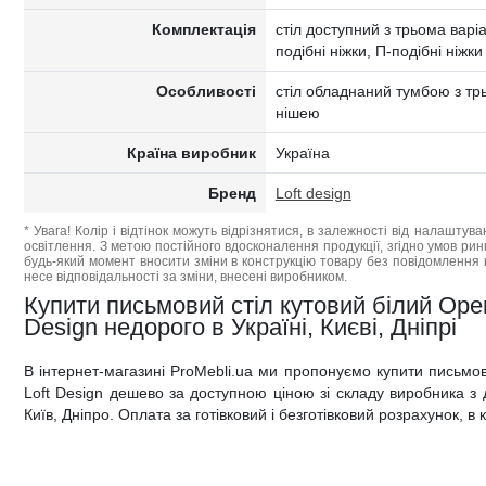
Комплектація
стіл доступний з трьома варіа
подібні ніжки, П-подібні ніжки
Особливості
стіл обладнаний тумбою з т
нішею
Країна виробник
Україна
Бренд
Loft design
* Увага! Колір і відтінок можуть відрізнятися, в залежності від налаштува
освітлення. З метою постійного вдосконалення продукції, згідно умов ри
будь-який момент вносити зміни в конструкцію товару без повідомлення 
несе відповідальності за зміни, внесені виробником.
Купити письмовий стіл кутовий білий Ope
Design недорого в Україні, Києві, Дніпрі
В інтернет-магазині ProMebli.ua ми пропонуємо купити письмо
Loft Design дешево за доступною ціною зі складу виробника з д
Київ, Дніпро. Оплата за готівковий і безготівковий розрахунок, в 