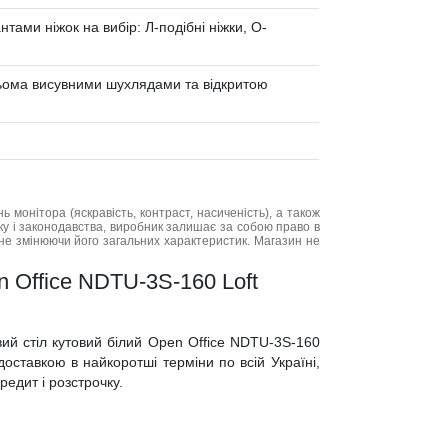
нтами ніжок на вибір: Л-подібні ніжки, О-
рьома висувними шухлядами та відкритою
нь монітора (яскравість, контраст, насиченість), а також
нку і законодавства, виробник залишає за собою право в
не змінюючи його загальних характеристик. Магазин не
n Office NDTU-3S-160 Loft
вий стіл кутовий білий Open Office NDTU-3S-160
оставкою в найкоротші терміни по всій Україні,
кредит і розстрочку.