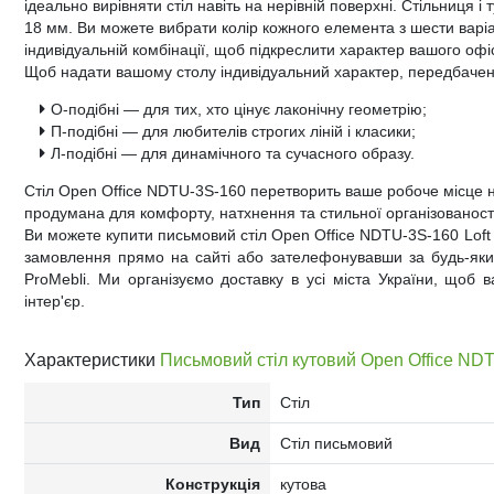
ідеально вирівняти стіл навіть на нерівній поверхні. Стільниця і
18 мм. Ви можете вибрати колір кожного елемента з шести варіа
індивідуальній комбінації, щоб підкреслити характер вашого офі
Щоб надати вашому столу індивідуальний характер, передбачено
О-подібні — для тих, хто цінує лаконічну геометрію;
П-подібні — для любителів строгих ліній і класики;
Л-подібні — для динамічного та сучасного образу.
Стіл Open Office NDTU-3S-160 перетворить ваше робоче місце н
продумана для комфорту, натхнення та стильної організованост
Ви можете купити письмовий стіл Open Office NDTU-3S-160 Lof
замовлення прямо на сайті або зателефонувавши за будь-яким
ProMebli. Ми організуємо доставку в усі міста України, щоб
інтер'єр.
Характеристики
Письмовий стіл кутовий Open Office NDT
Тип
Стіл
Вид
Стіл письмовий
Конструкція
кутова