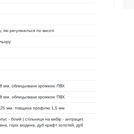
, які регулюються по висоті
ольору
8 мм, облицьоване кромкою ПВХ
8 мм, облицьоване кромкою ПВХ
х25 мм, товщина профілю 1,5 мм
пус - білий | стільниця на вибір - антрацит,
іана, горіх модена, дуб крафт золотий, дуб