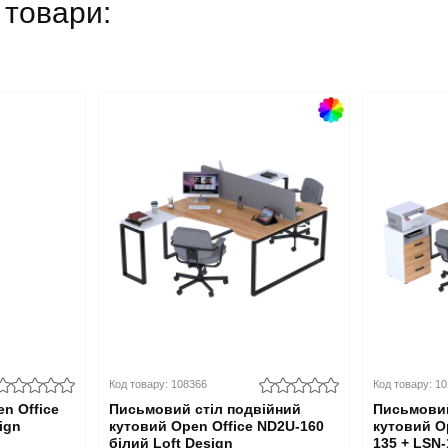
 товари:
Код товару: 108366
Код товару: 1
n Office
Письмовий стіл подвійний
Письмовий
ign
кутовий Open Office ND2U-160
кутовий O
білий Loft Design
135 + LSN-