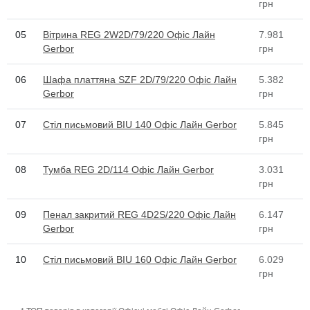
грн
05
Вітрина REG 2W2D/79/220 Офіс Лайн
7.981
Gerbor
грн
06
Шафа платтяна SZF 2D/79/220 Офіс Лайн
5.382
Gerbor
грн
07
Стіл письмовий BIU 140 Офіс Лайн Gerbor
5.845
грн
08
Тумба REG 2D/114 Офіс Лайн Gerbor
3.031
грн
09
Пенал закритий REG 4D2S/220 Офіс Лайн
6.147
Gerbor
грн
10
Стіл письмовий BIU 160 Офіс Лайн Gerbor
6.029
грн