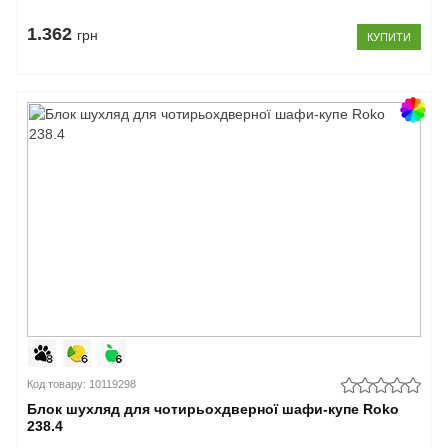
1.362
грн
КУПИТИ
Код товару: 10119298
Блок шухляд для чотирьохдверної шафи-купе Roko
238.4