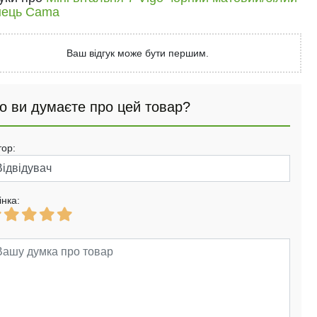
нець Cama
Ваш відгук може бути першим.
о ви думаєте про цей товар?
тор:
інка: