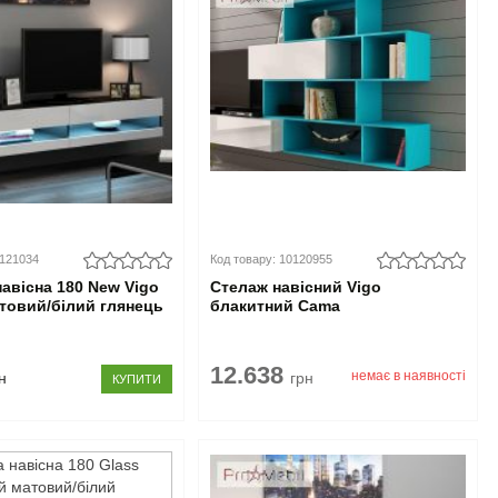
0121034
Код товару: 10120955
навісна 180 New Vigo
Стелаж навісний Vigo
товий/білий глянець
блакитний Cama
12.638
немає в наявності
н
грн
КУПИТИ