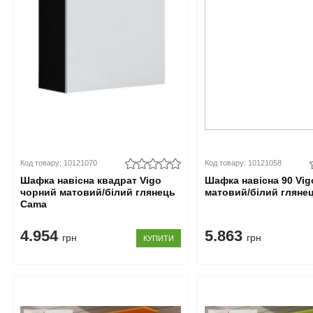
Код товару: 10121070
Код товару: 10121058
Шафка навісна квадрат Vigo
Шафка навісна 90 Vi
чорний матовий/білий глянець
матовий/білий гляне
Cama
4.954
5.863
грн
грн
КУПИТИ