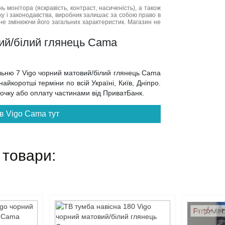
нь монітора (яскравість, контраст, насиченість), а також
нку і законодавства, виробник залишає за собою право в
не змінюючи його загальних характеристик. Магазин не
вий/білий глянець Cama
альню 7 Vigo чорний матовий/білий глянець Cama
йкоротші терміни по всій Україні, Київ, Дніпро.
трочку або оплату частинами від ПриватБанк.
в Vigo Cama тут
 товари: