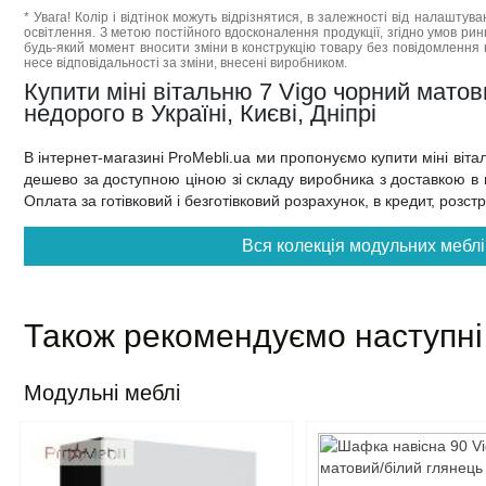
* Увага! Колір і відтінок можуть відрізнятися, в залежності від налаштува
освітлення. З метою постійного вдосконалення продукції, згідно умов ри
будь-який момент вносити зміни в конструкцію товару без повідомлення 
несе відповідальності за зміни, внесені виробником.
Купити міні вітальню 7 Vigo чорний мато
недорого в Україні, Києві, Дніпрі
В інтернет-магазині ProMebli.ua ми пропонуємо купити міні віт
дешево за доступною ціною зі складу виробника з доставкою в на
Оплата за готівковий і безготівковий розрахунок, в кредит, розс
Вся колекція модульних меблі
Також рекомендуємо наступні
Модульні меблі