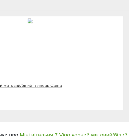
ий матовий/білий глянець Cama
гуки про
Міні вітальня 7 Vigo чорний матовий/білий