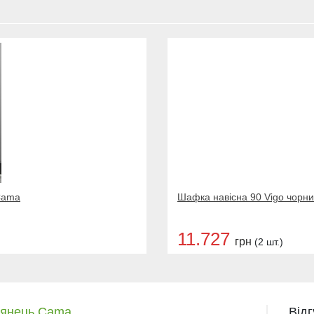
 Cama
Шафка навісна 90 Vigo чорн
11.727
грн
(2 шт.)
глянець Cama
Від