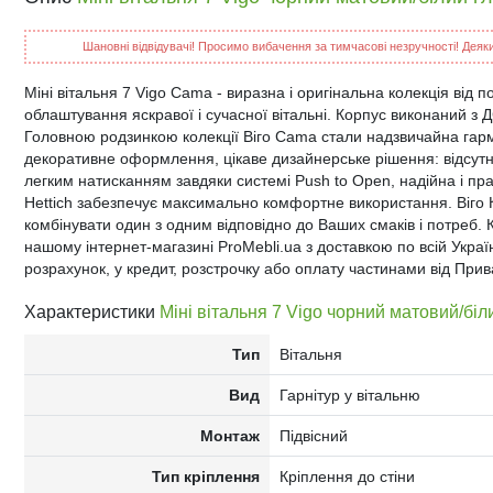
Шановні відвідувачі! Просимо вибачення за тимчасові незручності! Деякий
Міні вітальня 7 Vigo Cama - виразна і оригінальна колекція від
облаштування яскравої і сучасної вітальні. Корпус виконаний з 
Головною родзинкою колекції Віго Cama стали надзвичайна гармо
декоративне оформлення, цікаве дизайнерське рішення: відсутн
легким натисканням завдяки системі Push to Open, надійна і пр
Hettich забезпечує максимально комфортне використання. Віго 
комбінувати один з одним відповідно до Ваших смаків і потреб.
нашому інтернет-магазині ProMebli.ua з доставкою по всій Україні
розрахунок, у кредит, розстрочку або оплату частинами від Прив
Характеристики
Міні вітальня 7 Vigo чорний матовий/бі
Тип
Вітальня
Вид
Гарнітур у вітальню
Монтаж
Підвісний
Тип кріплення
Кріплення до стіни