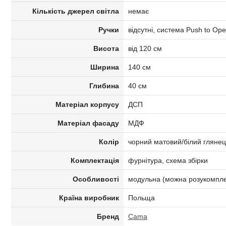
Кількість джерел світла
немає
Ручки
відсутні, система Push to Op
Висота
від 120 см
Ширина
140 см
Глибина
40 см
Матеріал корпусу
ДСП
Матеріал фасаду
МДФ
Колір
чорний матовий/білий глянец
Комплектація
фурнітура, схема збірки
Особливості
модульна (можна розукомпле
Країна виробник
Польща
Бренд
Cama