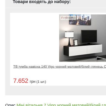
Товари входять до набору:
ТВ тумба навісна 140 Vigo чорний матовий/білий глянець
7.652
грн
(1 шт.)
Опис
Міні вітальня 7 Vigo чорний матовий/білий 