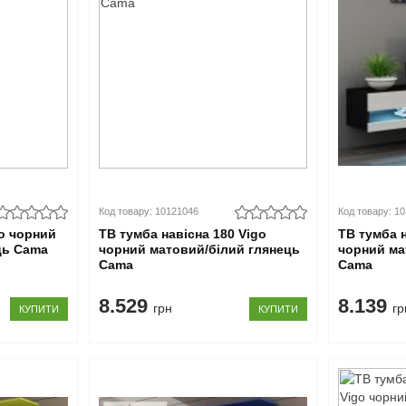
Код товару: 10121046
Код товару: 1
go чорний
ТВ тумба навісна 180 Vigo
ТВ тумба 
ць Cama
чорний матовий/білий глянець
чорний ма
Cama
Cama
8.529
8.139
грн
гр
КУПИТИ
КУПИТИ