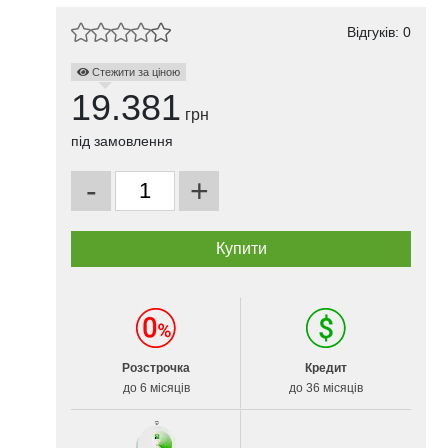
Відгуків: 0
Стежити за ціною
19.381
грн
під замовлення
-
+
Розстрочка
Кредит
до 6 місяців
до 36 місяців