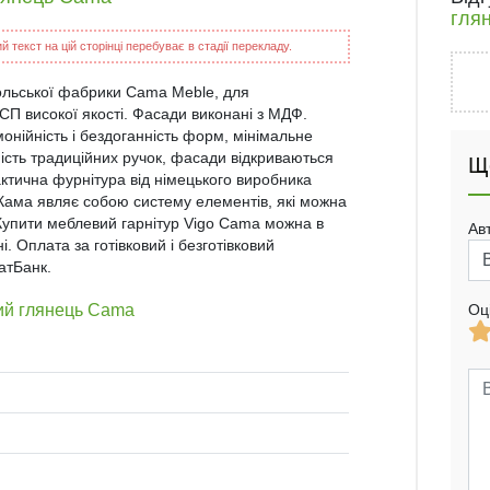
гля
 текст на цій сторінці перебуває в стадії перекладу.
 польської фабрики Cama Meble, для
ДСП високої якості. Фасади виконані з МДФ.
нійність і бездоганність форм, мінімальне
ість традиційних ручок, фасади відкриваються
Щ
актична фурнітура від німецького виробника
Кама являє собою систему елементів, які можна
 Купити меблевий гарнітур Vigo Cama можна в
Ав
. Оплата за готівковий і безготівковий
атБанк.
лий глянець Cama
Оц