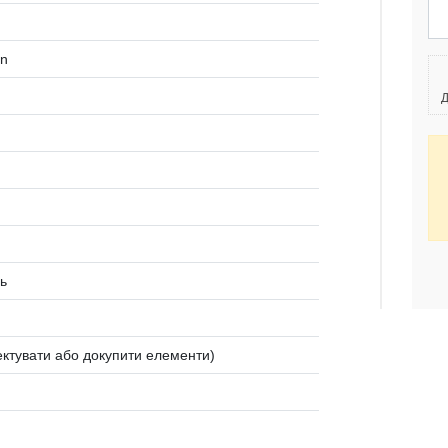
en
Д
ь
ктувати або докупити елементи)