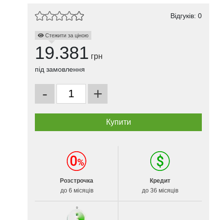
Відгуків: 0
Стежити за ціною
19.381
грн
під замовлення
-
+
Розстрочка
Кредит
до 6 місяців
до 36 місяців