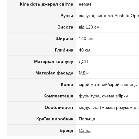
Кількість джерел світла
немає
Ручки
відсутні, система Push to Op
Висота
від 120 см
Ширина
140 см
Глибина
40 см
Матеріал корпусу
ДСП
Матеріал фасаду
МДФ
Колір
сірий матовий/сірий глянець
Комплектація
фурнітура, схема збірки
Особливості
модульна (можна розукомпле
Країна виробник
Польща
Бренд
Cama