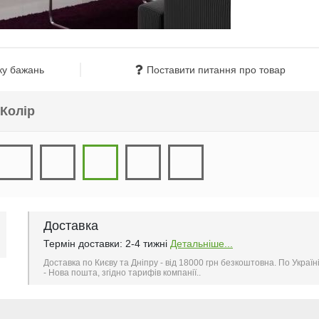
ку бажань
Поставити питання про товар
Колір
Доставка
Термін доставки: 2-4 тижні
Детальніше...
Доставка по Києву та Дніпру - від 18000 грн безкоштовна. По Україн
- Нова пошта, згідно тарифів компанії..