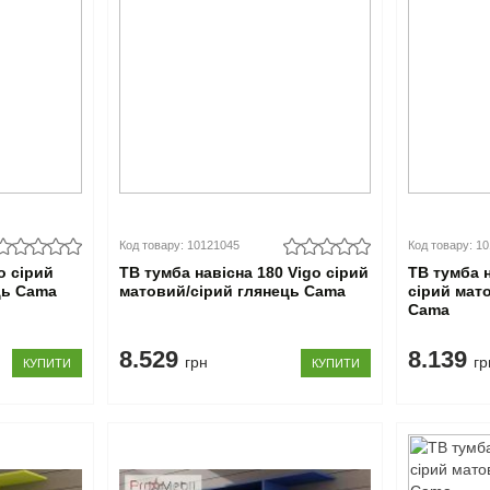
Код товару: 10121045
Код товару: 1
o сірий
ТВ тумба навісна 180 Vigo сірий
ТВ тумба 
ць Cama
матовий/сірий глянець Cama
сірий мат
Cama
8.529
8.139
грн
гр
КУПИТИ
КУПИТИ