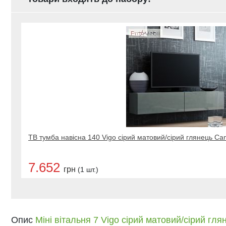
ТВ тумба навісна 140 Vigo сірий матовий/сірий глянець C
7.652
грн
(1 шт.)
Опис
Міні вітальня 7 Vigo сірий матовий/сірий гл