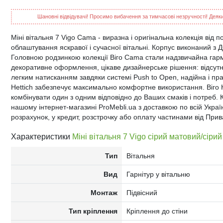
Шановні відвідувачі! Просимо вибачення за тимчасові незручності! Деякий
Міні вітальня 7 Vigo Cama - виразна і оригінальна колекція від
облаштування яскравої і сучасної вітальні. Корпус виконаний з 
Головною родзинкою колекції Віго Cama стали надзвичайна гармо
декоративне оформлення, цікаве дизайнерське рішення: відсутн
легким натисканням завдяки системі Push to Open, надійна і пр
Hettich забезпечує максимально комфортне використання. Віго 
комбінувати один з одним відповідно до Ваших смаків і потреб.
нашому інтернет-магазині ProMebli.ua з доставкою по всій Україні
розрахунок, у кредит, розстрочку або оплату частинами від Прив
Характеристики
Міні вітальня 7 Vigo сірий матовий/сіри
Тип
Вітальня
Вид
Гарнітур у вітальню
Монтаж
Підвісний
Тип кріплення
Кріплення до стіни