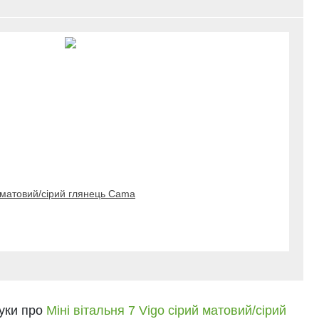
 матовий/сірий глянець Cama
гуки про
Міні вітальня 7 Vigo сірий матовий/сірий