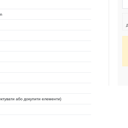
en
Д
ктувати або докупити елементи)