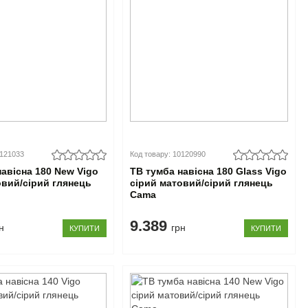
0121033
Код товару: 10120990
навісна 180 New Vigo
ТВ тумба навісна 180 Glass Vigo
овий/сірий глянець
сірий матовий/сірий глянець
Cama
9.389
н
грн
КУПИТИ
КУПИТИ