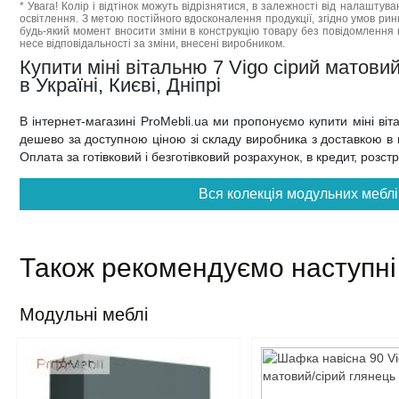
* Увага! Колір і відтінок можуть відрізнятися, в залежності від налаштува
освітлення. З метою постійного вдосконалення продукції, згідно умов ри
будь-який момент вносити зміни в конструкцію товару без повідомлення 
несе відповідальності за зміни, внесені виробником.
Купити міні вітальню 7 Vigo сірий матов
в Україні, Києві, Дніпрі
В інтернет-магазині ProMebli.ua ми пропонуємо купити міні ві
дешево за доступною ціною зі складу виробника з доставкою в на
Оплата за готівковий і безготівковий розрахунок, в кредит, розс
Вся колекція модульних меблі
Також рекомендуємо наступні
Модульні меблі