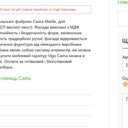
гля
 текст на цій сторінці перебуває в стадії перекладу.
 польської фабрики Cama Meble, для
ДСП високої якості. Фасади виконані з МДФ.
нійність і бездоганність форм, мінімальне
ість традиційних ручок, фасади відкриваються
Щ
актична фурнітура від німецького виробника
Кама являє собою систему елементів, які можна
 Купити меблевий гарнітур Vigo Cama можна в
Ав
. Оплата за готівковий і безготівковий
атБанк.
й глянець Cama
Оц