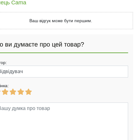
нець Cama
Ваш відгук може бути першим.
о ви думаєте про цей товар?
тор:
інка: