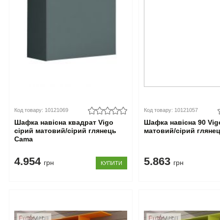
Код товару: 10121069
Код товару: 10121057
Шафка навісна квадрат Vigo
Шафка навісна 90 Vig
сірий матовий/сірий глянець
матовий/сірий гляне
Cama
4.954
5.863
грн
грн
КУПИТИ