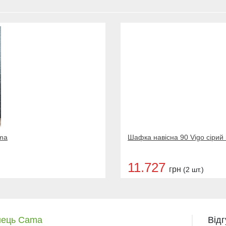
ama
Шафка навісна 90 Vigo сірий
11.727
грн
(2 шт.)
янець Cama
Від