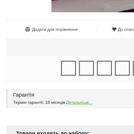
Додати для порівняння
До спис
Гарантія
Термін гарантії: 18 місяців
Детальніше...
Товари входять до набору: