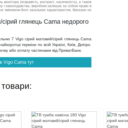
нь монітора (яскравість, контраст, насиченість), а також
нку і законодавства, виробник залишає за собою право в
не змінюючи його загальних характеристик. Магазин не
ий/сірий глянець Cama недорого
тальню 7 Vigo сірий матовий/сірий глянець Cama
йкоротші терміни по всій Україні, Київ, Дніпро.
трочку або оплату частинами від ПриватБанк.
в Vigo Cama тут
 товари: