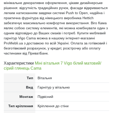
мінімальне декоративне оформлення, цікаве дизайнерське
рішення: відсутність традиційних ручок, фасади відкриваються
легким натисканням завдяки системі Push to Open, надійна і
практична фурнітура від німецького виробника Hettich
забезпечує максимально комфортне використання. Віго Кама
являє собою систему елементів, які можна комбінувати один з
одним відповідно до Ваших смаків і потреб. Купити меблевий
гарнітур Vigo Cama можна в нашому інтернет-магазині
ProMebli.ua з доставкою по всій Україні. Оплата за готівковий і
безготівковий розрахунок, у кредит, розстрочку або оплату
частинами від ПриватБанк.
Характеристики
Міні вітальня 7 Vigo білий матовий/
сірий глянець Cama
Тип
Вітальня
Вид
Гарнітур у вітальню
Монтаж
Підвісний
Тип кріплення
Кріплення до стіни