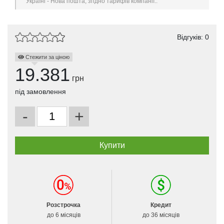
Україні - Нова пошта, згідно тарифів компанії..
Відгуків: 0
Стежити за ціною
19.381
грн
під замовлення
-
+
Розстрочка
Кредит
до 6 місяців
до 36 місяців