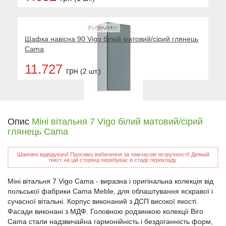
Шафка навісна 90 Vigo білий матовий/сірий глянець
Cama
11.727
грн
(2 шт.)
Опис
Міні вітальня 7 Vigo білий матовий/сірий
глянець Cama
Шановні відвідувачі! Просимо вибачення за тимчасові незручності! Деякий
текст на цій сторінці перебуває в стадії перекладу.
Міні вітальня 7 Vigo Cama - виразна і оригінальна колекція від
польської фабрики Cama Meble, для облаштування яскравої і
сучасної вітальні. Корпус виконаний з ДСП високої якості.
Фасади виконані з МДФ. Головною родзинкою колекції Віго
Cama стали надзвичайна гармонійність і бездоганність форм,