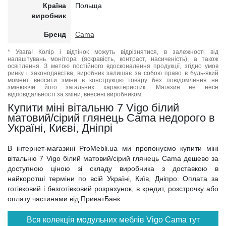
Країна
Польща
виробник
Бренд
Cama
* Увага! Колір і відтінок можуть відрізнятися, в залежності від
налаштувань монітора (яскравість, контраст, насиченість), а також
освітлення. З метою постійного вдосконалення продукції, згідно умов
ринку і законодавства, виробник залишає за собою право в будь-який
момент вносити зміни в конструкцію товару без повідомлення не
змінюючи його загальних характеристик. Магазин не несе
відповідальності за зміни, внесені виробником.
Купити міні вітальню 7 Vigo білий
матовий/сірий глянець Cama недорого в
Україні, Києві, Дніпрі
В інтернет-магазині ProMebli.ua ми пропонуємо купити міні
вітальню 7 Vigo білий матовий/сірий глянець Cama дешево за
доступною ціною зі складу виробника з доставкою в
найкоротші терміни по всій Україні, Київ, Дніпро. Оплата за
готівковий і безготівковий розрахунок, в кредит, розстрочку або
оплату частинами від ПриватБанк.
Вся колекція модульних меблів Vigo Cama тут