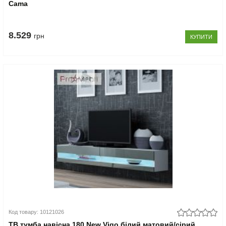
Cama
8.529
грн
КУПИТИ
Код товару: 10121026
ТВ тумба навісна 180 New Vigo білий матовий/сірий