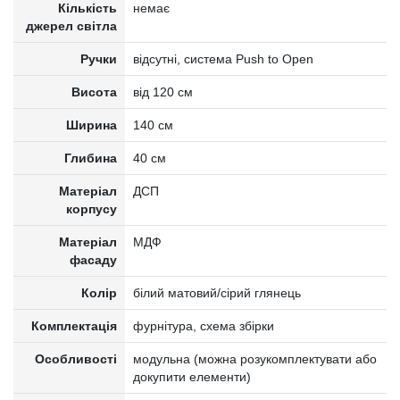
Кількість
немає
джерел світла
Ручки
відсутні, система Push to Open
Висота
від 120 см
Ширина
140 см
Глибина
40 см
Матеріал
ДСП
корпусу
Матеріал
МДФ
фасаду
Колір
білий матовий/сірий глянець
Комплектація
фурнітура, схема збірки
Особливості
модульна (можна розукомплектувати або
докупити елементи)