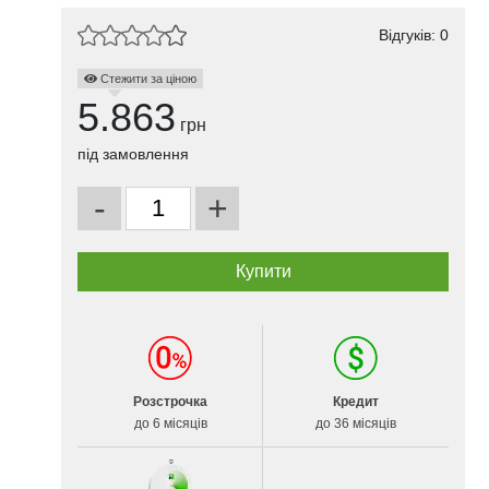
Відгуків: 0
Стежити за ціною
5.863
грн
під замовлення
-
+
Розстрочка
Кредит
до 6 місяців
до 36 місяців