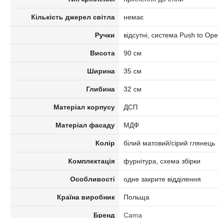
Кількість джерел світла
немає
Ручки
відсутні, система Push to Op
Висота
90 см
Ширина
35 см
Глибина
32 см
Матеріал корпусу
ДСП
Матеріал фасаду
МДФ
Колір
білий матовий/сірий глянець
Комплектація
фурнітура, схема збірки
Особливості
одне закрите відділення
Країна виробник
Польща
Бренд
Cama