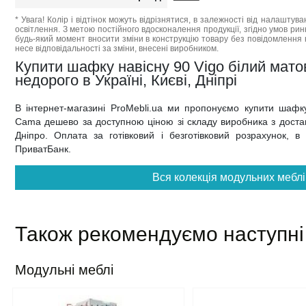
* Увага! Колір і відтінок можуть відрізнятися, в залежності від налаштува
освітлення. З метою постійного вдосконалення продукції, згідно умов ри
будь-який момент вносити зміни в конструкцію товару без повідомлення 
несе відповідальності за зміни, внесені виробником.
Купити шафку навісну 90 Vigo білий мат
недорого в Україні, Києві, Дніпрі
В інтернет-магазині ProMebli.ua ми пропонуємо купити шафку
Cama дешево за доступною ціною зі складу виробника з доставк
Дніпро. Оплата за готівковий і безготівковий розрахунок, в
ПриватБанк.
Вся колекція модульних меблі
Також рекомендуємо наступні
Модульні меблі