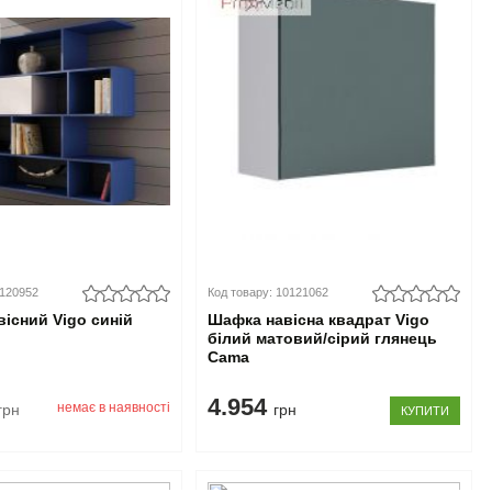
0120952
Код товару: 10121062
вісний Vigo синій
Шафка навісна квадрат Vigo
білий матовий/сірий глянець
Cama
4.954
немає в наявності
грн
грн
КУПИТИ