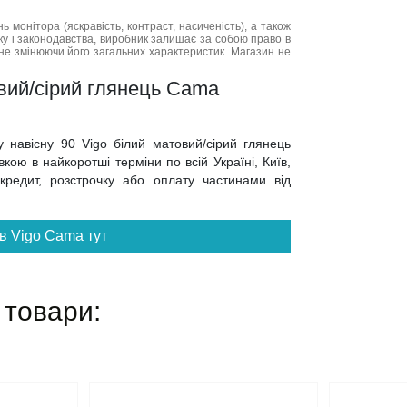
нь монітора (яскравість, контраст, насиченість), а також
нку і законодавства, виробник залишає за собою право в
не змінюючи його загальних характеристик. Магазин не
овий/сірий глянець Cama
 навісну 90 Vigo білий матовий/сірий глянець
ою в найкоротші терміни по всій Україні, Київ,
 кредит, розстрочку або оплату частинами від
в Vigo Cama тут
 товари: