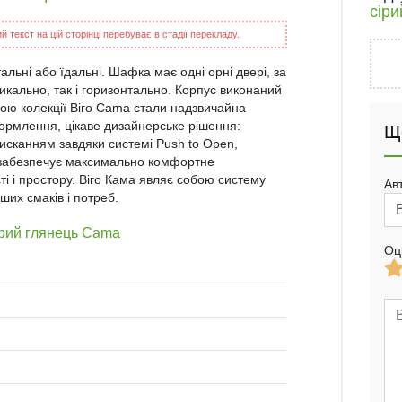
сір
 текст на цій сторінці перебуває в стадії перекладу.
альні або їдальні. Шафка має одні орні двері, за
кально, так і горизонтально. Корпус виконаний
кою колекції Віго Cama стали надзвичайна
формлення, цікаве дизайнерське рішення:
Щ
тисканням завдяки системі Push to Open,
ch забезпечує максимально комфортне
ті і простору. Віго Кама являє собою систему
Ав
ших смаків і потреб.
ірий глянець Cama
Оц