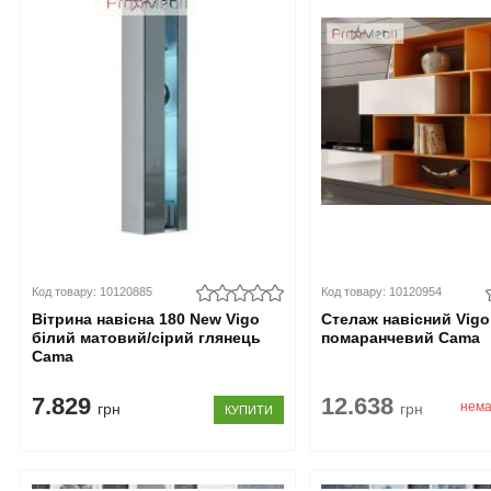
Код товару: 10120885
Код товару: 10120954
Вітрина навісна 180 New Vigo
Стелаж навісний Vigo
білий матовий/сірий глянець
помаранчевий Cama
Cama
7.829
12.638
нема
грн
грн
КУПИТИ