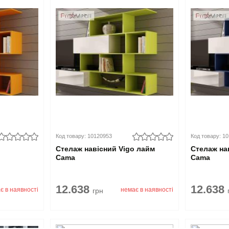
Код товару: 10120953
Код товару: 1
Стелаж навісний Vigo лайм
Стелаж на
Cama
Cama
12.638
12.638
є в наявності
немає в наявності
грн