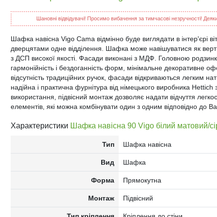
Шановні відвідувачі! Просимо вибачення за тимчасові незручності! Деякий
Шафка навісна Vigo Cama відмінно буде виглядати в інтер'єрі віт
дверцятами одне відділення. Шафка може навішуватися як верти
з ДСП високої якості. Фасади виконані з МДФ. Головною родзин
гармонійність і бездоганність форм, мінімальне декоративне о
відсутність традиційних ручок, фасади відкриваються легким на
надійна і практична фурнітура від німецького виробника Hetti
використання, підвісний монтаж дозволяє надати відчуття легкос
елементів, які можна комбінувати один з одним відповідно до Ва
Характеристики
Шафка навісна 90 Vigo білий матовий/с
Тип
Шафка навісна
Вид
Шафка
Форма
Прямокутна
Монтаж
Підвісний
Тип кріплення
Кріплення до стіни