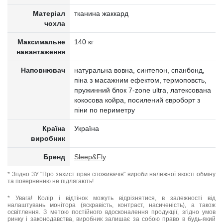
Матеріал
тканина жаккард
чохла
Максимальне
140 кг
навантаження
Наповнювач
натуральна вовна, синтепон, спанбонд,
піна з масажним ефектом, термоповсть,
пружинний блок 7-zone ultra, латексована
кокосова койра, посилений євроборт з
піни по периметру
Країна
Україна
виробник
Бренд
Sleep&Fly
* Згідно ЗУ "Про захист прав споживачів" вироби належної якості обміну
та поверненню не підлягають!
* Увага! Колір і відтінок можуть відрізнятися, в залежності від
налаштувань монітора (яскравість, контраст, насиченість), а також
освітлення. З метою постійного вдосконалення продукції, згідно умов
ринку і законодавства, виробник залишає за собою право в будь-який