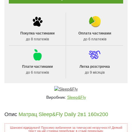
Покупка частинами
Оплата частинами
до 8 платежів
до 6 платежів
Плати частинами
Легка розстрочка
до 6 платежів
до 9 місяців
Виробник:
Sleep&Fly
Опис
Матрац Sleep&Fly Daily 2в1 160x200
Шановні відвідувачі! Просимо вибачення за тимчасові незручності! Деякий
текст на цій сторінці перебуває в стадії перекладу.