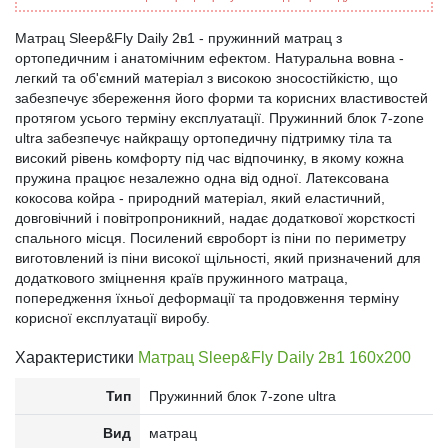
Матрац Sleep&Fly Daily 2в1 - пружинний матрац з
ортопедичним і анатомічним ефектом. Натуральна вовна -
легкий та об'ємний матеріал з високою зносостійкістю, що
забезпечує збереження його форми та корисних властивостей
протягом усього терміну експлуатації. Пружинний блок 7-zone
ultra забезпечує найкращу ортопедичну підтримку тіла та
високий рівень комфорту під час відпочинку, в якому кожна
пружина працює незалежно одна від одної. Латексована
кокосова койра - природний матеріал, який еластичний,
довговічний і повітропроникний, надає додаткової жорсткості
спального місця. Посилений євроборт із піни по периметру
виготовлений із піни високої щільності, який призначений для
додаткового зміцнення країв пружинного матраца,
попередження їхньої деформації та продовження терміну
корисної експлуатації виробу.
Характеристики
Матрац Sleep&Fly Daily 2в1 160x200
Тип
Пружинний блок 7-zone ultra
Вид
матрац