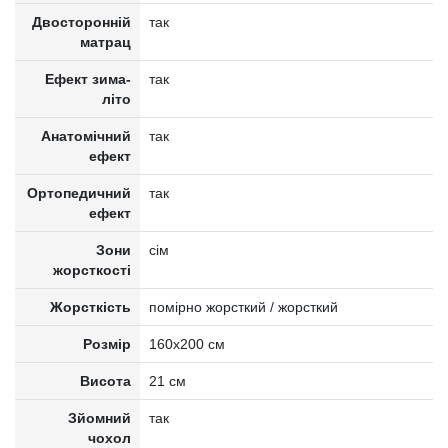
Двосторонній
так
матрац
Ефект зима-
так
літо
Анатомічний
так
ефект
Ортопедичний
так
ефект
Зони
сім
жорсткості
Жорсткість
помірно жорсткий / жорсткий
Розмір
160x200 см
Висота
21 см
Зйомний
так
чохол