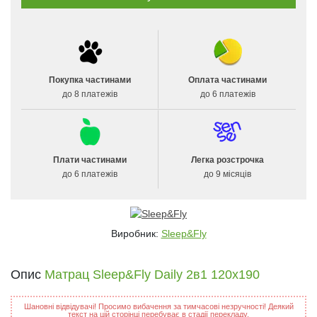
Покупка частинами
Оплата частинами
до 8 платежів
до 6 платежів
Плати частинами
Легка розстрочка
до 6 платежів
до 9 місяців
Виробник:
Sleep&Fly
Опис
Матрац Sleep&Fly Daily 2в1 120x190
Шановні відвідувачі! Просимо вибачення за тимчасові незручності! Деякий
текст на цій сторінці перебуває в стадії перекладу.