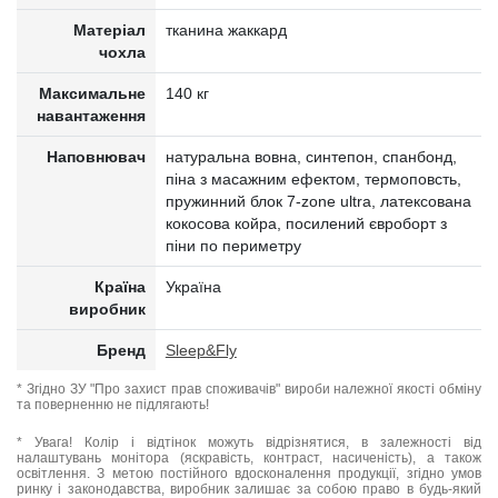
Матеріал
тканина жаккард
чохла
Максимальне
140 кг
навантаження
Наповнювач
натуральна вовна, синтепон, спанбонд,
піна з масажним ефектом, термоповсть,
пружинний блок 7-zone ultra, латексована
кокосова койра, посилений євроборт з
піни по периметру
Країна
Україна
виробник
Бренд
Sleep&Fly
* Згідно ЗУ "Про захист прав споживачів" вироби належної якості обміну
та поверненню не підлягають!
* Увага! Колір і відтінок можуть відрізнятися, в залежності від
налаштувань монітора (яскравість, контраст, насиченість), а також
освітлення. З метою постійного вдосконалення продукції, згідно умов
ринку і законодавства, виробник залишає за собою право в будь-який