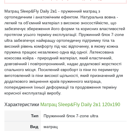
Матрац Sleep&Fly Daily 2в1 - пружинний матрац з
ортопедичним і анатомічним ефектом. Натуральна вовна -
легкий та об'ємний матеріал з високою зносостійкістю, що
забезпечує збереження його форми та корисних властивостей
протягом усього терміну експлуатації. Пружинний блок 7-zone
ultra забезпечує найкращу ортопедичну підтримку тіла та
високий рівень комфорту під час відпочинку, в якому кожна
пружина працює незалежно одна від одної. Латексована
кокосова койра - природний матеріал, який еластичний,
довговічний і повітропроникний, надає додаткової жорсткості
спального місця. Посилений євроборт із піни по периметру
виготовлений із піни високої щільності, який призначений для
додаткового зміцнення країв пружинного матраца,
попередження їхньої деформації та продовження терміну
корисної експлуатації виробу.
Характеристики
Матрац Sleep&Fly Daily 2в1 120x190
Тип
Пружинний блок 7-zone ultra
Вид
матрац