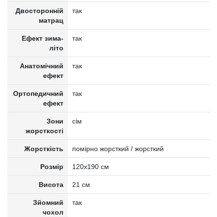
Двосторонній
так
матрац
Ефект зима-
так
літо
Анатомічний
так
ефект
Ортопедичний
так
ефект
Зони
сім
жорсткості
Жорсткість
помірно жорсткий / жорсткий
Розмір
120x190 см
Висота
21 см
Зйомний
так
чохол