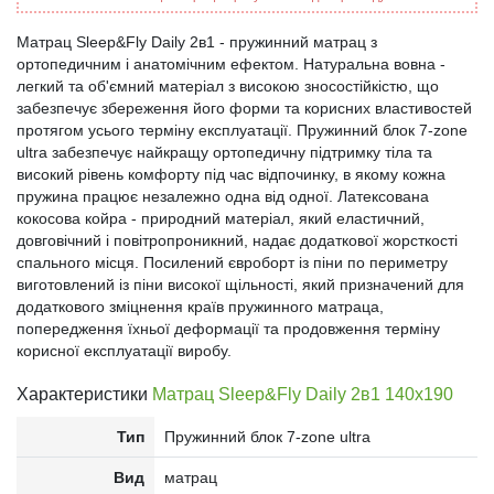
Матрац Sleep&Fly Daily 2в1 - пружинний матрац з
ортопедичним і анатомічним ефектом. Натуральна вовна -
легкий та об'ємний матеріал з високою зносостійкістю, що
забезпечує збереження його форми та корисних властивостей
протягом усього терміну експлуатації. Пружинний блок 7-zone
ultra забезпечує найкращу ортопедичну підтримку тіла та
високий рівень комфорту під час відпочинку, в якому кожна
пружина працює незалежно одна від одної. Латексована
кокосова койра - природний матеріал, який еластичний,
довговічний і повітропроникний, надає додаткової жорсткості
спального місця. Посилений євроборт із піни по периметру
виготовлений із піни високої щільності, який призначений для
додаткового зміцнення країв пружинного матраца,
попередження їхньої деформації та продовження терміну
корисної експлуатації виробу.
Характеристики
Матрац Sleep&Fly Daily 2в1 140x190
Тип
Пружинний блок 7-zone ultra
Вид
матрац