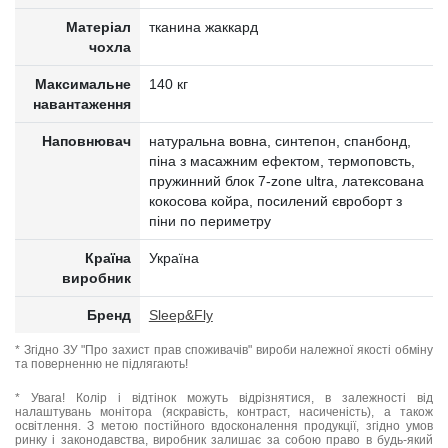
Матеріал
тканина жаккард
чохла
Максимальне
140 кг
навантаження
Наповнювач
натуральна вовна, синтепон, спанбонд,
піна з масажним ефектом, термоповсть,
пружинний блок 7-zone ultra, латексована
кокосова койра, посилений євроборт з
піни по периметру
Країна
Україна
виробник
Бренд
Sleep&Fly
* Згідно ЗУ "Про захист прав споживачів" вироби належної якості обміну
та поверненню не підлягають!
* Увага! Колір і відтінок можуть відрізнятися, в залежності від
налаштувань монітора (яскравість, контраст, насиченість), а також
освітлення. З метою постійного вдосконалення продукції, згідно умов
ринку і законодавства, виробник залишає за собою право в будь-який