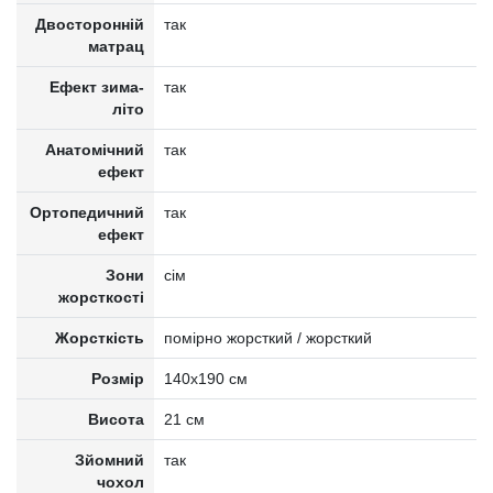
Двосторонній
так
матрац
Ефект зима-
так
літо
Анатомічний
так
ефект
Ортопедичний
так
ефект
Зони
сім
жорсткості
Жорсткість
помірно жорсткий / жорсткий
Розмір
140x190 см
Висота
21 см
Зйомний
так
чохол