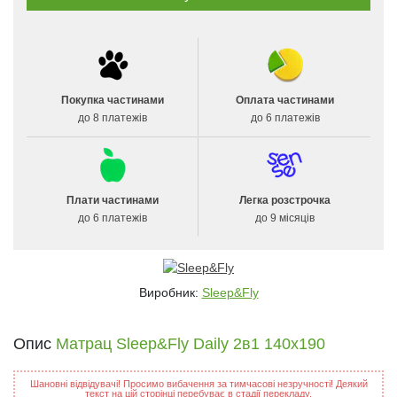
Покупка частинами
Оплата частинами
до 8 платежів
до 6 платежів
Плати частинами
Легка розстрочка
до 6 платежів
до 9 місяців
Виробник:
Sleep&Fly
Опис
Матрац Sleep&Fly Daily 2в1 140x190
Шановні відвідувачі! Просимо вибачення за тимчасові незручності! Деякий
текст на цій сторінці перебуває в стадії перекладу.