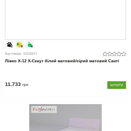
Код товару: 10118417
Ліжко Х-12 X-Скаут білий матовий/сірий матовий Санті
11.733
грн
КУПИТИ