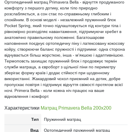
Ортопедичний матрац Primavera Bella - відчуття продуманого
комфорту з першого дотику, коли тіло природно
розслабляється, а сон стає по-справжньому глибоким і
спокійним. В основі моделі - незалежний пружинний блок
Pocket Spring, який точно підлаштовується під контури тіла і
рівномірно розподіляє навантаження, підтримуючи хребет в
анатомічно правильному положенні. Багатошарове
наповнення поєднує ортопедичну піну і латексовану кокосову
койру, створюючи баланс пружності і підтримки: одна сторона
відчувається більш жорсткою, інша - м'якшою і адаптивнішою.
Термоповсть захищає пружинний блок і продовжує термін
служби матраца, а євроборт з щільної піни по периметру
зберігає форму країв і додає стійкості при щоденному
використанні. Жакардовий чохол приємний на дотик, добре
пропускає повітря і підтримує відчуття свіжості протягом всієї
ночі. Primera Bella - коли кожна ніч працює на ваше
відновлення і комфорт.
Характеристики
Матрац Primavera Bella 200x200
Тип
Пружинний матрац
Вид
Ортопедичний пружинний матрац