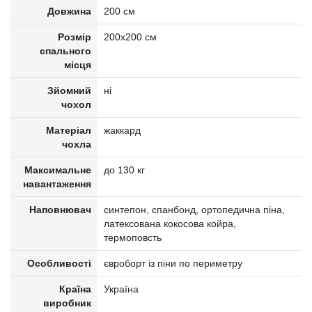
Довжина
200 см
Розмір
200х200 см
спального
місця
Зйомний
ні
чохол
Матеріал
жаккард
чохла
Максимальне
до 130 кг
навантаження
Наповнювач
синтепон, спанбонд, ортопедична піна,
латексована кокосова койра,
термоповсть
Особливості
євроборт із піни по периметру
Країна
Україна
виробник