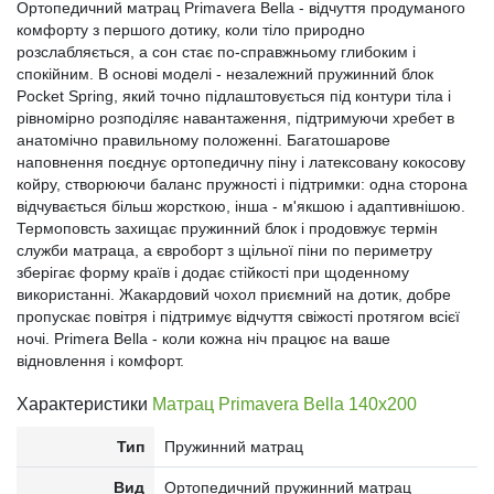
Ортопедичний матрац Primavera Bella - відчуття продуманого
комфорту з першого дотику, коли тіло природно
розслабляється, а сон стає по-справжньому глибоким і
спокійним. В основі моделі - незалежний пружинний блок
Pocket Spring, який точно підлаштовується під контури тіла і
рівномірно розподіляє навантаження, підтримуючи хребет в
анатомічно правильному положенні. Багатошарове
наповнення поєднує ортопедичну піну і латексовану кокосову
койру, створюючи баланс пружності і підтримки: одна сторона
відчувається більш жорсткою, інша - м'якшою і адаптивнішою.
Термоповсть захищає пружинний блок і продовжує термін
служби матраца, а євроборт з щільної піни по периметру
зберігає форму країв і додає стійкості при щоденному
використанні. Жакардовий чохол приємний на дотик, добре
пропускає повітря і підтримує відчуття свіжості протягом всієї
ночі. Primera Bella - коли кожна ніч працює на ваше
відновлення і комфорт.
Характеристики
Матрац Primavera Bella 140x200
Тип
Пружинний матрац
Вид
Ортопедичний пружинний матрац