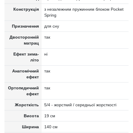
Конструкція
з незалежним пружинним блоком Pocket
Spring
Призначення
для сну
Двосторонній
так
матрац
Ефект зима-
ні
літо
Анатомічний
так
ефект
Ортопедичний
так
ефект
Жорсткість
5/4 - жорсткий / середньої жорсткості
Висота
19 см
Ширина
140 см