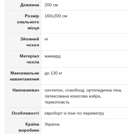
Довжина
200 см
Розмір
160х200 см
спального
місця
Зйомний
ні
чохол
Матеріал
жаккард
чохла
Максимальне
до 130 кг
навантаження
Наповнювач
синтепон, спанбонд, ортопедична піна,
латексована кокосова койра,
термоповсть
Особливості
євроборт із піни по периметру
Країна
Україна
виробник