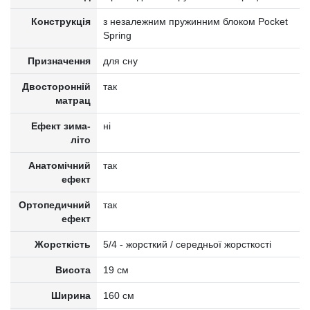
Конструкція
з незалежним пружинним блоком Pocket
Spring
Призначення
для сну
Двосторонній
так
матрац
Ефект зима-
ні
літо
Анатомічний
так
ефект
Ортопедичний
так
ефект
Жорсткість
5/4 - жорсткий / середньої жорсткості
Висота
19 см
Ширина
160 см