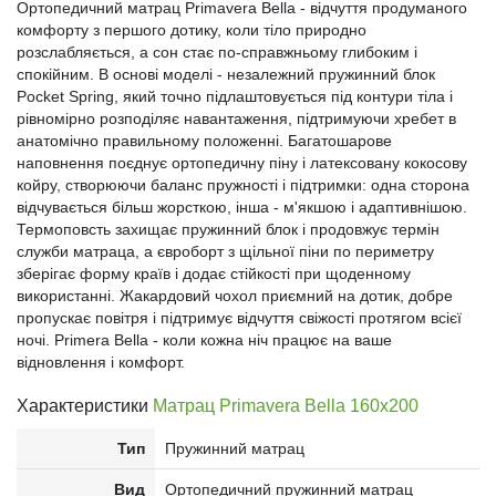
Ортопедичний матрац Primavera Bella - відчуття продуманого
комфорту з першого дотику, коли тіло природно
розслабляється, а сон стає по-справжньому глибоким і
спокійним. В основі моделі - незалежний пружинний блок
Pocket Spring, який точно підлаштовується під контури тіла і
рівномірно розподіляє навантаження, підтримуючи хребет в
анатомічно правильному положенні. Багатошарове
наповнення поєднує ортопедичну піну і латексовану кокосову
койру, створюючи баланс пружності і підтримки: одна сторона
відчувається більш жорсткою, інша - м'якшою і адаптивнішою.
Термоповсть захищає пружинний блок і продовжує термін
служби матраца, а євроборт з щільної піни по периметру
зберігає форму країв і додає стійкості при щоденному
використанні. Жакардовий чохол приємний на дотик, добре
пропускає повітря і підтримує відчуття свіжості протягом всієї
ночі. Primera Bella - коли кожна ніч працює на ваше
відновлення і комфорт.
Характеристики
Матрац Primavera Bella 160x200
Тип
Пружинний матрац
Вид
Ортопедичний пружинний матрац