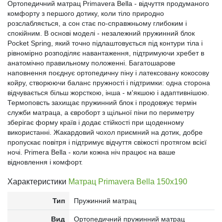
Ортопедичний матрац Primavera Bella - відчуття продуманого
комфорту з першого дотику, коли тіло природно
розслабляється, а сон стає по-справжньому глибоким і
спокійним. В основі моделі - незалежний пружинний блок
Pocket Spring, який точно підлаштовується під контури тіла і
рівномірно розподіляє навантаження, підтримуючи хребет в
анатомічно правильному положенні. Багатошарове
наповнення поєднує ортопедичну піну і латексовану кокосову
койру, створюючи баланс пружності і підтримки: одна сторона
відчувається більш жорсткою, інша - м'якшою і адаптивнішою.
Термоповсть захищає пружинний блок і продовжує термін
служби матраца, а євроборт з щільної піни по периметру
зберігає форму країв і додає стійкості при щоденному
використанні. Жакардовий чохол приємний на дотик, добре
пропускає повітря і підтримує відчуття свіжості протягом всієї
ночі. Primera Bella - коли кожна ніч працює на ваше
відновлення і комфорт.
Характеристики
Матрац Primavera Bella 150x190
Тип
Пружинний матрац
Вид
Ортопедичний пружинний матрац