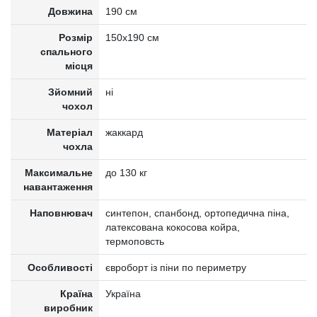
Довжина
190 см
Розмір
150x190 см
спального
місця
Зйомний
ні
чохол
Матеріал
жаккард
чохла
Максимальне
до 130 кг
навантаження
Наповнювач
синтепон, спанбонд, ортопедична піна,
латексована кокосова койра,
термоповсть
Особливості
євроборт із піни по периметру
Країна
Україна
виробник