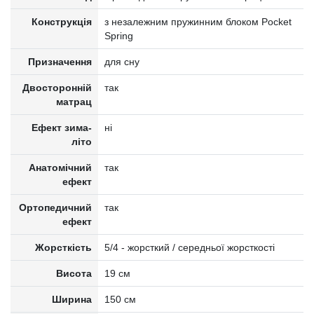
Конструкція
з незалежним пружинним блоком Pocket
Spring
Призначення
для сну
Двосторонній
так
матрац
Ефект зима-
ні
літо
Анатомічний
так
ефект
Ортопедичний
так
ефект
Жорсткість
5/4 - жорсткий / середньої жорсткості
Висота
19 см
Ширина
150 см