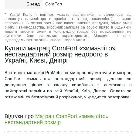
Бренд
ComFort
* Увага! Колір і відтінок можуть відрізнятися, в залежності від
налаштувань монітора (яскравість, контраст, насиченість), а також
освітлення. З метою постійного вдосконалення продукції, згідно умов
ринку і законодавства, виробник залишає за собою право в будь-який
момент вносити зміни в конструкцію товару без повідомлення не
змінюючи його загальних характеристик. Магазин не несе
відповідальності за зміни, внесені виробником.
Купити матрац ComFort «зима-літо»
нестандартний розмір недорого в
Україні, Києві, Дніпрі
В інтернет-магазині ProMebli.ua ми пропонуємо купити матрац
ComFort «зима-літо» нестандартний розмір дешево за
доступною ціною зі складу виробника з доставкою в
найкоротші терміни по всій Україні, Київ, Дніпро. Оплата за
готівковий та безготівковий розрахунок, у кредит та розстрочку.
Відгуки про
Матрац ComFort «зима-літо»
нестандартний розмір