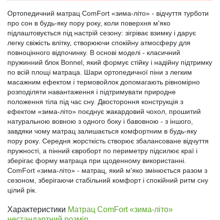
Ортопедичний матрац ComFort «зима-літо» - відчуття турботи
про сон в будь-яку пору року, коли поверхня м'яко
підлаштовується під настрій сезону: зігріває взимку і дарує
легку свіжість влітку, створюючи спокійну атмосферу для
повноцінного відпочинку. В основі моделі - класичний
пружинний блок Bonnel, який формує стійку і надійну підтримку
по всій площі матраца. Шари ортопедичної піни з легким
масажним ефектом і термовойлок допомагають рівномірно
розподіляти навантаження і підтримувати природне
положення тіла під час сну. Двостороння конструкція з
ефектом «зима-літо» поєднує жакардовий чохол, прошитий
натуральною вовною з одного боку і бавовною - з іншого,
завдяки чому матрац залишається комфортним в будь-яку
пору року. Середня жорсткість створює збалансоване відчуття
пружності, а пінний євроборт по периметру підсилює краї і
зберігає форму матраца при щоденному використанні.
ComFort «зима-літо» - матрац, який м'яко змінюється разом з
сезоном, зберігаючи стабільний комфорт і спокійний ритм сну
цілий рік.
Характеристики
Матрац ComFort «зима-літо»
нестандартний розмір