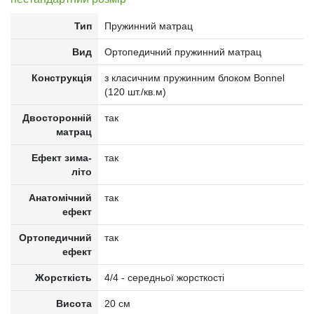
Тип
Пружинний матрац
Вид
Ортопедичний пружинний матрац
Конструкція
з класичним пружинним блоком Bonnel
(120 шт./кв.м)
Двосторонній
так
матрац
Ефект зима-
так
літо
Анатомічний
так
ефект
Ортопедичний
так
ефект
Жорсткість
4/4 - середньої жорсткості
Висота
20 см