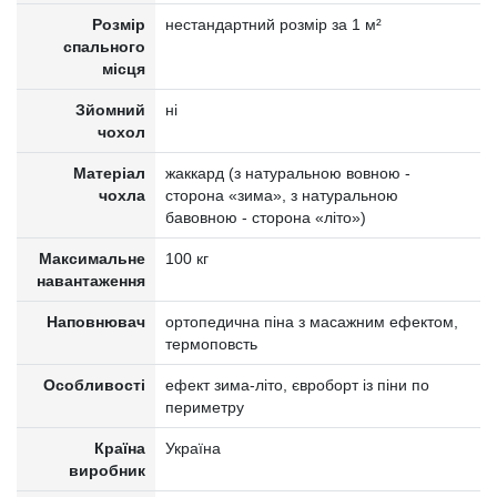
Розмір
нестандартний розмір за 1 м²
спального
місця
Зйомний
ні
чохол
Матеріал
жаккард (з натуральною вовною -
чохла
сторона «зима», з натуральною
бавовною - сторона «літо»)
Максимальне
100 кг
навантаження
Наповнювач
ортопедична піна з масажним ефектом,
термоповсть
Особливості
ефект зима-літо, євроборт із піни по
периметру
Країна
Україна
виробник