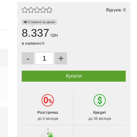
Відгуків: 0
Стежити за ціною
8.337
грн
в наявності
-
+
Розстрочка
Кредит
до 6 місяців
до 36 місяців
і