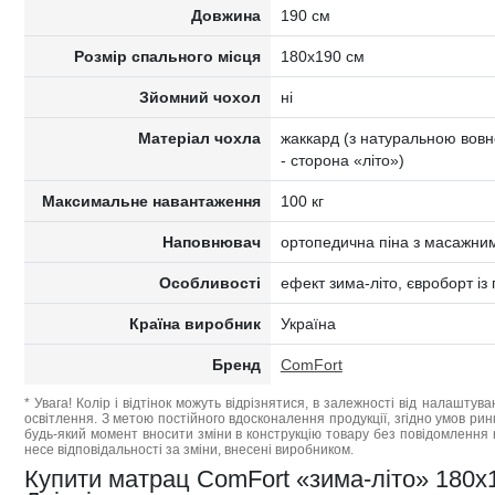
Довжина
190 см
Розмір спального місця
180x190 см
Зйомний чохол
ні
Матеріал чохла
жаккард (з натуральною вов
- сторона «літо»)
Максимальне навантаження
100 кг
Наповнювач
ортопедична піна з масажни
Особливості
ефект зима-літо, євроборт із
Країна виробник
Україна
Бренд
ComFort
* Увага! Колір і відтінок можуть відрізнятися, в залежності від налаштува
освітлення. З метою постійного вдосконалення продукції, згідно умов ри
будь-який момент вносити зміни в конструкцію товару без повідомлення 
несе відповідальності за зміни, внесені виробником.
Купити матрац ComFort «зима-літо» 180x19