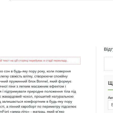
Від
 текст на цій сторінці перебуває в стадії перекладу.
о сон в будь-яку пору року, коли поверхня
 легку свіжість влітку, створюючи спокійну
сичний пружинний блок Bonnel, який формує
Щ
ичної піни з легким масажним ефектом і
 і підтримувати природне положення тіла під
нує жакардовий чохол, прошитий натуральною
Ав
ац залишається комфортним в будь-яку пору
сті, а пінний євроборт по периметру підсилює
Fort «зима-літо» - матрац, який м'яко