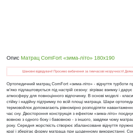
Опис
Матрац ComFort «зима-літо» 180x190
Шановні відвідувачі! Просимо вибачення за тимчасові незручності! Деякий
Ортопедичний матрац ComFort «зима-літо» - відчуття турботи пр
м'яко підлаштовується під настрій сезону: зігріває взимку і дарує
атмосферу для повноцінного відпочинку. В основі моделі - кла
стійку і надійну підтримку по всій площі матраца. Шари ортопед
термовойлок допомагають рівномірно розподіляти навантаження
час сну. Двостороння конструкція з ефектом «зима-літо» поєд
вовною з одного боку і бавовною - з іншого, завдяки чому матр
року. Середня жорсткість створює збалансоване відчуття пружно
краї і зберігає форму матраца при щоденному використанні. Com