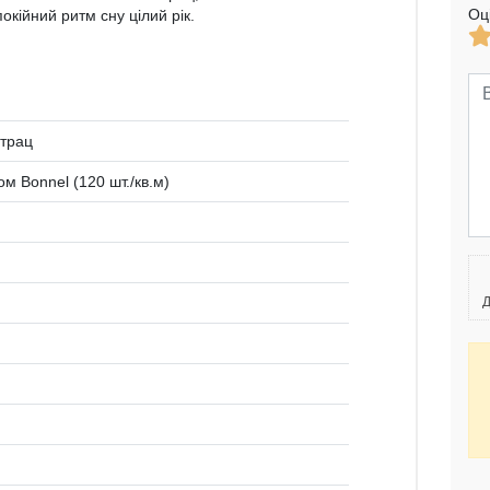
Оц
окійний ритм сну цілий рік.
трац
м Bonnel (120 шт./кв.м)
Д