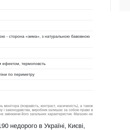
ною - сторона «зима», з натуральною бавовною
м ефектом, термоповсть
 піни по периметру
нь монітора (яскравість, контраст, насиченість), а також
нку і законодавства, виробник залишає за собою право в
не змінюючи його загальних характеристик. Магазин не
0 недорого в Україні, Києві,