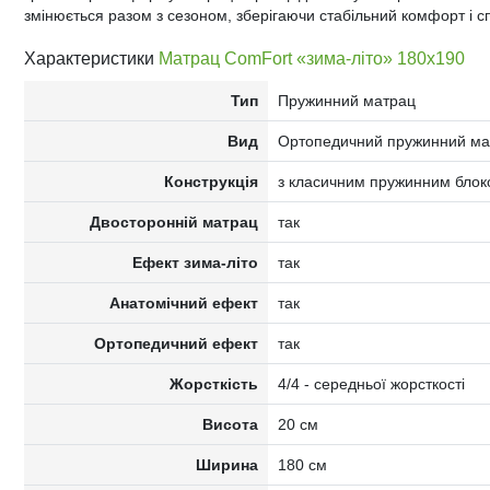
змінюється разом з сезоном, зберігаючи стабільний комфорт і сп
Характеристики
Матрац ComFort «зима-літо» 180x190
Тип
Пружинний матрац
Вид
Ортопедичний пружинний ма
Конструкція
з класичним пружинним блоко
Двосторонній матрац
так
Ефект зима-літо
так
Анатомічний ефект
так
Ортопедичний ефект
так
Жорсткість
4/4 - середньої жорсткості
Висота
20 см
Ширина
180 см