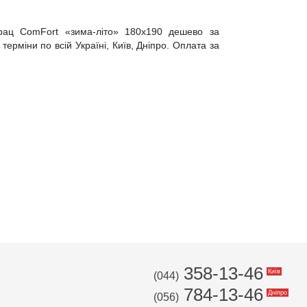
трац ComFort «зима-літо» 180x190 дешево за
ерміни по всій Україні, Київ, Дніпро. Оплата за
358-13-46
Київ
(044)
784-13-46
Дніпро
(056)