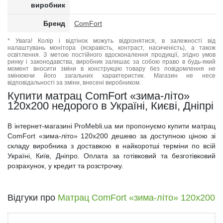
виробник
Бренд
ComFort
* Увага! Колір і відтінок можуть відрізнятися, в залежності від
налаштувань монітора (яскравість, контраст, насиченість), а також
освітлення. З метою постійного вдосконалення продукції, згідно умов
ринку і законодавства, виробник залишає за собою право в будь-який
момент вносити зміни в конструкцію товару без повідомлення не
змінюючи його загальних характеристик. Магазин не несе
відповідальності за зміни, внесені виробником.
Купити матрац ComFort «зима-літо»
120x200 недорого в Україні, Києві, Дніпрі
В інтернет-магазині ProMebli.ua ми пропонуємо купити матрац
ComFort «зима-літо» 120x200 дешево за доступною ціною зі
складу виробника з доставкою в найкоротші терміни по всій
Україні, Київ, Дніпро. Оплата за готівковий та безготівковий
розрахунок, у кредит та розстрочку.
Відгуки про
Матрац ComFort «зима-літо» 120x200