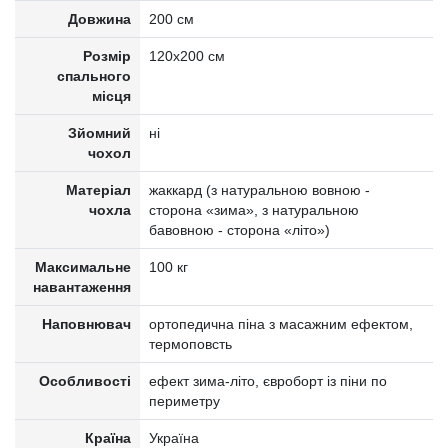
Довжина
200 см
Розмір
120x200 см
спального
місця
Зйомний
ні
чохол
Матеріал
жаккард (з натуральною вовною -
чохла
сторона «зима», з натуральною
бавовною - сторона «літо»)
Максимальне
100 кг
навантаження
Наповнювач
ортопедична піна з масажним ефектом,
термоповсть
Особливості
ефект зима-літо, євроборт із піни по
периметру
Країна
Україна