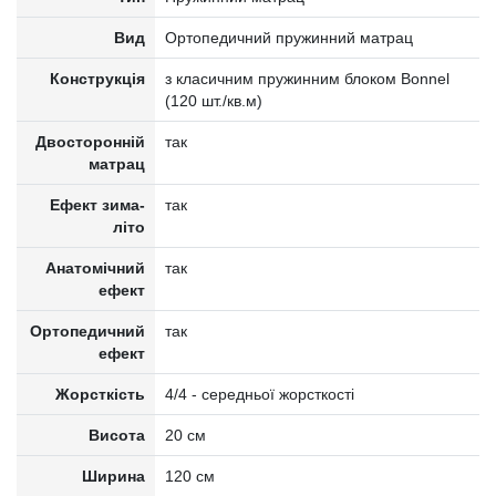
Вид
Ортопедичний пружинний матрац
Конструкція
з класичним пружинним блоком Bonnel
(120 шт./кв.м)
Двосторонній
так
матрац
Ефект зима-
так
літо
Анатомічний
так
ефект
Ортопедичний
так
ефект
Жорсткість
4/4 - середньої жорсткості
Висота
20 см
Ширина
120 см