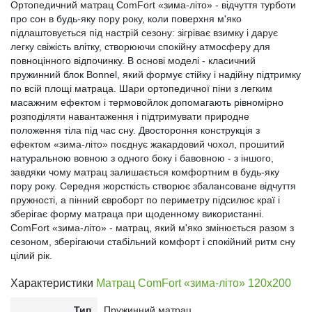
Ортопедичний матрац ComFort «зима-літо» - відчуття турботи
про сон в будь-яку пору року, коли поверхня м'яко
підлаштовується під настрій сезону: зігріває взимку і дарує
легку свіжість влітку, створюючи спокійну атмосферу для
повноцінного відпочинку. В основі моделі - класичний
пружинний блок Bonnel, який формує стійку і надійну підтримку
по всій площі матраца. Шари ортопедичної піни з легким
масажним ефектом і термовойлок допомагають рівномірно
розподіляти навантаження і підтримувати природне
положення тіла під час сну. Двостороння конструкція з
ефектом «зима-літо» поєднує жакардовий чохол, прошитий
натуральною вовною з одного боку і бавовною - з іншого,
завдяки чому матрац залишається комфортним в будь-яку
пору року. Середня жорсткість створює збалансоване відчуття
пружності, а пінний євроборт по периметру підсилює краї і
зберігає форму матраца при щоденному використанні.
ComFort «зима-літо» - матрац, який м'яко змінюється разом з
сезоном, зберігаючи стабільний комфорт і спокійний ритм сну
цілий рік.
Характеристики
Матрац ComFort «зима-літо» 120x200
Тип
Пружинний матрац