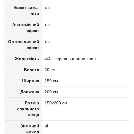
Ефект зима-
так
літо
Анатомічний
так
ефект
Ортопедичний
так
ефект
Жорсткість
4/4 - середньої жорсткості
Висота
20 см
Ширина
150 см
Довжина
200 см
Розмір
150x200 см
спального
місця
Зйомний
ні
чохол