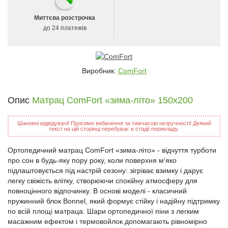
Миттєва розстрочка
до 24 платежів
Виробник:
ComFort
Опис
Матрац ComFort «зима-літо» 150x200
Шановні відвідувачі! Просимо вибачення за тимчасові незручності! Деякий
текст на цій сторінці перебуває в стадії перекладу.
Ортопедичний матрац ComFort «зима-літо» - відчуття турботи
про сон в будь-яку пору року, коли поверхня м'яко
підлаштовується під настрій сезону: зігріває взимку і дарує
легку свіжість влітку, створюючи спокійну атмосферу для
повноцінного відпочинку. В основі моделі - класичний
пружинний блок Bonnel, який формує стійку і надійну підтримку
по всій площі матраца. Шари ортопедичної піни з легким
масажним ефектом і термовойлок допомагають рівномірно