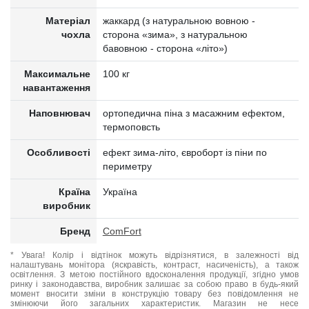
Матеріал
жаккард (з натуральною вовною -
чохла
сторона «зима», з натуральною
бавовною - сторона «літо»)
Максимальне
100 кг
навантаження
Наповнювач
ортопедична піна з масажним ефектом,
термоповсть
Особливості
ефект зима-літо, євроборт із піни по
периметру
Країна
Україна
виробник
Бренд
ComFort
* Увага! Колір і відтінок можуть відрізнятися, в залежності від
налаштувань монітора (яскравість, контраст, насиченість), а також
освітлення. З метою постійного вдосконалення продукції, згідно умов
ринку і законодавства, виробник залишає за собою право в будь-який
момент вносити зміни в конструкцію товару без повідомлення не
змінюючи його загальних характеристик. Магазин не несе