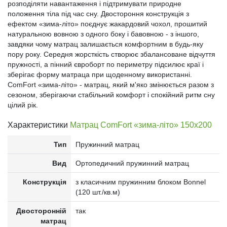
розподіляти навантаження і підтримувати природне
положення тіла під час сну. Двостороння конструкція з
ефектом «зима-літо» поєднує жакардовий чохол, прошитий
натуральною вовною з одного боку і бавовною - з іншого,
завдяки чому матрац залишається комфортним в будь-яку
пору року. Середня жорсткість створює збалансоване відчуття
пружності, а пінний євроборт по периметру підсилює краї і
зберігає форму матраца при щоденному використанні.
ComFort «зима-літо» - матрац, який м'яко змінюється разом з
сезоном, зберігаючи стабільний комфорт і спокійний ритм сну
цілий рік.
Характеристики
Матрац ComFort «зима-літо» 150x200
Тип
Пружинний матрац
Вид
Ортопедичний пружинний матрац
Конструкція
з класичним пружинним блоком Bonnel
(120 шт./кв.м)
Двосторонній
так
матрац