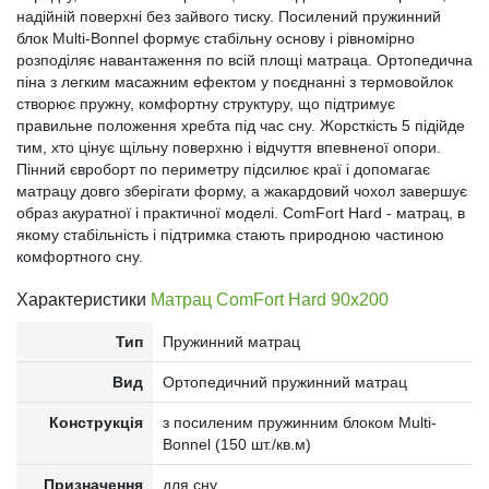
надійній поверхні без зайвого тиску. Посилений пружинний
блок Multi-Bonnel формує стабільну основу і рівномірно
розподіляє навантаження по всій площі матраца. Ортопедична
піна з легким масажним ефектом у поєднанні з термовойлок
створює пружну, комфортну структуру, що підтримує
правильне положення хребта під час сну. Жорсткість 5 підійде
тим, хто цінує щільну поверхню і відчуття впевненої опори.
Пінний євроборт по периметру підсилює краї і допомагає
матрацу довго зберігати форму, а жакардовий чохол завершує
образ акуратної і практичної моделі. ComFort Hard - матрац, в
якому стабільність і підтримка стають природною частиною
комфортного сну.
Характеристики
Матрац ComFort Hard 90x200
Тип
Пружинний матрац
Вид
Ортопедичний пружинний матрац
Конструкція
з посиленим пружинним блоком Multi-
Bonnel (150 шт./кв.м)
Призначення
для сну