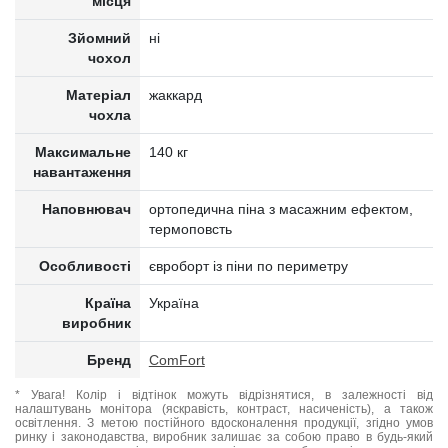
місця
Зйомний
ні
чохол
Матеріал
жаккард
чохла
Максимальне
140 кг
навантаження
Наповнювач
ортопедична піна з масажним ефектом,
термоповсть
Особливості
євроборт із піни по периметру
Країна
Україна
виробник
Бренд
ComFort
* Увага! Колір і відтінок можуть відрізнятися, в залежності від
налаштувань монітора (яскравість, контраст, насиченість), а також
освітлення. З метою постійного вдосконалення продукції, згідно умов
ринку і законодавства, виробник залишає за собою право в будь-який