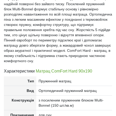
надійній поверхні без зайвого тиску. Посилений пружинний
блок Multi-Bonnel формує стабільну основу і рівномірно
розподіляє навантаження по всій площі матраца. Ортопедична
піна з легким масажним ефектом у поєднанні з термовойлок
створює пружну, комфортну структуру, що підтримує
правильне положення хребта під час сну. Жорсткість 5 підійде
тим, хто цінує щільну поверхню і відчуття впевненої опори.
Пінний євроборт по периметру підсилює краї і допомагає
матрацу довго зберігати форму, а жакардовий чохол завершує
образ акуратної і практичної моделі. ComFort Hard - матрац, в
якому стабільність і підтримка стають природною частиною
комфортного сну.
Характеристики
Матрац ComFort Hard 90x190
Тип
Пружинний матрац
Вид
Ортопедичний пружинний матрац
Конструкція
з посиленим пружинним блоком Multi-
Bonnel (150 шт./кв.м)
Призначення
для сну