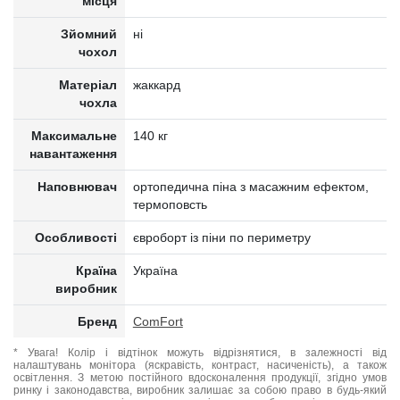
місця
Зйомний
ні
чохол
Матеріал
жаккард
чохла
Максимальне
140 кг
навантаження
Наповнювач
ортопедична піна з масажним ефектом,
термоповсть
Особливості
євроборт із піни по периметру
Країна
Україна
виробник
Бренд
ComFort
* Увага! Колір і відтінок можуть відрізнятися, в залежності від
налаштувань монітора (яскравість, контраст, насиченість), а також
освітлення. З метою постійного вдосконалення продукції, згідно умов
ринку і законодавства, виробник залишає за собою право в будь-який