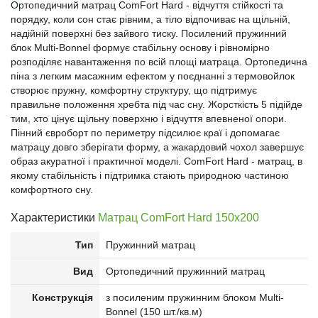
Ортопедичний матрац ComFort Hard - відчуття стійкості та
порядку, коли сон стає рівним, а тіло відпочиває на щільній,
надійній поверхні без зайвого тиску. Посилений пружинний
блок Multi-Bonnel формує стабільну основу і рівномірно
розподіляє навантаження по всій площі матраца. Ортопедична
піна з легким масажним ефектом у поєднанні з термовойлок
створює пружну, комфортну структуру, що підтримує
правильне положення хребта під час сну. Жорсткість 5 підійде
тим, хто цінує щільну поверхню і відчуття впевненої опори.
Пінний євроборт по периметру підсилює краї і допомагає
матрацу довго зберігати форму, а жакардовий чохол завершує
образ акуратної і практичної моделі. ComFort Hard - матрац, в
якому стабільність і підтримка стають природною частиною
комфортного сну.
Характеристики
Матрац ComFort Hard 150x200
Тип
Пружинний матрац
Вид
Ортопедичний пружинний матрац
Конструкція
з посиленим пружинним блоком Multi-
Bonnel (150 шт./кв.м)