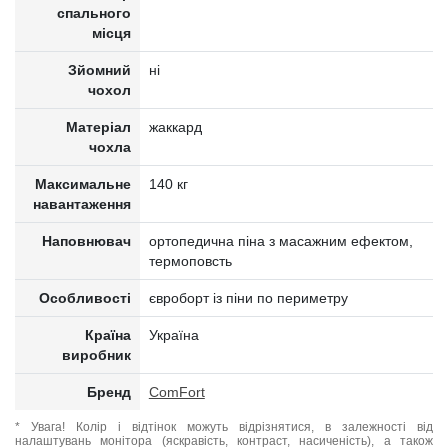
спального
місця
Зйомний
ні
чохол
Матеріал
жаккард
чохла
Максимальне
140 кг
навантаження
Наповнювач
ортопедична піна з масажним ефектом,
термоповсть
Особливості
євроборт із піни по периметру
Країна
Україна
виробник
Бренд
ComFort
* Увага! Колір і відтінок можуть відрізнятися, в залежності від
налаштувань монітора (яскравість, контраст, насиченість), а також