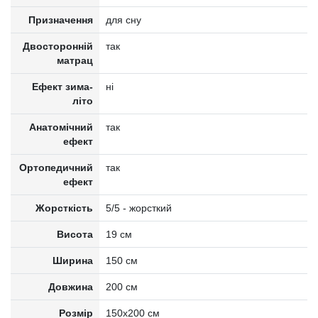
Призначення
для сну
Двосторонній
так
матрац
Ефект зима-
ні
літо
Анатомічний
так
ефект
Ортопедичний
так
ефект
Жорсткість
5/5 - жорсткий
Висота
19 см
Ширина
150 см
Довжина
200 см
Розмір
150x200 см