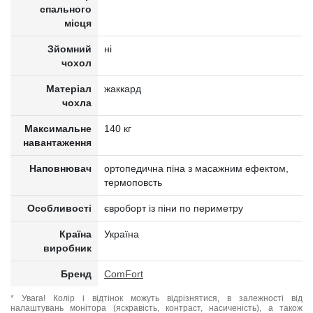
спального
місця
Зйомний
ні
чохол
Матеріал
жаккард
чохла
Максимальне
140 кг
навантаження
Наповнювач
ортопедична піна з масажним ефектом,
термоповсть
Особливості
євроборт із піни по периметру
Країна
Україна
виробник
Бренд
ComFort
* Увага! Колір і відтінок можуть відрізнятися, в залежності від
налаштувань монітора (яскравість, контраст, насиченість), а також