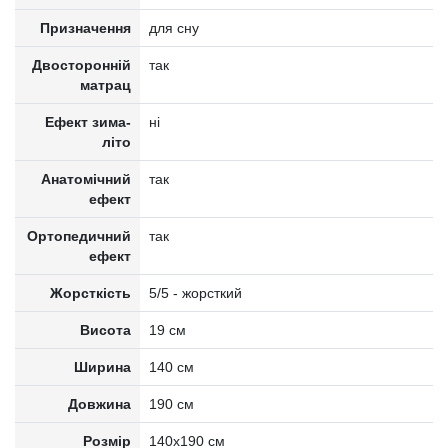
Призначення
для сну
Двосторонній
так
матрац
Ефект зима-
ні
літо
Анатомічний
так
ефект
Ортопедичний
так
ефект
Жорсткість
5/5 - жорсткий
Висота
19 см
Ширина
140 см
Довжина
190 см
Розмір
140x190 см