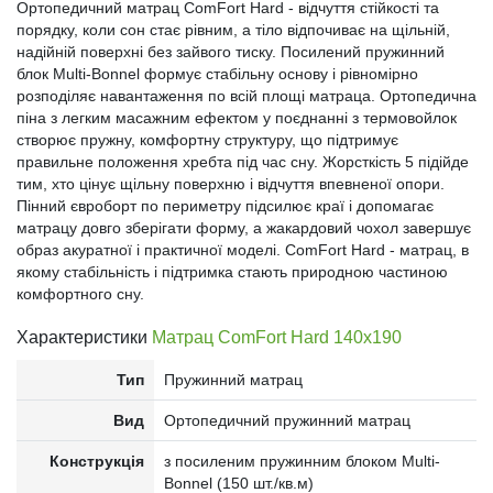
Ортопедичний матрац ComFort Hard - відчуття стійкості та
порядку, коли сон стає рівним, а тіло відпочиває на щільній,
надійній поверхні без зайвого тиску. Посилений пружинний
блок Multi-Bonnel формує стабільну основу і рівномірно
розподіляє навантаження по всій площі матраца. Ортопедична
піна з легким масажним ефектом у поєднанні з термовойлок
створює пружну, комфортну структуру, що підтримує
правильне положення хребта під час сну. Жорсткість 5 підійде
тим, хто цінує щільну поверхню і відчуття впевненої опори.
Пінний євроборт по периметру підсилює краї і допомагає
матрацу довго зберігати форму, а жакардовий чохол завершує
образ акуратної і практичної моделі. ComFort Hard - матрац, в
якому стабільність і підтримка стають природною частиною
комфортного сну.
Характеристики
Матрац ComFort Hard 140x190
Тип
Пружинний матрац
Вид
Ортопедичний пружинний матрац
Конструкція
з посиленим пружинним блоком Multi-
Bonnel (150 шт./кв.м)