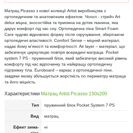
Матрац Picasso з нової колекції Artist виробництва з
ортопедичним та анатомічним ефектом. Чохол - стрейч Art
delux міцна, зносостійка та приємна на дотик тканина, яка
дарує комфорт під час сну. Ортопедична піна Smart Foam
Care чудово відновлює форму після скручування, зберігаючи
ортопедичні властивості. Comfort Sense – міцний матеріал,
надає йому м'якості та комфортності. Air layer – матеріал, що
забезпечує циркуляцію повітря всередині матраца. Pocket
system 7 PS - пружинний блок, який забезпечує високий рівень
комфорту під час відпочинку та найкращу ортопедичну
підтримку тіла. Euroboard – каркас з ортопедичної піни,
завдяки якому збільшується жорсткість по периметру матраца
та його міцність.
Характеристики
Матрац Artist Picasso 150x200
Тип
пружинний блок Pocket System 7 PS
Вид
матрац
Ефект зима-
ні