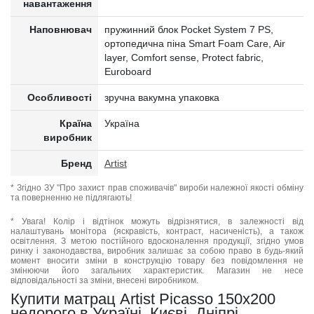
навантаження
Наповнювач
пружинний блок Pocket System 7 PS,
ортопедична піна Smart Foam Care, Air
layer, Comfort sense, Protect fabric,
Euroboard
Особливості
зручна вакумна упаковка
Країна
Україна
виробник
Бренд
Artist
* Згідно ЗУ "Про захист прав споживачів" вироби належної якості обміну
та поверненню не підлягають!
* Увага! Колір і відтінок можуть відрізнятися, в залежності від
налаштувань монітора (яскравість, контраст, насиченість), а також
освітлення. З метою постійного вдосконалення продукції, згідно умов
ринку і законодавства, виробник залишає за собою право в будь-який
момент вносити зміни в конструкцію товару без повідомлення не
змінюючи його загальних характеристик. Магазин не несе
відповідальності за зміни, внесені виробником.
Купити матрац Artist Picasso 150x200
недорого в Україні, Києві, Дніпрі