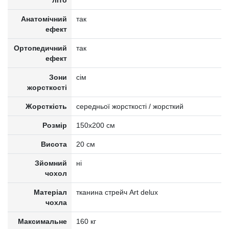
літо
Анатомічний
так
ефект
Ортопедичний
так
ефект
Зони
сім
жорсткості
Жорсткість
середньої жорсткості / жорсткий
Розмір
150x200 см
Висота
20 см
Зйомний
ні
чохол
Матеріал
тканина стрейч Art delux
чохла
Максимальне
160 кг