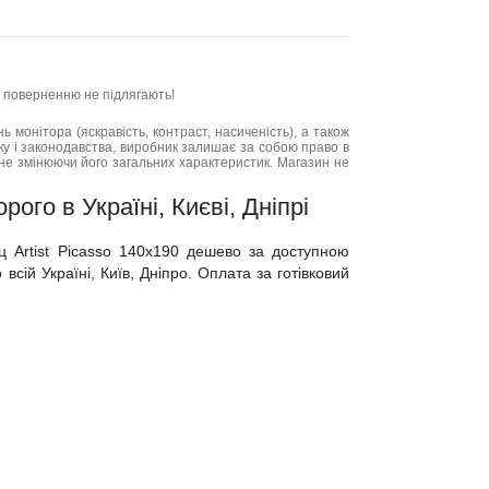
та поверненню не підлягають!
нь монітора (яскравість, контраст, насиченість), а також
нку і законодавства, виробник залишає за собою право в
не змінюючи його загальних характеристик. Магазин не
ого в Україні, Києві, Дніпрі
ц Artist Picasso 140x190 дешево за доступною
всій Україні, Київ, Дніпро. Оплата за готівковий