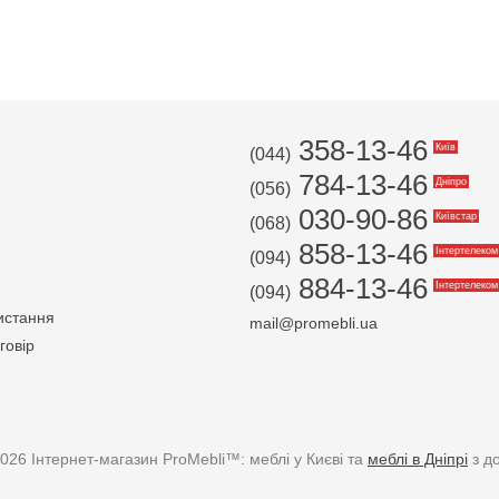
358-13-46
Київ
(044)
784-13-46
Дніпро
(056)
030-90-86
Київстар
(068)
858-13-46
Інтертелеком
(094)
884-13-46
Інтертелеком
(094)
истання
mail@promebli.ua
говір
026 Інтернет-магазин ProMebli™: меблі у Києві та
меблі в Дніпрі
з д