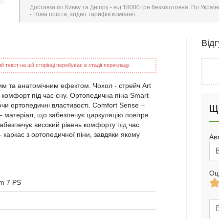
Доставка по Києву та Дніпру - від 18000 грн безкоштовна. По Україн
- Нова пошта, згідно тарифів компанії..
Від
 текст на цій сторінці перебуває в стадії перекладу.
ним та анатомічним ефектом. Чохол - стрейч Art
є комфорт під час сну. Ортопедична піна Smart
чи ортопедичні властивості. Comfort Sense –
Щ
 – матеріал, що забезпечує циркуляцію повітря
забезпечує високий рівень комфорту під час
 каркас з ортопедичної піни, завдяки якому
Ав
Оц
m 7 PS