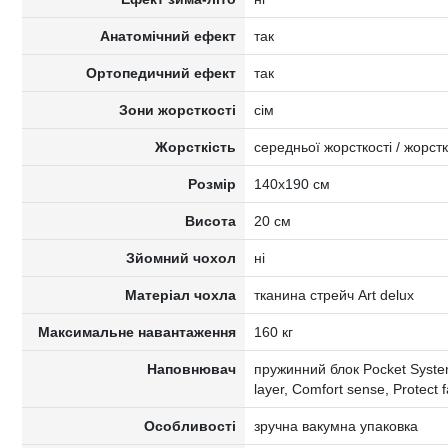
Анатомічний ефект
так
Ортопедичний ефект
так
Зони жорсткості
сім
Жорсткість
середньої жорсткості / жорст
Розмір
140x190 см
Висота
20 см
Зйомний чохол
ні
Матеріал чохла
тканина стрейч Art delux
Максимальне навантаження
160 кг
Наповнювач
пружинний блок Pocket Syste
layer, Comfort sense, Protect 
Особливості
зручна вакумна упаковка