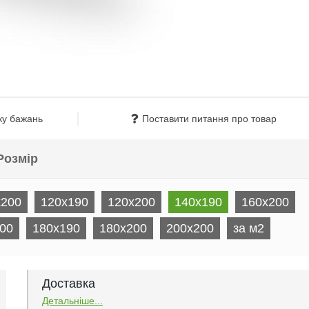
ку бажань
Поставити питання про товар
Розмір
x200
120x190
120x200
140x190
160x200
00
180x190
180x200
200x200
за м2
Доставка
Детальніше...