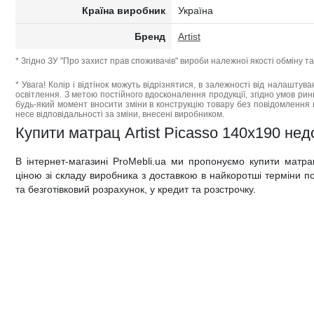
Країна виробник
Україна
Бренд
Artist
* Згідно ЗУ "Про захист прав споживачів" вироби належної якості обміну 
* Увага! Колір і відтінок можуть відрізнятися, в залежності від налаштува
освітлення. З метою постійного вдосконалення продукції, згідно умов ри
будь-який момент вносити зміни в конструкцію товару без повідомлення 
несе відповідальності за зміни, внесені виробником.
Купити матрац Artist Picasso 140x190 недор
В інтернет-магазині ProMebli.ua ми пропонуємо купити матра
ціною зі складу виробника з доставкою в найкоротші терміни по 
та безготівковий розрахунок, у кредит та розстрочку.