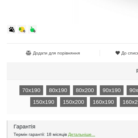
Додати для порівняння
До спис
70x190
80x190
80x200
90x190
90
150x190
150x200
160x190
160x2
Гарантія
Термін гарантії: 18 місяців
Детальніше...