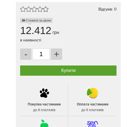
Відгуків: 0
Стежити за ціною
12.412
грн
в наявності
-
+
Покупка частинами
Оплата частинами
до 8 платежів
до 6 платежів