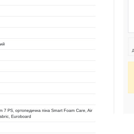
кий
Д
m 7 PS, ортопедична піна Smart Foam Care, Air
fabric, Euroboard