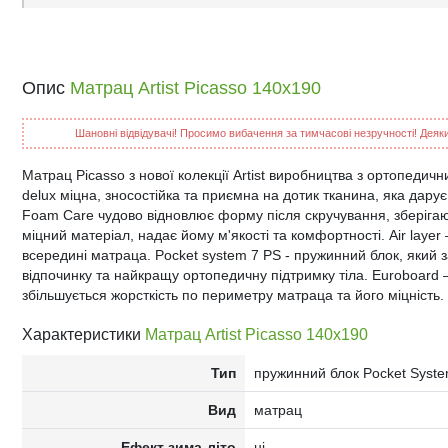
Опис
Матрац Artist Picasso 140x190
Шановні відвідувачі! Просимо вибачення за тимчасові незручності! Деякий
Матрац Picasso з нової колекції Artist виробництва з ортопедич
delux міцна, зносостійка та приємна на дотик тканина, яка дару
Foam Care чудово відновлює форму після скручування, зберігаю
міцний матеріал, надає йому м'якості та комфортності. Air layer
всередині матраца. Pocket system 7 PS - пружинний блок, який 
відпочинку та найкращу ортопедичну підтримку тіла. Euroboard –
збільшується жорсткість по периметру матраца та його міцність.
Характеристики
Матрац Artist Picasso 140x190
Тип
пружинний блок Pocket Syste
Вид
матрац
Ефект зима-літо
ні