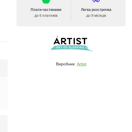
Плати частинами
Легка розстрочка
до 6 платежів
до 9 місяців
Виробник:
Artist