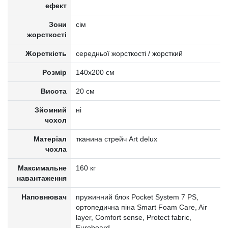
ефект
Зони
сім
жорсткості
Жорсткість
середньої жорсткості / жорсткий
Розмір
140x200 см
Висота
20 см
Зйомний
ні
чохол
Матеріал
тканина стрейч Art delux
чохла
Максимальне
160 кг
навантаження
Наповнювач
пружинний блок Pocket System 7 PS,
ортопедична піна Smart Foam Care, Air
layer, Comfort sense, Protect fabric,
Euroboard