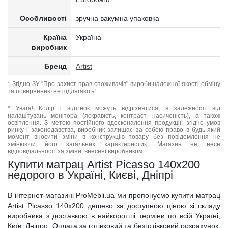
Особливості
зручна вакумна упаковка
Країна
Україна
виробник
Бренд
Artist
* Згідно ЗУ "Про захист прав споживачів" вироби належної якості обміну
та поверненню не підлягають!
* Увага! Колір і відтінок можуть відрізнятися, в залежності від
налаштувань монітора (яскравість, контраст, насиченість), а також
освітлення. З метою постійного вдосконалення продукції, згідно умов
ринку і законодавства, виробник залишає за собою право в будь-який
момент вносити зміни в конструкцію товару без повідомлення не
змінюючи його загальних характеристик. Магазин не несе
відповідальності за зміни, внесені виробником.
Купити матрац Artist Picasso 140x200
недорого в Україні, Києві, Дніпрі
В інтернет-магазині ProMebli.ua ми пропонуємо купити матрац
Artist Picasso 140x200 дешево за доступною ціною зі складу
виробника з доставкою в найкоротші терміни по всій Україні,
Київ, Дніпро. Оплата за готівковий та безготівковий розрахунок,