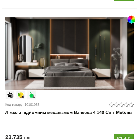
Код товару: 10101053
Ліжко з підйомним механізмом Ванесса 4 140 Світ Меблів
23.735
грн
КУПИТИ