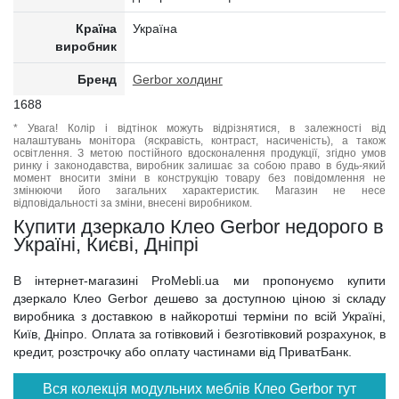
Країна
Україна
виробник
Бренд
Gerbor холдинг
1688
* Увага! Колір і відтінок можуть відрізнятися, в залежності від
налаштувань монітора (яскравість, контраст, насиченість), а також
освітлення. З метою постійного вдосконалення продукції, згідно умов
ринку і законодавства, виробник залишає за собою право в будь-який
момент вносити зміни в конструкцію товару без повідомлення не
змінюючи його загальних характеристик. Магазин не несе
відповідальності за зміни, внесені виробником.
Купити дзеркало Клео Gerbor недорого в
Україні, Києві, Дніпрі
В інтернет-магазині ProMebli.ua ми пропонуємо купити
дзеркало Клео Gerbor дешево за доступною ціною зі складу
виробника з доставкою в найкоротші терміни по всій Україні,
Київ, Дніпро. Оплата за готівковий і безготівковий розрахунок, в
кредит, розстрочку або оплату частинами від ПриватБанк.
Вся колекція модульних меблів Клео Gerbor тут