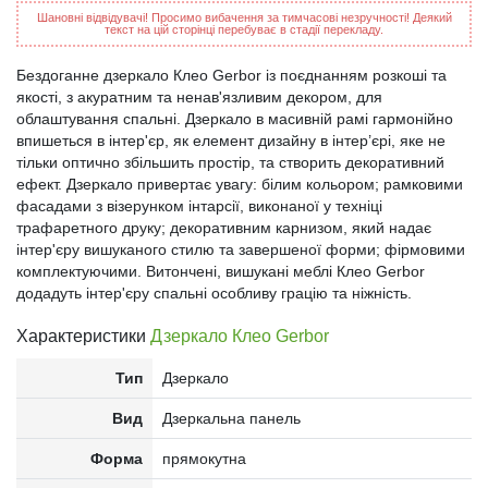
Шановні відвідувачі! Просимо вибачення за тимчасові незручності! Деякий
текст на цій сторінці перебуває в стадії перекладу.
Бездоганне дзеркало Клео Gerbor із поєднанням розкоші та
якості, з акуратним та ненав'язливим декором, для
облаштування спальні. Дзеркало в масивній рамі гармонійно
впишеться в інтер'єр, як елемент дизайну в інтер’єрі, яке не
тільки оптично збільшить простір, та створить декоративний
ефект. Дзеркало привертає увагу: білим кольором; рамковими
фасадами з візерунком інтарсії, виконаної у техніці
трафаретного друку; декоративним карнизом, який надає
інтер'єру вишуканого стилю та завершеної форми; фірмовими
комплектуючими. Витончені, вишукані меблі Клео Gerbor
додадуть інтер'єру спальні особливу грацію та ніжність.
Характеристики
Дзеркало Клео Gerbor
Тип
Дзеркало
Вид
Дзеркальна панель
Форма
прямокутна