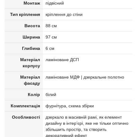
Монтаж
підвісний
Тип кріплення
кріплення до стіни
Висота
88 см
Ширина
97 см
Глибина
6 см
Матеріал
ламіноване ДСП
корпусу
Матеріал
ламіноване МДФ | дзеркальне полотно
фасаду
Колір
білий
Комплектація
фурнітура, схема збірки
Особливості
дзеркало в масивній рамі, як елемент
дизайну в інтер’єрі, яке не тільки оптично
збільшить простір, та створить
декоративний ефект