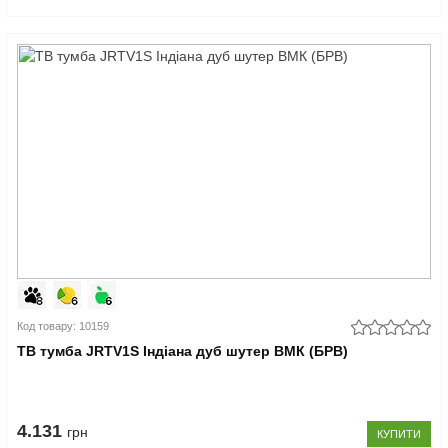
Код товару: 10159
ТВ тумба JRTV1S Індіана дуб шутер ВМК (БРВ)
4.131
грн
КУПИТИ