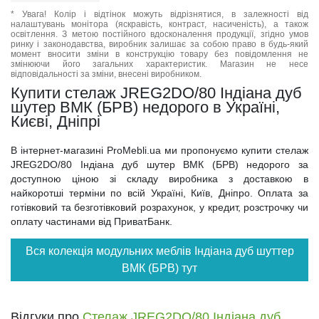
* Увага! Колір і відтінок можуть відрізнятися, в залежності від
налаштувань монітора (яскравість, контраст, насиченість), а також
освітлення. З метою постійного вдосконалення продукції, згідно умов
ринку і законодавства, виробник залишає за собою право в будь-який
момент вносити зміни в конструкцію товару без повідомлення не
змінюючи його загальних характеристик. Магазин не несе
відповідальності за зміни, внесені виробником.
Купити стелаж JREG2DO/80 Індіана дуб
шутер ВМК (БРВ) недорого в Україні,
Києві, Дніпрі
В інтернет-магазині ProMebli.ua ми пропонуємо купити стелаж
JREG2DO/80 Індіана дуб шутер ВМК (БРВ) недорого за
доступною ціною зі складу виробника з доставкою в
найкоротші терміни по всій Україні, Київ, Дніпро. Оплата за
готівковий та безготівковий розрахунок, у кредит, розстрочку чи
оплату частинами від ПриватБанк.
Вся колекція модульних меблів Індіана дуб шуттер
ВМК (БРВ) тут
Відгуки про
Стелаж JREG2DO/80 Індіана дуб