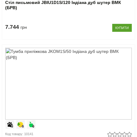
Стіл письмовий JBIU1D1S/120 Індіана дуб шутер ВМК
(БРВ)
7.744
грн
КУПИТИ
Код товару: 10141