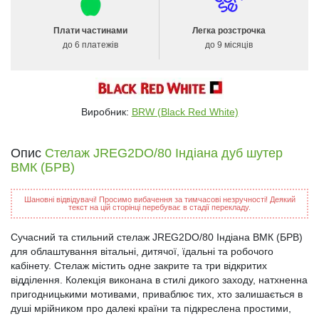
Плати частинами
Легка розстрочка
до 6 платежів
до 9 місяців
Виробник:
BRW (Black Red White)
Опис
Стелаж JREG2DO/80 Індіана дуб шутер
ВМК (БРВ)
Шановні відвідувачі! Просимо вибачення за тимчасові незручності! Деякий
текст на цій сторінці перебуває в стадії перекладу.
Сучасний та стильний стелаж JREG2DO/80 Індіана ВМК (БРВ)
для облаштування вітальні, дитячої, їдальні та робочого
кабінету. Стелаж містить одне закрите та три відкритих
відділення. Колекція виконана в стилі дикого заходу, натхненна
пригодницькими мотивами, приваблює тих, хто залишається в
душі мрійником про далекі країни та підкреслена простими,