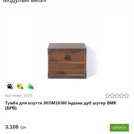
Модульні меблі
Код товару: 10140
Тумба для взуття JKOM1K/60 Індіана дуб шутер ВМК
(БРВ)
3.106
грн
КУПИТИ