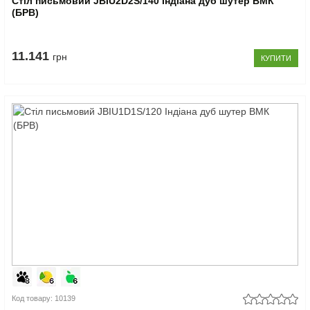
Стіл письмовий JBIU2D2S/140 Індіана дуб шутер ВМК
(БРВ)
11.141
грн
КУПИТИ
Код товару: 10139