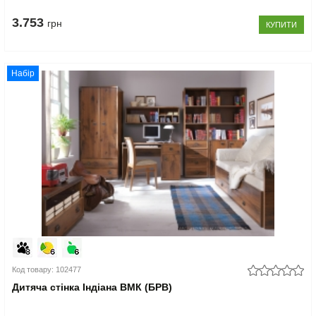
3.753
грн
КУПИТИ
Набір
Код товару: 102477
Дитяча стінка Індіана ВМК (БРВ)