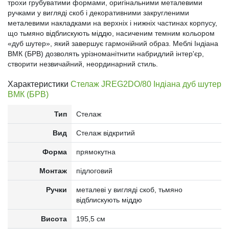
трохи грубуватими формами, оригінальними металевими
ручками у вигляді скоб і декоративними закругленими
металевими накладками на верхніх і нижніх частинах корпусу,
що тьмяно відблискують міддю, насиченим темним кольором
«дуб шутер», який завершує гармонійний образ. Меблі Індіана
ВМК (БРВ) дозволять урізноманітнити набридлий інтер'єр,
створити незвичайний, неординарний стиль.
Характеристики
Стелаж JREG2DO/80 Індіана дуб шутер
ВМК (БРВ)
Тип
Стелаж
Вид
Стелаж відкритий
Форма
прямокутна
Монтаж
підлоговий
Ручки
металеві у вигляді скоб, тьмяно
відблискують міддю
Висота
195,5 см