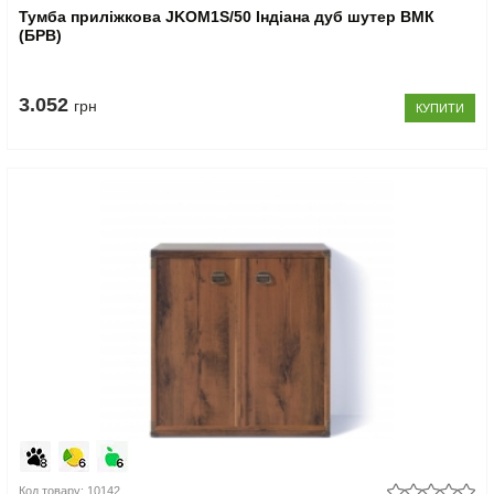
Тумба приліжкова JKOM1S/50 Індіана дуб шутер ВМК
(БРВ)
3.052
грн
КУПИТИ
Код товару: 10142