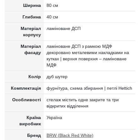
Ширина
80 см
Глибина
40 см
Матеріал
ламіноване ДСП
корпусу
Матеріал
ламіноване ДСП з рамкою МДФ
фасаду
декоровано металевими накладками на
кутках | верхня поверхня – ламіноване
МДФ
Колір
дуб шутер
Комплектація
фурнітура, схема збирання | петлі Hettich
Особливості
стелаж містить одне закрите та три
відкритих відділення
Країна
Україна
виробник
Бренд
BRW (Black Red White)