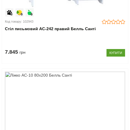
Код товару: 102943
Стіл письмовий АС-242 правий Белль Санті
7.845
грн
КУПИТИ