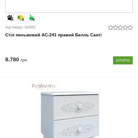
Код товару: 102942
Стіл письмовий АС-241 правий Белль Санті
8.780
грн
КУПИТИ