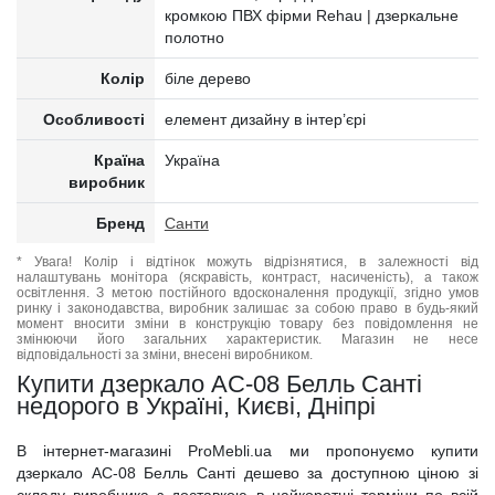
кромкою ПВХ фірми Rehau | дзеркальне
полотно
Колір
біле дерево
Особливості
елемент дизайну в інтер’єрі
Країна
Україна
виробник
Бренд
Санти
* Увага! Колір і відтінок можуть відрізнятися, в залежності від
налаштувань монітора (яскравість, контраст, насиченість), а також
освітлення. З метою постійного вдосконалення продукції, згідно умов
ринку і законодавства, виробник залишає за собою право в будь-який
момент вносити зміни в конструкцію товару без повідомлення не
змінюючи його загальних характеристик. Магазин не несе
відповідальності за зміни, внесені виробником.
Купити дзеркало АС-08 Белль Санті
недорого в Україні, Києві, Дніпрі
В інтернет-магазині ProMebli.ua ми пропонуємо купити
дзеркало АС-08 Белль Санті дешево за доступною ціною зі