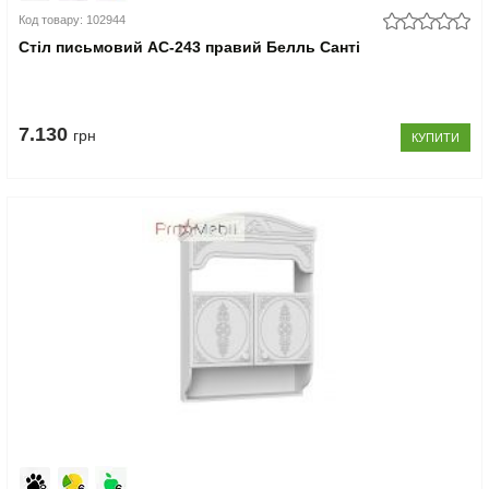
Код товару: 102944
Стіл письмовий АС-243 правий Белль Санті
7.130
грн
КУПИТИ