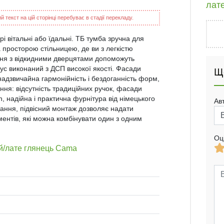
лат
 текст на цій сторінці перебуває в стадії перекладу.
рі вітальні або їдальні. ТБ тумба зручна для
 просторою стільницею, де ви з легкістю
лення з відкидними дверцятами допоможуть
пус виконаний з ДСП високої якості. Фасади
Щ
адзвичайна гармонійність і бездоганність форм,
ня: відсутність традиційних ручок, фасади
, надійна і практична фурнітура від німецького
Ав
ання, підвісний монтаж дозволяє надати
ментів, які можна комбінувати один з одним
Оц
ий/лате глянець Cama