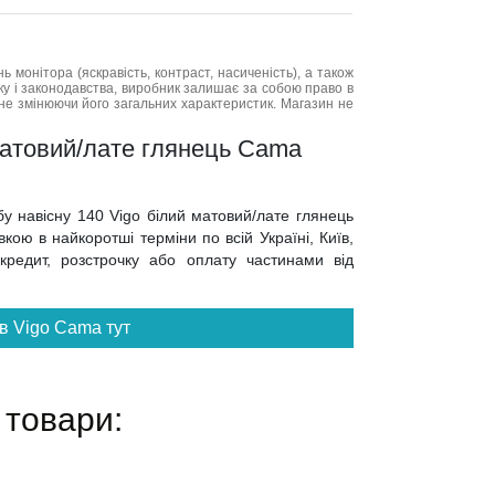
нь монітора (яскравість, контраст, насиченість), а також
нку і законодавства, виробник залишає за собою право в
не змінюючи його загальних характеристик. Магазин не
матовий/лате глянець Cama
бу навісну 140 Vigo білий матовий/лате глянець
ою в найкоротші терміни по всій Україні, Київ,
 кредит, розстрочку або оплату частинами від
в Vigo Cama тут
 товари: