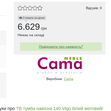
Відгуків: 0
Стежити за ціною
6.629
грн
Немає на складі
Повідомити про наявність?
Виробник:
Cama
і
гуки про
ТВ тумба навісна 140 Vigo білий матовий/