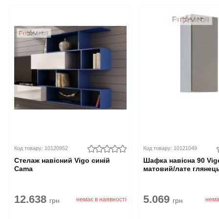
Код товару: 10120952
Код товару: 10121049
Стелаж навісний Vigo синій
Шафка навісна 90 Vig
Cama
матовий/лате глянец
12.638
5.069
немає в наявності
нема
грн
грн