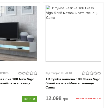
0121025
Код товару: 10120984
навісна 180 New Vigo
ТВ тумба навісна 180 Glass Vigo
овий/лате глянець
білий матовий/лате глянець
Cama
12.098
немає в наявності
н
грн
КУПИТИ