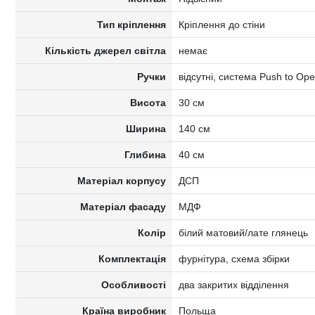
Тип кріплення
Кріплення до стіни
Кількість джерел світла
немає
Ручки
відсутні, система Push to Op
Висота
30 см
Ширина
140 см
Глибина
40 см
Матеріал корпусу
ДСП
Матеріал фасаду
МДФ
Колір
білий матовий/лате глянець
Комплектація
фурнітура, схема збірки
Особливості
два закритих відділення
Країна виробник
Польща