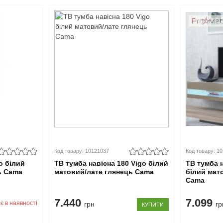
Код товару: 10121037
Код товару: 1
o білий
ТВ тумба навісна 180 Vigo білий
ТВ тумба 
ь Cama
матовий/лате глянець Cama
білий мат
Cama
7.440
7.099
є в наявності
грн
гр
КУПИТИ