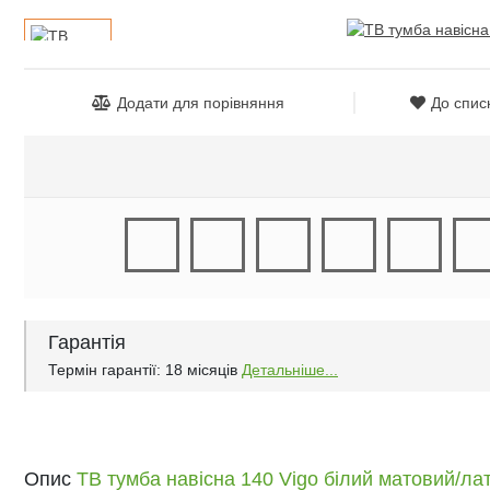
Дитячі крісла та стільці
Високоглянцеві тумби для ванної кімнати
Душові піддони
Тумби офісні під техніку
Дитячі стільчики
Тумби для ванної під дерево
Унітази
Додати для порівняння
До спис
Дитячі матраци
Класичні тумби у ванну
Аксесуари для ванної та туалету
Душові гарнітури
Гарантія
Термін гарантії: 18 місяців
Детальніше...
Опис
ТВ тумба навісна 140 Vigo білий матовий/л