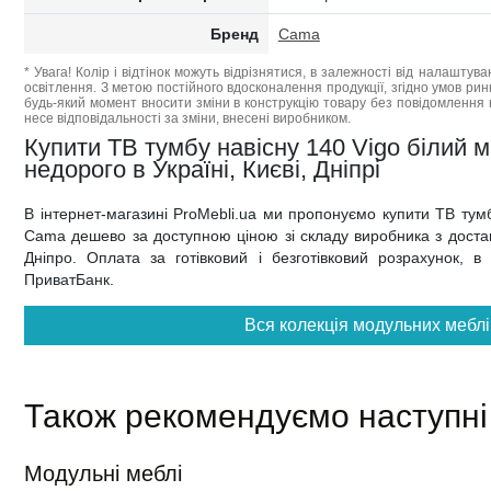
Бренд
Cama
* Увага! Колір і відтінок можуть відрізнятися, в залежності від налаштува
освітлення. З метою постійного вдосконалення продукції, згідно умов ри
будь-який момент вносити зміни в конструкцію товару без повідомлення 
несе відповідальності за зміни, внесені виробником.
Купити ТВ тумбу навісну 140 Vigo білий 
недорого в Україні, Києві, Дніпрі
В інтернет-магазині ProMebli.ua ми пропонуємо купити ТВ тум
Cama дешево за доступною ціною зі складу виробника з доставк
Дніпро. Оплата за готівковий і безготівковий розрахунок, в
ПриватБанк.
Вся колекція модульних меблі
Також рекомендуємо наступні
Модульні меблі