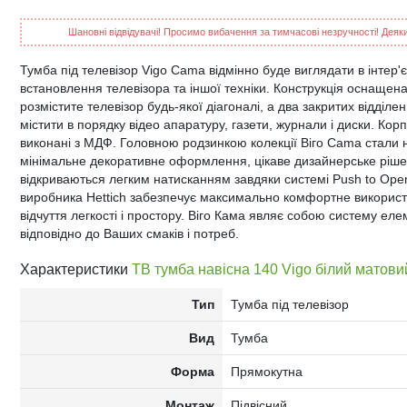
Шановні відвідувачі! Просимо вибачення за тимчасові незручності! Деякий
Тумба під телевізор Vigo Cama відмінно буде виглядати в інтер'є
встановлення телевізора та іншої техніки. Конструкція оснащена
розмістите телевізор будь-якої діагоналі, а два закритих відді
містити в порядку відео апаратуру, газети, журнали і диски. Кор
виконані з МДФ. Головною родзинкою колекції Віго Cama стали н
мінімальне декоративне оформлення, цікаве дизайнерське рішен
відкриваються легким натисканням завдяки системі Push to Open
виробника Hettich забезпечує максимально комфортне використ
відчуття легкості і простору. Віго Кама являє собою систему еле
відповідно до Ваших смаків і потреб.
Характеристики
ТВ тумба навісна 140 Vigo білий матов
Тип
Тумба під телевізор
Вид
Тумба
Форма
Прямокутна
Монтаж
Підвісний