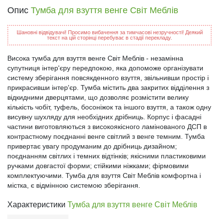
Опис
Тумба для взуття венге Світ Меблів
Шановні відвідувачі! Просимо вибачення за тимчасові незручності! Деякий
текст на цій сторінці перебуває в стадії перекладу.
Висока тумба для взуття венге Світ Меблів - незамінна
супутниця інтер'єру передпокою, яка допоможе організувати
систему зберігання повсякденного взуття, звільнивши простір і
прикрасивши інтер'єр. Тумба містить два закритих відділення з
відкидними дверцятами, що дозволяє розмістити велику
кількість чобіт, туфель, босоніжок та іншого взуття, а також одну
висувну шухляду для необхідних дрібниць. Корпус і фасадні
частини виготовляються з високоякісного ламінованого ДСП в
контрастному поєднанні венге світлий з венге темним. Тумба
привертає увагу продуманим до дрібниць дизайном;
поєднанням світлих і темних відтінків; якісними пластиковими
ручками довгастої форми; стійкими ніжками; фірмовими
комплектуючими. Тумба для взуття Світ Меблів комфортна і
містка, є відмінною системою зберігання.
Характеристики
Тумба для взуття венге Світ Меблів