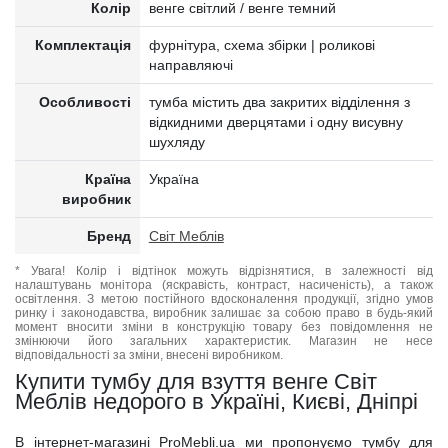
Колір
венге світлий / венге темний
Комплектація
фурнітура, схема збірки | роликові
направляючі
Особливості
тумба містить два закритих відділення з
відкидними дверцятами і одну висувну
шухляду
Країна
Україна
виробник
Бренд
Світ Меблів
* Увага! Колір і відтінок можуть відрізнятися, в залежності від
налаштувань монітора (яскравість, контраст, насиченість), а також
освітлення. З метою постійного вдосконалення продукції, згідно умов
ринку і законодавства, виробник залишає за собою право в будь-який
момент вносити зміни в конструкцію товару без повідомлення не
змінюючи його загальних характеристик. Магазин не несе
відповідальності за зміни, внесені виробником.
Купити тумбу для взуття венге Світ
Меблів недорого в Україні, Києві, Дніпрі
В інтернет-магазині ProMebli.ua ми пропонуємо тумбу для