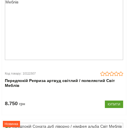
Код товару: 10111507
Передпокій Реприза артвуд світлий / попелястий Світ
Меблів
8.750
грн
КУПИТИ
Новинка