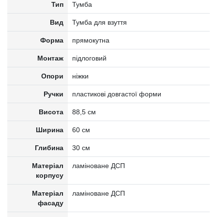
Тип
Тумба
Вид
Тумба для взуття
Форма
прямокутна
Монтаж
підлоговий
Опори
ніжки
Ручки
пластикові довгастої форми
Висота
88,5 см
Ширина
60 см
Глибина
30 см
Матеріал
ламіноване ДСП
корпусу
Матеріал
ламіноване ДСП
фасаду