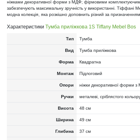
ніжками декоративної форми з МДФ; фірмовими комплектуючими
забезпечують максимальну зручність у використанні. Тіффані Ме
модна колекція, яка розкішно доповнить різний за призначенням 
Характеристики
Тумба приліжкова 1S Tiffany Mebel Bos
Тип
Тумба
Вид
Тумба приліжкова
Форма
Квадратна
Монтаж
Підлоговий
Опори
ніжки декоративної форми з
Ручки
металеві, сріблястого кольор
Висота
48 см
Ширина
49 см
Глибина
37 см