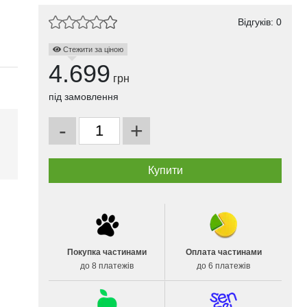
Відгуків: 0
Стежити за ціною
4.699
грн
під замовлення
-
+
і
Покупка частинами
Оплата частинами
до 8 платежів
до 6 платежів