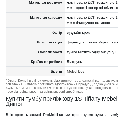
Матеріал корпусу
ламіноване ДСП товщиною 1
мм, торцеві поверхні облиць
Матеріал фасаду
ламіноване ДСП товщиною 1
мм з блискучою патиною
Колір
вудлайн крем
Комплектація
фурнітура, схема збірки | ку
Особливості
тумба містить одну висувну ш
Країна виробник
Білорусь
Бренд
Mebel Bos
* Увага! Колір і відтінок можуть відрізнятися, в залежності від налаштува
освітлення. З метою постійного вдосконалення продукції, згідно умов ри
будь-який момент вносити зміни в конструкцію товару без повідомлення 
несе відповідальності за зміни, внесені виробником.
Купити тумбу приліжкову 1S Tiffany Mebel 
Дніпрі
В інтернет-магазині ProMebli.ua ми пропонуємо купити тумб