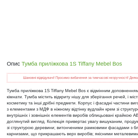
Опис
Тумба приліжкова 1S Tiffany Mebel Bos
Шановні відвідувачі! Просимо вибачення за тимчасові незручності! Деякий
Тумба приліжкова 1S Tiffany Mebel Bos є відмінним доповненням
кімнати. Тумба містить відкриту нішу для зберігання речей, і міс
косметику та інші дрібні предмети. Корпус і фасадні частини в
з елементами з МДФ в ніжному відтінку вудлайн крем зі структуро
внутрішніх і зовнішніх елементів виробів облицьовані крайкою 
доглянутий вигляд. Колекція привертає увагу вишуканим, проду
зі структурою деревини; витонченими рамковими фасадами з 
карнизами, що прикрашають верх виробів; якісними металевими