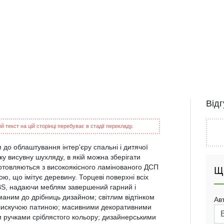
Від
 текст на цій сторінці перебуває в стадії перекладу.
 до облаштування інтер'єру спальні і дитячої
тку висувну шухляду, в якій можна зберігати
иготовляються з високоякісного ламінованого ДСП
Щ
ю, що імітує деревину. Торцеві поверхні всіх
ABS, надаючи меблям завершений гарний і
маним до дрібниць дизайном; світлим відтінком
Ав
блискучою патиною; масивними декоративними
 ручками сріблястого кольору; дизайнерськими