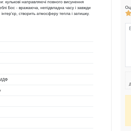
: кулькові направляючі повного висунення
Оц
блі Бос - вражаюча, непідвладна часу і завжди
інтер'єр, створить атмосферу тепла і затишку.
 МДФ
Д
у