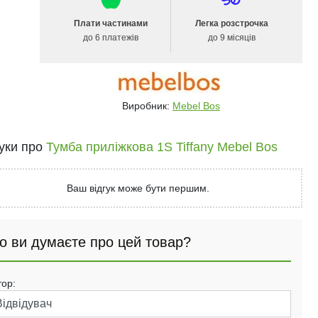
Плати частинами
Легка розстрочка
до 6 платежів
до 9 місяців
Виробник:
Mebel Bos
гуки про
Тумба приліжкова 1S Tiffany Mebel Bos
Ваш відгук може бути першим.
о ви думаєте про цей товар?
тор: