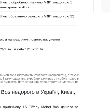
6 мм c обробною планкою МДФ товщиною З
овані крайкою ABS
8 мм обрамлено рамкою з МДФ товщиною 22
лькові направляючі повного висунення
ухляду та відкриту поличку
нь монітора (яскравість, контраст, насиченість), а також
нку і законодавства, виробник залишає за собою право в
не змінюючи його загальних характеристик. Магазин не
Bos недорого в Україні, Києві,
у приліжкову 1S Tiffany Mebel Bos дешево за