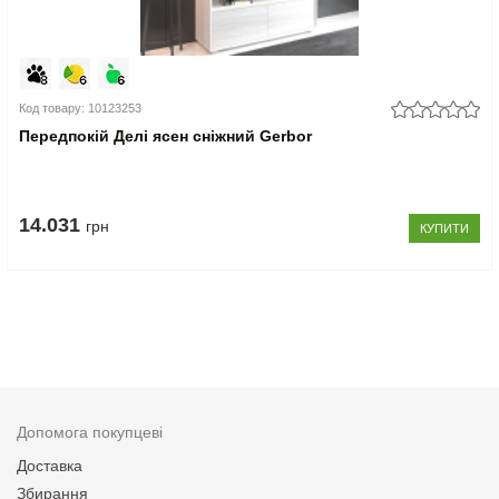
Код товару: 10123253
Передпокій Делі ясен сніжний Gerbor
14.031
грн
КУПИТИ
Допомога покупцеві
Доставка
Збирання