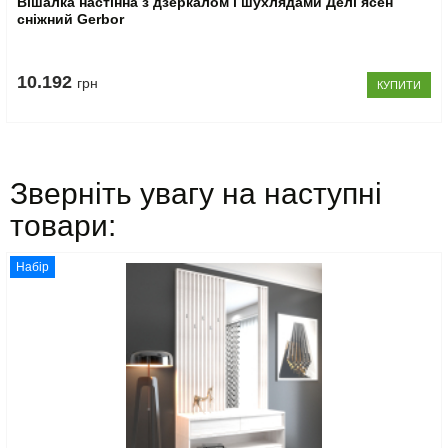
Вішалка настінна з дзеркалом і шухлядами Делі ясен
сніжний Gerbor
10.192
грн
КУПИТИ
Зверніть увагу на наступні
товари:
Набір