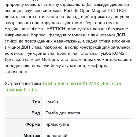
природну свіжість і стильну стриманість. Дві відкидні дверцята
оснащені зручною системою Push to Open Magnet HETTICH -
досить легкого натискання на фасад, щоб отримати доступ до
внутрішнього простору для акуратного зберігання взуття.
Надійні навісні петлі HETTICH гарантують плавне і безшумне
відкривання. Корпус і фасад виготовлені з ламінованої ДСП,
стійкої до повсякденних навантажень, а задня стінка виконана
з міцної ДВП 3 мм, підібраної в колір конструкції для загальної
естетики. Функціональна, практична і стильна, тумба KOM2K
Делі ясен сніжний Gerbor стане незамінним елементом вашого
передпокою, додаючи йому акуратності, комфорту і
закінченості.
Характеристики
Тумба для взуття KOM2K Делі ясен
сніжний Gerbor
Тип
Тумба
Вид
Тумба для взуття
Форма
прямокутна
Монтаж
підлоговий