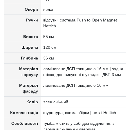
Опори
ніжки
Ручки
відсутні, система Push to Open Magnet
Hettich
Висота
55 см
Ширина
120 см
Глибина
36 см
Матеріал
ламіноване ДСП товщиною 16 мм | задня
корпусу
стінка, дно висувної шухляди - ДВП 3 мм
Матеріал
ламіноване ДСП товщиною 16 мм
фасаду
Колір
ясен сніжний
Комплектація
фурнітура, схема збірки | петлі Hettich
Особливості
тумба містить у собі два відділення, з
двома відкидними дверима