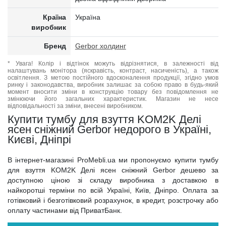
Країна
Україна
виробник
Бренд
Gerbor холдинг
* Увага! Колір і відтінок можуть відрізнятися, в залежності від
налаштувань монітора (яскравість, контраст, насиченість), а також
освітлення. З метою постійного вдосконалення продукції, згідно умов
ринку і законодавства, виробник залишає за собою право в будь-який
момент вносити зміни в конструкцію товару без повідомлення не
змінюючи його загальних характеристик. Магазин не несе
відповідальності за зміни, внесені виробником.
Купити тумбу для взуття KOM2K Делі
ясен сніжний Gerbor недорого в Україні,
Києві, Дніпрі
В інтернет-магазині ProMebli.ua ми пропонуємо купити тумбу
для взуття KOM2K Делі ясен сніжний Gerbor дешево за
доступною ціною зі складу виробника з доставкою в
найкоротші терміни по всій Україні, Київ, Дніпро. Оплата за
готівковий і безготівковий розрахунок, в кредит, розстрочку або
оплату частинами від ПриватБанк.