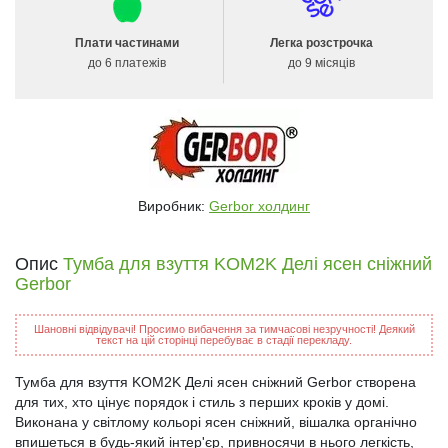
Плати частинами
Легка розстрочка
до 6 платежів
до 9 місяців
Виробник:
Gerbor холдинг
Опис
Тумба для взуття KOM2K Делі ясен сніжний
Gerbor
Шановні відвідувачі! Просимо вибачення за тимчасові незручності! Деякий
текст на цій сторінці перебуває в стадії перекладу.
Тумба для взуття KOM2K Делі ясен сніжний Gerbor створена
для тих, хто цінує порядок і стиль з перших кроків у домі.
Виконана у світлому кольорі ясен сніжний, вішалка органічно
впишеться в будь-який інтер'єр, привносячи в нього легкість,