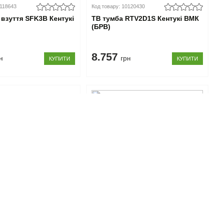
0118643
Код товару: 10120430
 взуття SFK3B Кентукі
ТВ тумба RTV2D1S Кентукі ВМК
(БРВ)
8.757
н
грн
КУПИТИ
КУПИТИ