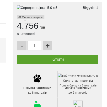
Відгуків:
1
Стежити за ціною
4.756
грн
в наявності
-
+
і
Покупка частинами
Оплата частинами
до 8 платежів
до 6 платежів