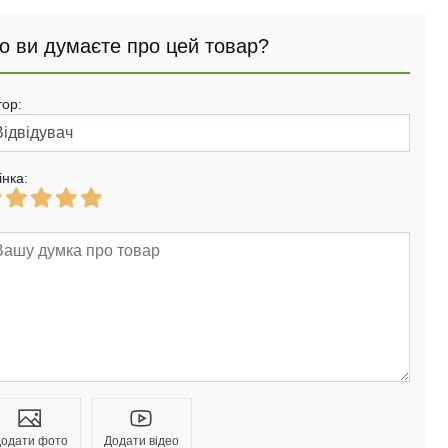
о ви думаєте про цей товар?
тор:
інка:
одати фото
Додати відео