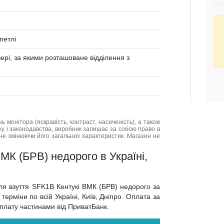
петлі
вері, за якими розташоване відділення з
нь монітора (яскравість, контраст, насиченість), а також
нку і законодавства, виробник залишає за собою право в
не змінюючи його загальних характеристик. Магазин не
МК (БРВ) недорого в Україні,
для взуття SFK1B Кентукі ВМК (БРВ) недорого за
ерміни по всій Україні, Київ, Дніпро. Оплата за
 оплату частинами від ПриватБанк.