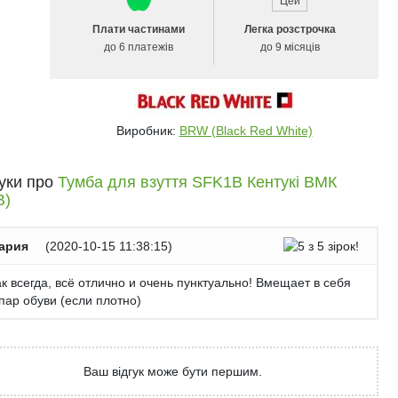
Плати частинами
Легка розстрочка
до 6 платежів
до 9 місяців
Виробник:
BRW (Black Red White)
гуки про
Тумба для взуття SFK1B Кентукі ВМК
В)
ария
(
2020-10-15 11:38:15
)
к всегда, всё отлично и очень пунктуально! Вмещает в себя
пар обуви (если плотно)
Ваш відгук може бути першим.