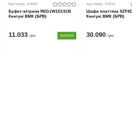
Код товару: 104806
Код товару: 103544
Буфет-вітрина REG1W1D1S1B
Шафа платтяна SZF6
Кентукі ВМК (БРВ)
Кентукі ВМК (БРВ)
11.033
30.090
грн
грн
КУПИТИ