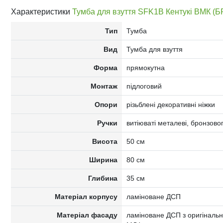
Характеристики
Тумба для взуття SFK1B Кентукі ВМК (Б
Тип
Тумба
Вид
Тумба для взуття
Форма
прямокутна
Монтаж
підлоговий
Опори
різьблені декоративні ніжки
Ручки
витіюваті металеві, бронзово
Висота
50 см
Ширина
80 см
Глибина
35 см
Матеріал корпусу
ламіноване ДСП
Матеріал фасаду
ламіноване ДСП з оригіналь