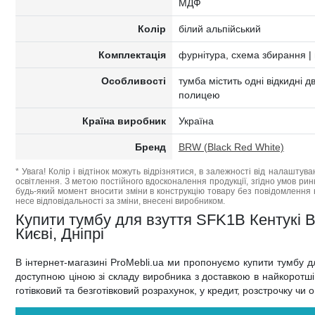
МДФ
Колір
білий альпійський
Комплектація
фурнітура, схема збирання | 
Особливості
тумба містить одні відкидні д
полицею
Країна виробник
Україна
Бренд
BRW (Black Red White)
* Увага! Колір і відтінок можуть відрізнятися, в залежності від налаштува
освітлення. З метою постійного вдосконалення продукції, згідно умов ри
будь-який момент вносити зміни в конструкцію товару без повідомлення 
несе відповідальності за зміни, внесені виробником.
Купити тумбу для взуття SFK1B Кентукі В
Києві, Дніпрі
В інтернет-магазині ProMebli.ua ми пропонуємо купити тумбу 
доступною ціною зі складу виробника з доставкою в найкоротші т
готівковий та безготівковий розрахунок, у кредит, розстрочку чи