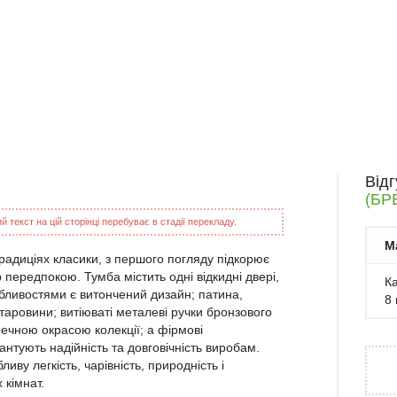
Від
(БР
 текст на цій сторінці перебуває в стадії перекладу.
М
радиціях класики, з першого погляду підкорює
 передпокою. Тумба містить одні відкидні двері,
Ка
бливостями є витончений дизайн; патина,
8 
аровини; витіюваті металеві ручки бронзового
речною окрасою колекції; а фірмові
антують надійність та довговічність виробам.
ву легкість, чарівність, природність і
 кімнат.