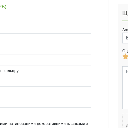
РВ)
Щ
Ав
Оц
го кольору
ними патинованими декоративними планками з
Д