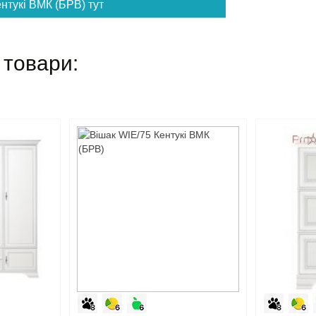
нтукі ВМК (БРВ) тут
 товари: