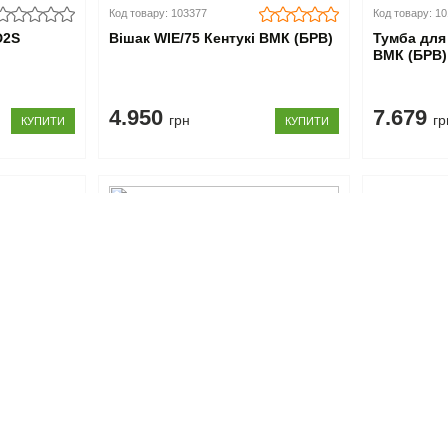
Код товару: 103377
Код товару: 1
D2S
Вішак WIE/75 Кентукі ВМК (БРВ)
Тумба для
ВМК (БРВ)
4.950
7.679
грн
гр
КУПИТИ
КУПИТИ