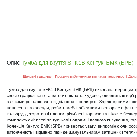
Опис
Тумба для взуття SFK1B Кентукі ВМК (БРВ)
Шановні відвідувачі! Просимо вибачення за тимчасові незручності! Деякий
Тумба для взуття SFK1B Кентукі ВМК (БРВ) виконана в кращих т
своєю граціозністю та витонченістю та чудово доповнить інтер'єр
за якими розташоване відділення з полицею. Характерними осо
нанесена на фасади, робить меблі об'ємними і створює ефект ст
кольору; декоративні планки; різьблені карнизи та ніжки є безпе
комплектуючі: петлі та кулькові напрямні повного висування, гар
Колекція Кентукі ВМК (БРВ) привертає увагу, випромінюючи особли
витонченість і відмінно підійде шанувальникам затишних і теплих