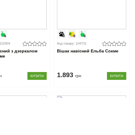
0115904
Код товару: 104731
існий з дзеркалом
Вішак навісний Ельба Сокме
кме
1.893
н
грн
КУПИТИ
КУПИТИ