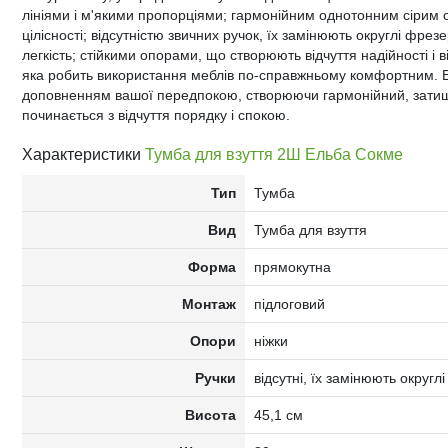
лініями і м'якими пропорціями; гармонійним однотонним сірим 
цілісності; відсутністю звичних ручок, їх замінюють округлі фре
легкість; стійкими опорами, що створюють відчуття надійності і
яка робить використання меблів по-справжньому комфортним. 
доповненням вашої передпокою, створюючи гармонійний, затишн
починається з відчуття порядку і спокою.
Характеристики
Тумба для взуття 2Ш Ельба Сокме
Тип
Тумба
Вид
Тумба для взуття
Форма
прямокутна
Монтаж
підлоговий
Опори
ніжки
Ручки
відсутні, їх замінюють округл
Висота
45,1 см