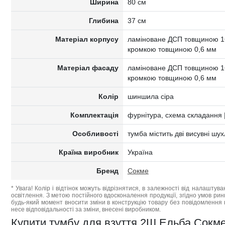
Ширина
80 см
Глибина
37 см
Матеріал корпусу
ламіноване ДСП товщиною 16
кромкою товщиною 0,6 мм
Матеріал фасаду
ламіноване ДСП товщиною 16
кромкою товщиною 0,6 мм
Колір
шиншила сіра
Комплектація
фурнітура, схема складання |
Особливості
тумба містить дві висувні шу
Країна виробник
Україна
Бренд
Сокме
* Увага! Колір і відтінок можуть відрізнятися, в залежності від налаштува
освітлення. З метою постійного вдосконалення продукції, згідно умов ри
будь-який момент вносити зміни в конструкцію товару без повідомлення 
несе відповідальності за зміни, внесені виробником.
Купити тумбу для взуття 2Ш Ельба Сокме 