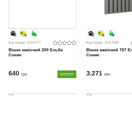
Код товару: 10123777
Код товару: 10117698
Вішак навісний 200 Ельба
Вішак навісний 797 Е
Сокме
Сокме
640
3.271
грн
грн
КУПИТИ