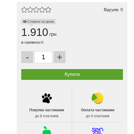
Відгуків: 0
Стежити за ціною
1.910
грн
в наявності
-
+
Покупка частинами
Оплата частинами
до 8 платежів
до 6 платежів