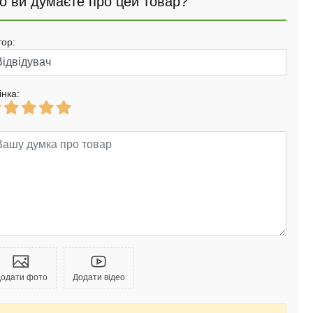
о ви думаєте про цей товар?
тор:
інка:
одати фото
Додати відео