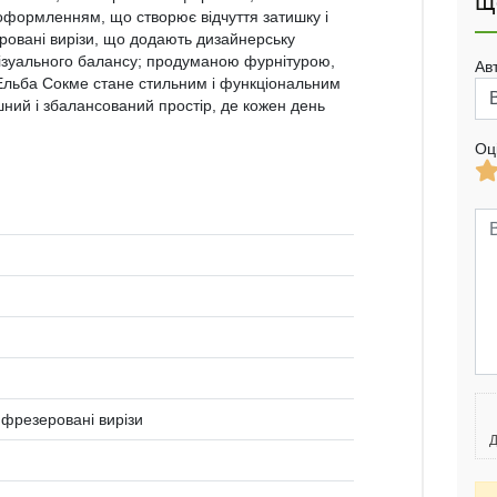
Щ
оформленням, що створює відчуття затишку і
зеровані вирізи, що додають дизайнерську
 візуального балансу; продуманою фурнітурою,
Ав
Ельба Сокме стане стильним і функціональним
ий і збалансований простір, де кожен день
Оц
і фрезеровані вирізи
Д