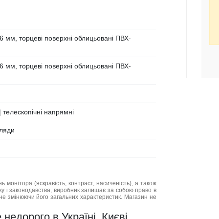
 мм, торцеві поверхні облицьовані ПВХ-
 мм, торцеві поверхні облицьовані ПВХ-
 телескопічні напрямні
хляди
нь монітора (яскравість, контраст, насиченість), а також
нку і законодавства, виробник залишає за собою право в
не змінюючи його загальних характеристик. Магазин не
недорого в Україні, Києві,