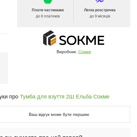
Плати частинами
Легка розстрочка
до 6 платежів
до 9 місяців
Виробник:
Сокме
гуки про
Тумба для взуття 2Ш Ельба Сокме
Ваш відгук може бути першим.