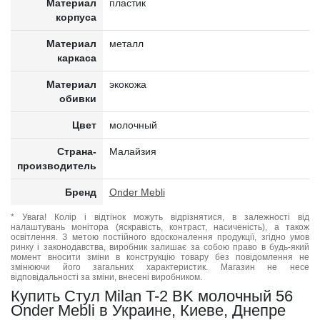
Материал
пластик
корпуса
Материал
металл
каркаса
Материал
экокожа
обивки
Цвет
молочный
Страна-
Малайзия
производитель
Бренд
Onder Mebli
* Увага! Колір і відтінок можуть відрізнятися, в залежності від
налаштувань монітора (яскравість, контраст, насиченість), а також
освітлення. З метою постійного вдосконалення продукції, згідно умов
ринку і законодавства, виробник залишає за собою право в будь-який
момент вносити зміни в конструкцію товару без повідомлення не
змінюючи його загальних характеристик. Магазин не несе
відповідальності за зміни, внесені виробником.
Купить Стул Milan T-2 BK молочный 56
Onder Mebli в Украине, Киеве, Днепре