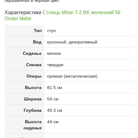
окрашенная в черный цвет.
Характеристики
Стілець Milan T-2 BK молочний 56
Onder Mebli
Тип
стул
Вид
кухонный, декоративный
Сиденье
мягкое
Спинка
твердая
Опоры
прямая (металлическая)
Высота
81.5 см
Ширина
54 см
Глубина
49.3 см
Высота
44 см
сиденья