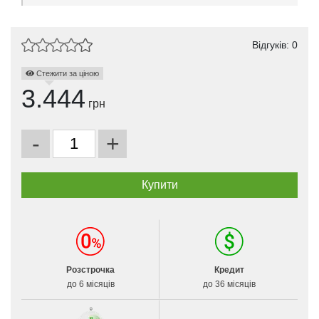
Відгуків: 0
Стежити за ціною
3.444
грн
-
+
Розстрочка
Кредит
до 6 місяців
до 36 місяців