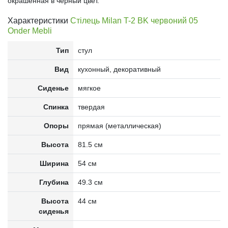
окрашенная в черный цвет.
Характеристики
Стілець Milan T-2 BK червоний 05
Onder Mebli
Тип
стул
Вид
кухонный, декоративный
Сиденье
мягкое
Спинка
твердая
Опоры
прямая (металлическая)
Высота
81.5 см
Ширина
54 см
Глубина
49.3 см
Высота
44 см
сиденья