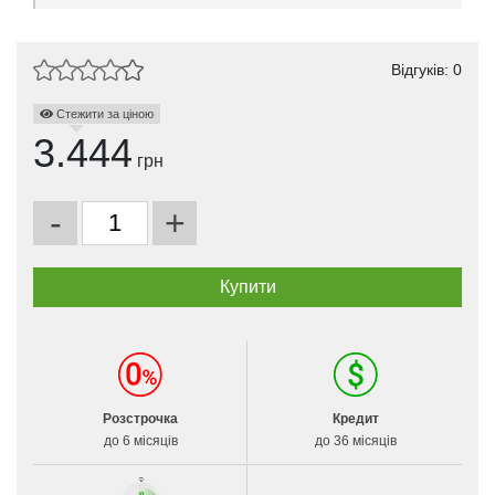
Відгуків: 0
Стежити за ціною
3.444
грн
-
+
Розстрочка
Кредит
до 6 місяців
до 36 місяців