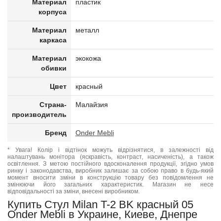
Материал
пластик
корпуса
Материал
металл
каркаса
Материал
экокожа
обивки
Цвет
красный
Страна-
Малайзия
производитель
Бренд
Onder Mebli
* Увага! Колір і відтінок можуть відрізнятися, в залежності від
налаштувань монітора (яскравість, контраст, насиченість), а також
освітлення. З метою постійного вдосконалення продукції, згідно умов
ринку і законодавства, виробник залишає за собою право в будь-який
момент вносити зміни в конструкцію товару без повідомлення не
змінюючи його загальних характеристик. Магазин не несе
відповідальності за зміни, внесені виробником.
Купить Стул Milan T-2 BK красный 05
Onder Mebli в Украине, Киеве, Днепре