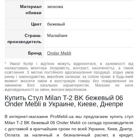
Материал
экокожа
обивки
Цвет
бежевый
Страна-
Малайзия
производитель
Бренд
Onder Mebli
* Увага! Колір і відтінок можуть відрізнятися, в залежності від
налаштувань монітора (яскравість, контраст, насиченість), а також
освітлення. З метою постійного вдосконалення продукції, згідно умов
ринку і законодавства, виробник залишає за собою право в будь-який
момент вносити зміни в конструкцію товару без повідомлення не
змінюючи його загальних характеристик. Магазин не несе
відповідальності за зміни, внесені виробником.
Купить Стул Milan T-2 BK бежевый 06
Onder Mebli в Украине, Киеве, Днепре
В интернет-магазине ProMebli.ua мы предлагаем купить стул
Milan T-2 BK бежевый 06 Onder Mebli со склада производителя
с доставкой в кратчайшие сроки по всей Украине, Киев, Днепр.
Оплата за наличный и безналичный расчет, в кредит,