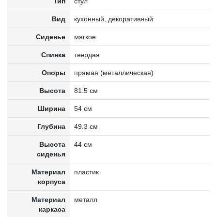
Тип
стул
Вид
кухонный, декоративный
Сиденье
мягкое
Спинка
твердая
Опоры
прямая (металлическая)
Высота
81.5 см
Ширина
54 см
Глубина
49.3 см
Высота
44 см
сиденья
Материал
пластик
корпуса
Материал
металл
каркаса