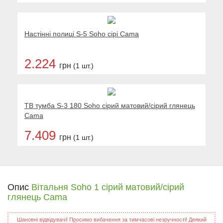
Настінні полиці S-5 Soho сірі Cama
2.224
грн
(1 шт.)
ТВ тумба S-3 180 Soho сірий матовий/сірий глянець
Cama
7.409
грн
(1 шт.)
Опис
Вітальня Soho 1 сірий матовий/сірий
глянець Cama
Шановні відвідувачі! Просимо вибачення за тимчасові незручності! Деякий