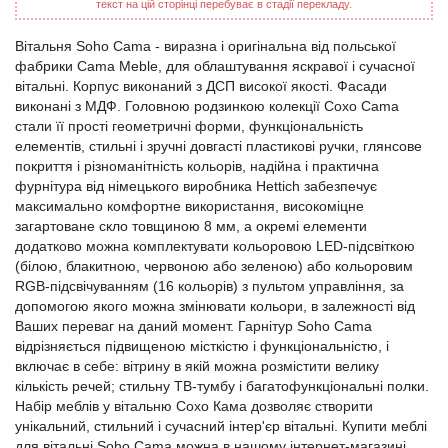
текст на цій сторінці перебуває в стадії перекладу.
Вітальня Soho Cama - виразна і оригінальна від польської
фабрики Cama Meble, для облаштування яскравої і сучасної
вітальні. Корпус виконаний з ДСП високої якості. Фасади
виконані з МДФ. Головною родзинкою колекції Сохо Cama
стали її прості геометричні форми, функціональність
елементів, стильні і зручні довгасті пластикові ручки, глянсове
покриття і різноманітність кольорів, надійна і практична
фурнітура від німецького виробника Hettich забезпечує
максимально комфортне використання, високоміцне
загартоване скло товщиною 8 мм, а окремі елементи
додатково можна комплектувати кольоровою LED-підсвіткою
(білою, блакитною, червоною або зеленою) або кольоровим
RGB-підсвічуванням (16 кольорів) з пультом управління, за
допомогою якого можна змінювати кольори, в залежності від
Ваших переваг на даний момент. Гарнітур Soho Cama
відрізняється підвищеною місткістю і функціональністю, і
включає в себе: вітрину в якій можна розмістити велику
кількість речей; стильну ТВ-тумбу і багатофункціональні полки.
Набір меблів у вітальню Сохо Кама дозволяє створити
унікальний, стильний і сучасний інтер'єр вітальні. Купити меблі
для вітальні Soho Cama можна в нашому інтернет-магазині