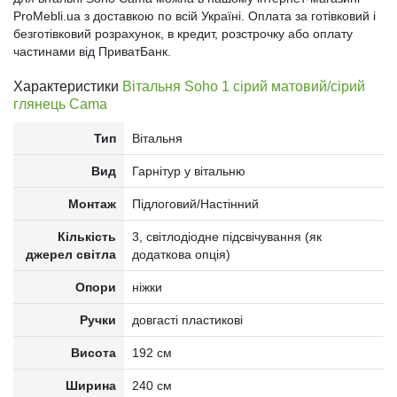
ProMebli.ua з доставкою по всій Україні. Оплата за готівковий і
безготівковий розрахунок, в кредит, розстрочку або оплату
частинами від ПриватБанк.
Характеристики
Вітальня Soho 1 сірий матовий/сірий
глянець Cama
Тип
Вітальня
Вид
Гарнітур у вітальню
Монтаж
Підлоговий/Настінний
Кількість
3, світлодіодне підсвічування (як
джерел світла
додаткова опція)
Опори
ніжки
Ручки
довгасті пластикові
Висота
192 см
Ширина
240 см