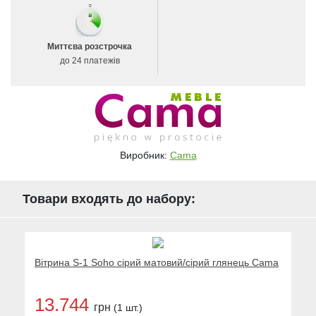
Миттєва розстрочка
до 24 платежів
Виробник:
Cama
Товари входять до набору:
Вітрина S-1 Soho сірий матовий/сірий глянець Cama
13.744
грн
(1 шт.)