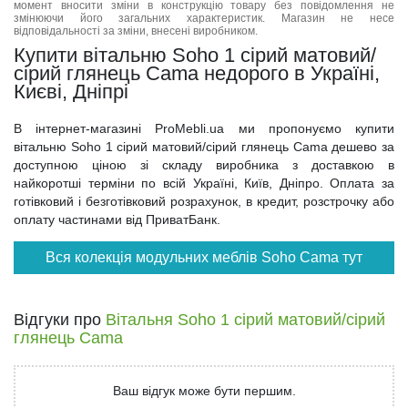
момент вносити зміни в конструкцію товару без повідомлення не
змінюючи його загальних характеристик. Магазин не несе
відповідальності за зміни, внесені виробником.
Купити вітальню Soho 1 сірий матовий/
сірий глянець Cama недорого в Україні,
Києві, Дніпрі
В інтернет-магазині ProMebli.ua ми пропонуємо купити
вітальню Soho 1 сірий матовий/сірий глянець Cama дешево за
доступною ціною зі складу виробника з доставкою в
найкоротші терміни по всій Україні, Київ, Дніпро. Оплата за
готівковий і безготівковий розрахунок, в кредит, розстрочку або
оплату частинами від ПриватБанк.
Вся колекція модульних меблів Soho Cama тут
Відгуки про
Вітальня Soho 1 сірий матовий/сірий
глянець Cama
Ваш відгук може бути першим.