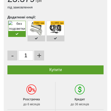
грн
під замовлення
Додаткові опції:
+560 грн
+1.055 грн
-
+
Розстрочка
Кредит
до 6 місяців
до 36 місяців