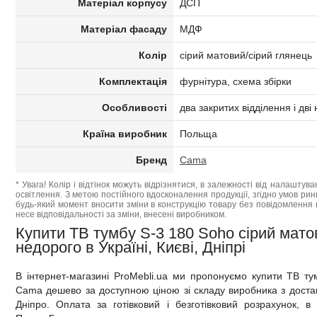
Матеріал корпусу
ДСП
Матеріал фасаду
МДФ
Колір
сірий матовий/сірий глянець
Комплектація
фурнітура, схема збірки
Особливості
два закритих відділення і дві 
Країна виробник
Польща
Бренд
Cama
* Увага! Колір і відтінок можуть відрізнятися, в залежності від налаштува
освітлення. З метою постійного вдосконалення продукції, згідно умов ри
будь-який момент вносити зміни в конструкцію товару без повідомлення 
несе відповідальності за зміни, внесені виробником.
Купити ТВ тумбу S-3 180 Soho сірий мат
недорого в Україні, Києві, Дніпрі
В інтернет-магазині ProMebli.ua ми пропонуємо купити ТВ ту
Cama дешево за доступною ціною зі складу виробника з доставк
Дніпро. Оплата за готівковий і безготівковий розрахунок, в