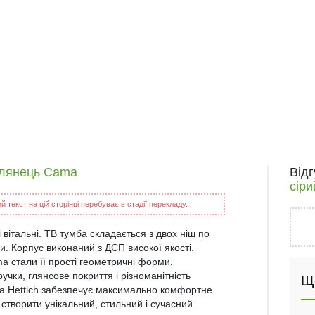
 глянець Cama
Від
сір
 текст на цій сторінці перебуває в стадії перекладу.
 вітальні. ТВ тумба складається з двох ніш по
ми. Корпус виконаний з ДСП високої якості.
 стали її прості геометричні форми,
ручки, глянсове покриття і різноманітність
Щ
ика Hettich забезпечує максимально комфортне
творити унікальний, стильний і сучасний