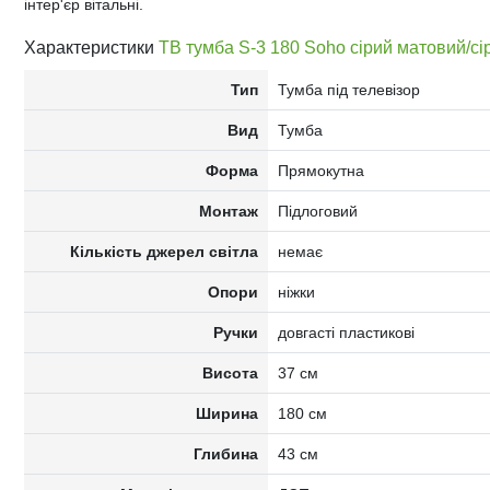
інтер'єр вітальні.
Характеристики
ТВ тумба S-3 180 Soho сірий матовий/с
Тип
Тумба під телевізор
Вид
Тумба
Форма
Прямокутна
Монтаж
Підлоговий
Кількість джерел світла
немає
Опори
ніжки
Ручки
довгасті пластикові
Висота
37 см
Ширина
180 см
Глибина
43 см