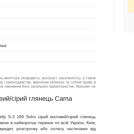
ніші
нь монітора (яскравість, контраст, насиченість), а також
нку і законодавства, виробник залишає за собою право в
не змінюючи його загальних характеристик. Магазин не
овий/сірий глянець Cama
мбу S-3 180 Soho сірий матовий/сірий глянець
ою в найкоротші терміни по всій Україні, Київ,
 кредит, розстрочку або оплату частинами від