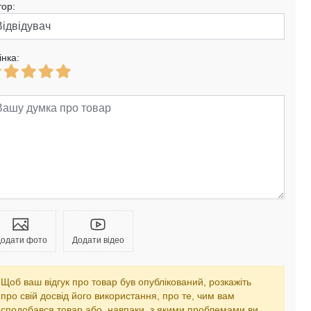
тор:
інка:
одати фото
Додати відео
Щоб ваш відгук про товар був опублікований, розкажіть
про свій досвід його використання, про те, чим вам
сподобався товар або, навпаки, з якими проблемами ви