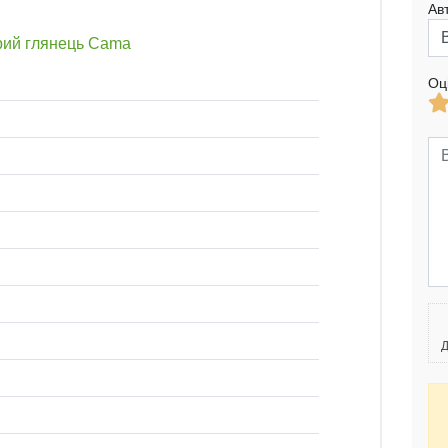
Ав
ірий глянець Cama
Оц
Д