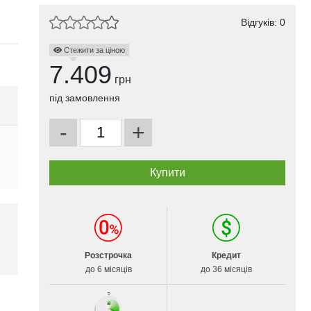
Відгуків: 0
Стежити за ціною
7.409
грн
під замовлення
-
+
і
Розстрочка
Кредит
до 6 місяців
до 36 місяців