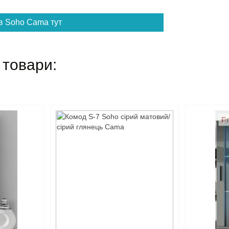
в Soho Cama тут
 товари: