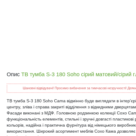
Опис
ТВ тумба S-3 180 Soho сірий матовий/сірий
Шановні відвідувачі! Просимо вибачення за тимчасові незручності! Деякий
ТВ тумба S-3 180 Soho Cama відмінно буде виглядати в інтер'єрі
центру, зліва і справа закриті відділення з відкидними дверцята
Фасади виконані з МДФ. Головною родзинкою колекції Сохо Cama
функціональність елементів, стильні і зручні довгасті пластикові 
кольорів, надійна і практична фурнітура від німецького виробн
використання. Широкий асортимент меблів Сохо Кама дозволяє с