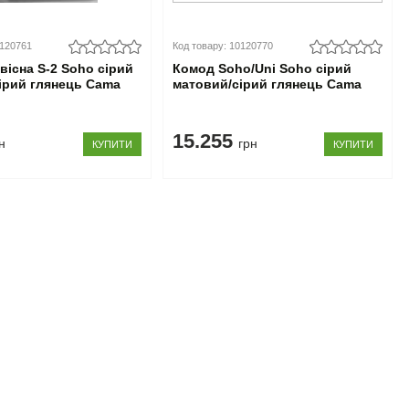
0120761
Код товару: 10120770
вісна S-2 Soho сірий
Комод Soho/Uni Soho сірий
ірий глянець Cama
матовий/сірий глянець Cama
15.255
н
грн
КУПИТИ
КУПИТИ