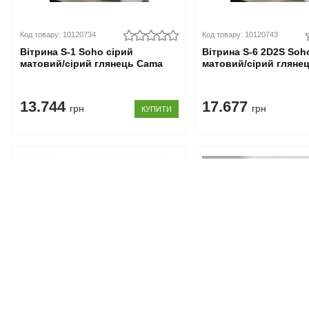
Код товару: 10120734
Код товару: 10120743
Вітрина S-1 Soho сірий
Вітрина S-6 2D2S Soh
матовий/сірий глянець Cama
матовий/сірий гляне
13.744
17.677
грн
грн
КУПИТИ