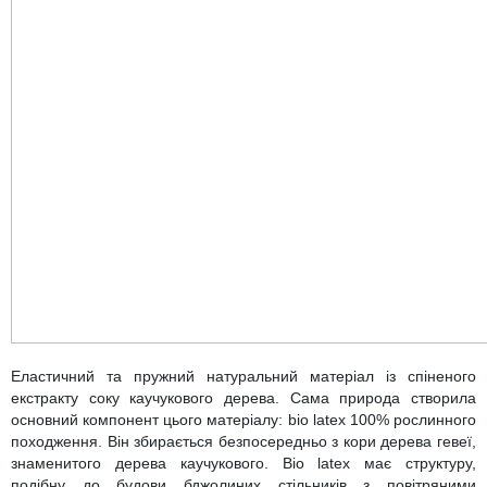
Еластичний та пружний натуральний матеріал із спіненого
екстракту соку каучукового дерева. Сама природа створила
основний компонент цього матеріалу: bio latex 100% рослинного
походження. Він збирається безпосередньо з кори дерева гевеї,
знаменитого дерева каучукового. Bio latex має структуру,
подібну до будови бджолиних стільників з повітряними