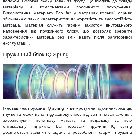
волокон. Волокна льону, вовни та джуту, що входять до складу
матеріалу є компонентами рослинного походження.
Використання матеріалу Eco felt у матрацах колекції сприяє
збільшенню таких характеристик як жорсткість та зносостійкість
матраца. Матеріал служить гарним захистом внутрішнього
наповнення від пружинного блоку, що дозволяє зберегти
характеристики матраца без змін навіть після багаторічної
експлуатації..
Пружинний блок IQ Spring
Інноваційна пружина IQ spring - це «розумна пружина», яка діє
гнучко та ефективно, підлаштовуючись під зміни навантаження,
забезпечуючи початкову м'якість та подальшу за нею
оптимальну підтримку. Всі переваги пружини IQ spring
досягаються завдяки спеціально розробленій формі: пружина