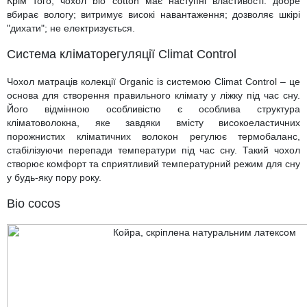
Крім того, чохол bio cotton має наступні властивості: добре
вбирає вологу; витримує високі навантаження; дозволяє шкірі
"дихати"; не електризується.
Система кліматорегуляції Climat Control
Чохол матраців колекції Organic із системою Climat Control – це
основа для створення правильного клімату у ліжку під час сну.
Його відмінною особливістю є особлива структура
кліматоволокна, яке завдяки вмісту високоеластичних
порожнистих кліматичних волокон регулює термобаланс,
стабілізуючи перепади температури під час сну. Такий чохол
створює комфорт та сприятливий температурний режим для сну
у будь-яку пору року.
Bio cocos