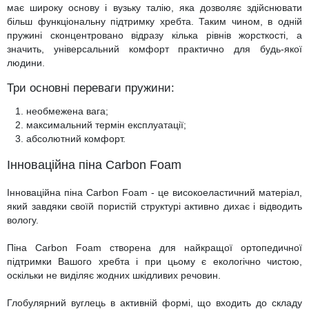
має широку основу і вузьку талію, яка дозволяє здійснювати
більш функціональну підтримку хребта. Таким чином, в одній
пружині сконцентровано відразу кілька рівнів жорсткості, а
значить, універсальний комфорт практично для будь-якої
людини.
Три основні переваги пружини:
необмежена вага;
максимальний термін експлуатації;
абсолютний комфорт.
Інноваційна піна Carbon Foam
Інноваційна піна Carbon Foam - це високоеластичний матеріал,
який завдяки своїй пористій структурі активно дихає і відводить
вологу.
Піна Carbon Foam створена для найкращої ортопедичної
підтримки Вашого хребта і при цьому є екологічно чистою,
оскільки не виділяє жодних шкідливих речовин.
Глобулярний вуглець в активній формі, що входить до складу