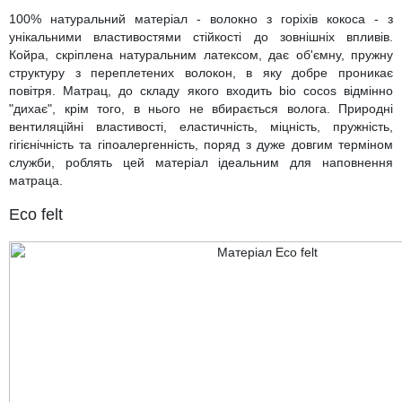
100% натуральний матеріал - волокно з горіхів кокоса - з
унікальними властивостями стійкості до зовнішніх впливів.
Койра, скріплена натуральним латексом, дає об'ємну, пружну
структуру з переплетених волокон, в яку добре проникає
повітря. Матрац, до складу якого входить bio cocos відмінно
"дихає", крім того, в нього не вбирається волога. Природні
вентиляційні властивості, еластичність, міцність, пружність,
гігієнічність та гіпоалергенність, поряд з дуже довгим терміном
служби, роблять цей матеріал ідеальним для наповнення
матраца.
Eco felt